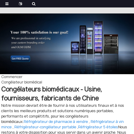
Commencer
Congélateur biomédical
Congélateurs biomédicaux - Usine,
fournisseurs, fabricants de Chine
Notre mission devrait être de fournir à nos utilisateurs finaux et à nos
clients les meilleurs produits et solutions numériques portables,
performants et compétitifs, pour les congélateurs
biomédicaux.
Réfrigérateur de pharmacie à vendre
,
Réfrigérateur à vin
mince
,
Réfrigérateur-congélateur portable
,
Réfrigérateur 5 étoiles
Nous
restons à votre disposition pour vous servir dans un avenir proche. Nous