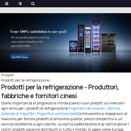
Iniziare
Prodotti per la refrigerazione
Prodotti per la refrigerazione - Produttori,
fabbriche e fornitori cinesi
Diamo importanza al progresso e introduciamo nuovi prodotti sul mercato
ogni anno per i prodotti di refrigerazione,
Frigorifero da incasso
,
Vetrina
,
Azienda di frigoriferi
,
Frigorifero commerciale
Continueremo a impegnarci al
massimo per fornire prodotti di altissima qualità, prezzi competitivi e un
servizio eccellente a ogni cliente. La vostra soddisfazione è la nostra gloria! I
nostri prodotti saranno distribuiti in tutto il mondo, in paesi come Europa,