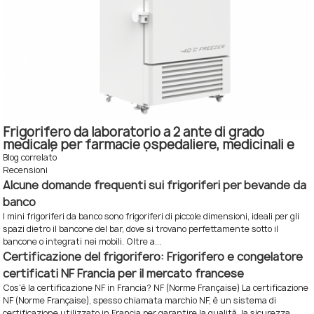
Frigorifero da laboratorio a 2 ante di grado
medicale per farmacie ospedaliere, medicinali e
vaccini (NW-YCDEL289)
Blog correlato
Recensioni
Alcune domande frequenti sui frigoriferi per bevande da
banco
I mini frigoriferi da banco sono frigoriferi di piccole dimensioni, ideali per gli
spazi dietro il bancone del bar, dove si trovano perfettamente sotto il
bancone o integrati nei mobili. Oltre a...
Certificazione del frigorifero: Frigorifero e congelatore
certificati NF Francia per il mercato francese
Cos'è la certificazione NF in Francia? NF (Norme Française) La certificazione
NF (Norme Française), spesso chiamata marchio NF, è un sistema di
certificazione utilizzato in Francia per garantire la qualità, la sicurezza,...