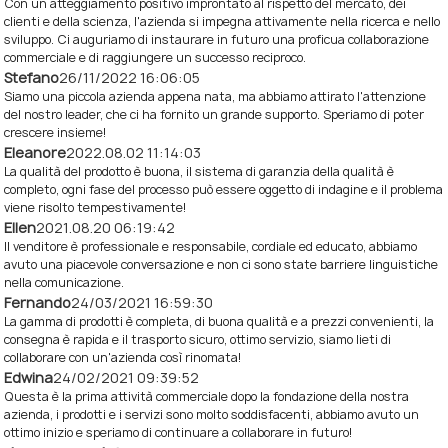
Con un atteggiamento positivo improntato al rispetto del mercato, dei
clienti e della scienza, l'azienda si impegna attivamente nella ricerca e nello
sviluppo. Ci auguriamo di instaurare in futuro una proficua collaborazione
commerciale e di raggiungere un successo reciproco.
Stefano
26/11/2022 16:06:05
Siamo una piccola azienda appena nata, ma abbiamo attirato l'attenzione
del nostro leader, che ci ha fornito un grande supporto. Speriamo di poter
crescere insieme!
Eleanore
2022.08.02 11:14:03
La qualità del prodotto è buona, il sistema di garanzia della qualità è
completo, ogni fase del processo può essere oggetto di indagine e il problema
viene risolto tempestivamente!
Ellen
2021.08.20 06:19:42
Il venditore è professionale e responsabile, cordiale ed educato, abbiamo
avuto una piacevole conversazione e non ci sono state barriere linguistiche
nella comunicazione.
Fernando
24/03/2021 16:59:30
La gamma di prodotti è completa, di buona qualità e a prezzi convenienti, la
consegna è rapida e il trasporto sicuro, ottimo servizio, siamo lieti di
collaborare con un'azienda così rinomata!
Edwina
24/02/2021 09:39:52
Questa è la prima attività commerciale dopo la fondazione della nostra
azienda, i prodotti e i servizi sono molto soddisfacenti, abbiamo avuto un
ottimo inizio e speriamo di continuare a collaborare in futuro!