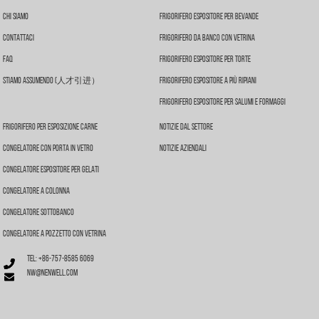
Chi Siamo
Frigorifero Espositore Per Bevande
Contattaci
Frigorifero Da Banco Con Vetrina
FAQ
Frigorifero Espositore Per Torte
Stiamo Assumendo (人才引进）
Frigorifero Espositore A Più Ripiani
Frigorifero Espositore Per Salumi E Formaggi
Frigorifero Per Esposizione Carne
Notizie Dal Settore
Congelatore Con Porta In Vetro
Notizie Aziendali
Congelatore Espositore Per Gelati
Congelatore A Colonna
Congelatore Sottobanco
Congelatore A Pozzetto Con Vetrina
Tel: +86-757-8585 6069
nw@nenwell.com