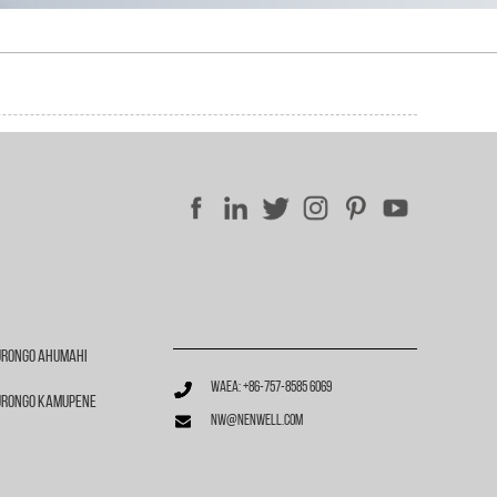
ūrongo Ahumahi
Waea: +86-757-8585 6069
ūrongo Kamupene
nw@nenwell.com