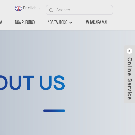
English
ga
Ngā Pūrongo
Ngā Tautoko
Whakapā Mai