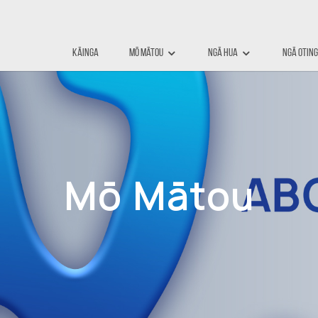
Kāinga
Mō Mātou
Ngā Hua
Ngā Otin
Mō Mātou