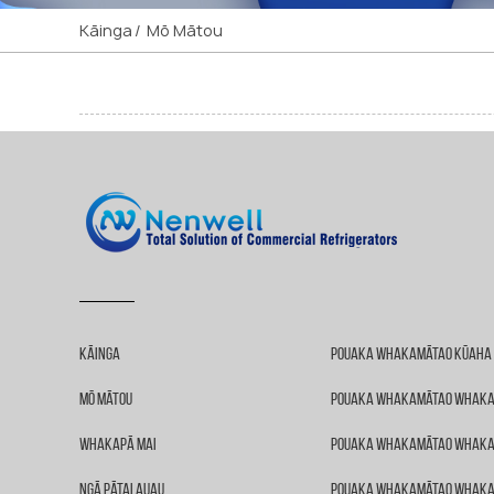
Kāinga
Mō Mātou
Kāinga
Pouaka Whakamātao Kūaha
Mō Mātou
Pouaka Whakamātao Whaka
Whakapā Mai
Pouaka Whakamātao Whaka
Ngā Pātai Auau
Pouaka Whakamātao Whaka