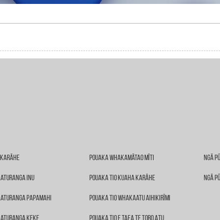
 Karāhe
Pouaka Whakamātao Mīti
Ngā P
aturanga Inu
Pouaka Tio Kuaha Karāhe
Ngā P
aturanga Papamahi
Pouaka Tio Whakaatu Aihikirīmi
aturanga Keke
Pouaka Tio E Taea Te Toro Atu