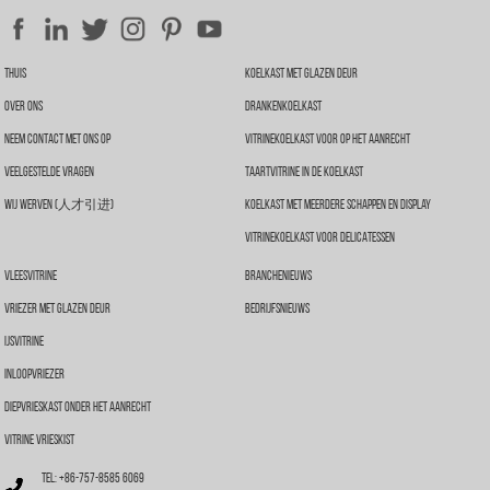
Thuis
Koelkast Met Glazen Deur
Over Ons
Drankenkoelkast
Neem Contact Met Ons Op
Vitrinekoelkast Voor Op Het Aanrecht
Veelgestelde Vragen
Taartvitrine In De Koelkast
Wij Werven (人才引进)
Koelkast Met Meerdere Schappen En Display
Vitrinekoelkast Voor Delicatessen
Vleesvitrine
Branchenieuws
Vriezer Met Glazen Deur
Bedrijfsnieuws
IJsvitrine
Inloopvriezer
Diepvrieskast Onder Het Aanrecht
Vitrine Vrieskist
Tel: +86-757-8585 6069