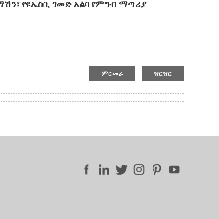
ማሽን፣ የዩኤስቢ ገመድ አልባ የምግብ ማጣሪያ
ን የሚቋቋም ፉክሽኖች ያሉት።
ከያ።
ዣ።
ምርመራ
ዝርዝር