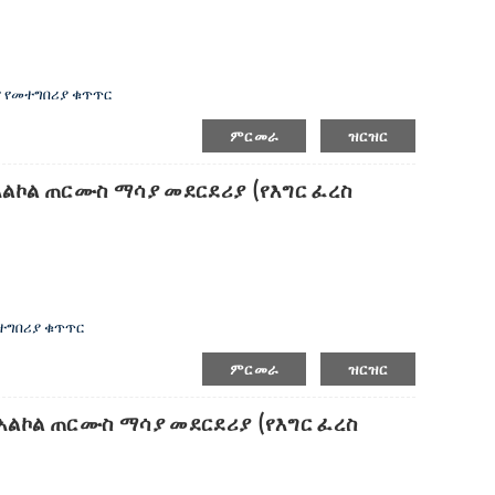
ና የመተግበሪያ ቁጥጥር
ምርመራ
ዝርዝር
ርደሪያ
ሪያ።
 እና የርቀት መቆጣጠሪያውን በመጠቀም በቀላሉ ያጫውቱ
 የአልኮል ጠርሙስ ማሳያ መደርደሪያ (የእግር ፈረስ
 ደረጃ ከ4-5 ጠርሙሶችን ይይዛል
መተግበሪያ ቁጥጥር
ምርመራ
ዝርዝር
 የአልኮል ጠርሙስ ማሳያ መደርደሪያ (የእግር ፈረስ