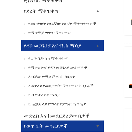
የኋላ ባር ማቀዝቀዣ
የደረት ማቀዝቀዣ
የመስታወት የላይኛው የደረት ማቀዝቀዣዎች
የማከማቻ ሣጥን ማቀዝቀዣ
የዳቦ መጋገሪያ እና የኬክ ማሳያ
የወጥ ቤት ኬክ ማቀዝቀዣ
የማቀዝቀዣ የዳቦ መጋገሪያ መያዣዎች
ለብቻው የሚቆም የኬክ ካቢኔት
አጠቃላይ የመስታወት ማቀዝቀዣ ካቢኔቶች
ክብ ሮታሪ ኬክ ማሳያ
የጠረጴዛ ላይ የማሳያ የምግብ ማሞቂያ
መድረስ እና ከመደርደሪያው በታች
የወጥ ቤት መሳሪያዎች