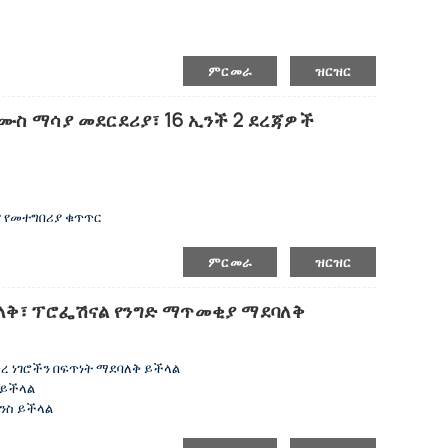
ምርመራ
ዝርዝር
ሙስ ማሳያ መደርደሪያ፣ 16 ኢንች 2 ደረጃዎች
ና የመተግበሪያ ቁጥጥር
ርደሪያ
ምርመራ
ዝርዝር
ሪያ።
 እና የርቀት መቆጣጠሪያውን በመጠቀም በቀላሉ ያጫውቱ
ባለቅ፣ ፕሮፌሽናል የንግድ ማጥመቂያ ማደባለቅ
 ደረጃ ከ4-5 ጠርሙሶችን ይይዛል
ጥረ ነገሮችን በፍጥነት ማደባለቅ ይችላል
 ይችላል
ንስ ይችላል
ድልን ሊቀንስ ይችላል