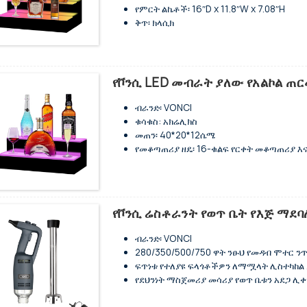
የምርት ልኬቶች፡ 16″D x 11.8″W x 7.08″H
ቅጥ፡ ክላሲክ
የማጠናቀቂያ አይነት: የተወለወለ
ብራንድ፡ VONCI
መጠን 3 ደረጃ 16 ኢንች
ክብደት፡ 5.8 ፓውንድ
የቮንሲ LED መብራት ያለው የአልኮል ጠር
የትውልድ አገር: ቻይና
ብራንድ፡ VONCI
ቁሳቁስ: አክሬሊክስ
መጠን፡ 40*20*12ሴሜ
የመቆጣጠሪያ ዘዴ፡ 16-ቁልፍ የርቀት መቆጣጠሪያ እ
የቮልቴጅ ክልል፡ 100-240V
የ LED መብራት ያለው የመጠጥ ጠርሙስ ማሳያ መደ
የመተግበሪያ ቁጥጥር እና 38-ቁልፍ የርቀት መቆጣጠ
ከ100 ቮልት እስከ 240 ቮልት ሰፊ ቮልቴጅ ይሰኩ
የቮንሲ ሬስቶራንት የወጥ ቤት የእጅ ማደ
ባለ ሁለት ደረጃ መብራት ያለው ማቆሚያ በእያንዳንዱ
ብራንድ፡ VONCI
280/350/500/750 ዋት ንፁህ የመዳብ ሞተር ን
ፍጥነቱ የተለያዩ ፍላጎቶችዎን ለማሟላት ሊስተካከል
የደህንነት ማስጀመሪያ መሳሪያ የወጥ ቤቱን አደጋ ሊቀ
የውሃ መከላከያ የሞተር መያዣ ጉዳትን ይቋቋማል
የአየር ማቀዝቀዣው ከመጠን በላይ ሙቀት የመያዝ እ