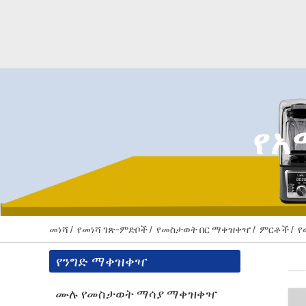
የአ
መነሻ
የመነሻ ገጽ-ምድቦች
የመስታወት በር ማቀዝቀዣ
ምርቶች
የ
የንግድ ማቀዝቀዣ
ሙሉ የመስታወት ማሳያ ማቀዝቀዣ