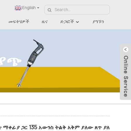
English
መፍትሄዎች
ዜና
ድጋፎች
ያግኙን
ሽያጭ
ጽ ማቀፊያ ጋር 135 አውንስ ትልቅ አቅም ያለው ጸጥ ያለ