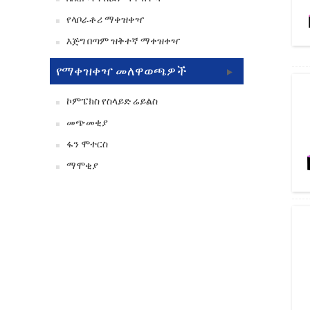
የላቦራቶሪ ማቀዝቀዣ
እጅግ በጣም ዝቅተኛ ማቀዝቀዣ
የማቀዝቀዣ መለዋወጫዎች
ኮምፔክስ የስላይድ ሬይልስ
መጭመቂያ
ፋን ሞተርስ
ማሞቂያ