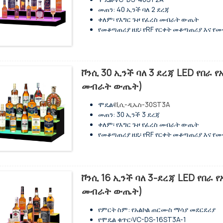
መጠን: 40 ኢንች ባለ 2 ደረጃ
ቀለም፡ የእግር ጉዞ የፈረስ መብራት ውጤት
የመቆጣጠሪያ ዘዴ፡ የRF የርቀት መቆጣጠሪያ እና የ
ቁሳቁስ: አክሬሊክስ
የአክሬሊክ ውፍረት: 5 ሚሜ
ቮንሲ 30 ኢንች ባለ 3 ደረጃ LED የበራ
መብራት ውጤት)
ሞዴል፡
ቪሲ-ዲኤስ-30ST3A
መጠን: 30 ኢንች 3 ደረጃ
ቀለም፡ የእግር ጉዞ የፈረስ መብራት ውጤት
የመቆጣጠሪያ ዘዴ፡ የRF የርቀት መቆጣጠሪያ እና የ
ቁሳቁስ: አክሬሊክስ
የአክሬሊክ ውፍረት: 5 ሚሜ
ቮንሲ 16 ኢንች ባለ 3-ደረጃ LED የበራ
መብራት ውጤት)
የምርት ስም: የአልኮል ጠርሙስ ማሳያ መደርደሪያ
የሞዴል ቁጥር፡VC-DS-16ST3A-1