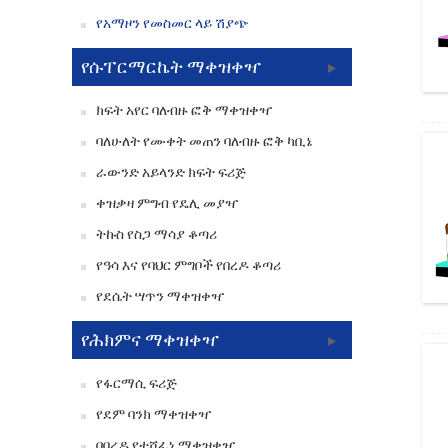
የአማዞን የመስመር ላይ ሽያጭ
የሱፐርማርኬት ማቀዝቀዣ
ክፍት አየር ባለብዙ ፎቅ ማቀዝቀዣ
ባለሁለት የሙቀት መጠን ባለብዙ ፎቅ ካቢኔ
ራውንድ አይላንድ ክፍት ፍሪጅ
ቀዝቃዛ ምግብ የዴሊ መያዣ
ትኩስ የስጋ ማሳያ ቆጣሪ
የዓሳ እና የባህር ምግቦች የበረዶ ቆጣሪ
የደሴት ሣጥን ማቀዝቀዣ
የሕክምና ማቀዝቀዣ
የፋርማሲ ፍሪጅ
የደም ባንክ ማቀዝቀዣ
በበረዶ የተሸፈነ ማቀዝቀዣ