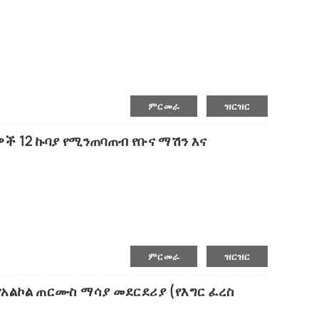
ምርመራ
ዝርዝር
ረዶ ክራሽ፣ ጭማቂዎች፣ መፍጨት
ሮዎች 12 ኩባያ የሚንጠባጠብ የቡና ማሽን እና
ምርመራ
ዝርዝር
ራ የአልኮል ጠርሙስ ማሳያ መደርደሪያ (የእግር ፈረስ