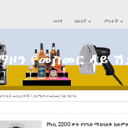
መነሻ
ስለ እኛ
ምርቶች
ማዞን የመስመር ላይ 
ወጥ ቤት መሳሪያዎች
የአማዞን የመስመር ላይ ሽያጭ
ቮንሲ 2200 ዋት የንግድ ማደባለቅ ከድም