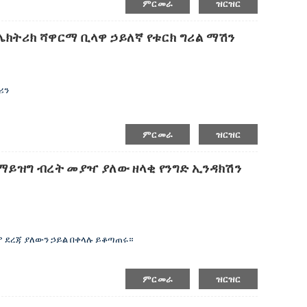
ምርመራ
ዝርዝር
ቆየት ይችላል ማደባለቅ
ል ነው
ሌክትሪክ ሻዋርማ ቢላዋ ኃይለኛ የቱርክ ግሪል ማሽን
 እና ለመጠገን ቀላል
ባለቅ በስፋት ጥቅም ላይ የሚውል
ሪን
ሉ ምላጮች፣ ፀረ-ተንሸራታች፣ የንግድ ደረጃ፣ የሚስተካከል ውፍረት
ምርመራ
ዝርዝር
የማይዝግ ብረት መያዣ ያለው ዘላቂ የንግድ ኢንዳክሽን
 ደረጃ ያለውን ኃይል በቀላሉ ይቆጣጠሩ።
ምርመራ
ዝርዝር
ሞቂያ።
ፕ።