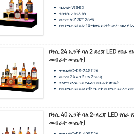
ቮልቴጅ፡ 110 ቮልት
ብራንድ፡ VONCI
የምርት ዓመት፡ 2025
ቁሳቁስ: አክሬሊክስ
የቡና ግብዓት አይነት፡ መሬት
መጠን፡ 40*20*12ሴሜ
የኃይል ምንጭ፡ ኤሲ
የመቆጣጠሪያ ዘዴ፡ 16-ቁልፍ የርቀት መቆጣጠሪያ እ
አሲን：B0FP48JCJB
የቮልቴጅ ክልል፡ 100-240V
የ LED መብራት ያለው የመጠጥ ጠርሙስ ማሳያ መደ
የመተግበሪያ ቁጥጥር እና 38-ቁልፍ የርቀት መቆጣጠ
ከ100 ቮልት እስከ 240 ቮልት ሰፊ ቮልቴጅ ይሰኩ
ቮንሲ 24 ኢንች ባለ 2 ደረጃ LED የበራ
ባለ ሁለት ደረጃ መብራት ያለው ማቆሚያ በእያንዳንዱ
መብራት ውጤት)
ሞዴል፡VC-DS-24ST2A
መጠን: 24 ኢንች ባለ 2-ደረጃ
ቀለም፡ የእግር ጉዞ የፈረስ መብራት ውጤት
የመቆጣጠሪያ ዘዴ፡ የRF የርቀት መቆጣጠሪያ እና የ
ቁሳቁስ: አክሬሊክስ
የአክሬሊክ ውፍረት: 5 ሚሜ
ቮንሲ 40 ኢንች ባለ 2-ደረጃ LED የበራ
መብራት ውጤት)
ሞዴል፡VC-DS-40ST2A