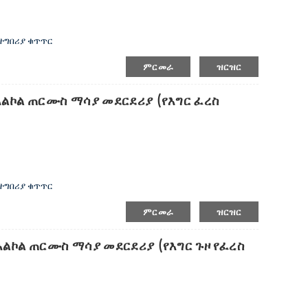
መተግበሪያ ቁጥጥር
ምርመራ
ዝርዝር
 የአልኮል ጠርሙስ ማሳያ መደርደሪያ (የእግር ፈረስ
መተግበሪያ ቁጥጥር
ምርመራ
ዝርዝር
 የአልኮል ጠርሙስ ማሳያ መደርደሪያ (የእግር ጉዞ የፈረስ