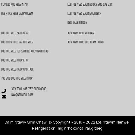
Cov Lus Nug Feem Ntau
Lub Tub Yees Zaub Ncuav Mog Qab Zib
Peb Ntiav Neeg Ua Haujlwm
Lub Tub Yees Zaub Multideck
Deli Zaub Fridge
Lub Tub Yees Zaub Nqaij
Xov Xwm Kev Lag Luam
Lub Qhov Rooj Iav Tub Yees
Xov Xwm Txog Lub Tuam Txhab
Lub Tub Yees Tso Saib Dej Khov Nab Kuab
Lub Tub Yees Khov Kho
Lub Tub Yees Hauv Qab Txee
Tso Saib Lub Tub Yees Khov
Xov tooj: +86-757-8585 6069
nw@nenwell.com
Daim Ntawv Qhia Chaw
| © Copyright - 2016 - 2022 Los ntawm Nenwell
Refrigeration. Tag nrho cov cai raug tseg.