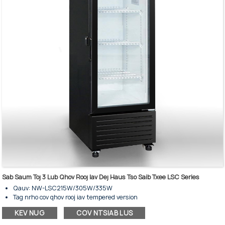
Sab Saum Toj 3 Lub Qhov Rooj Iav Dej Haus Tso Saib Txee LSC Series
Qauv: NW-LSC215W/305W/335W
Tag nrho cov qhov rooj iav tempered version
Muaj peev xwm cia khoom: 230/300/360 litres
KEV NUG
COV NTSIAB LUS
Cua txias-Nofrost
Lub tub yees khoom lag luam ib lub qhov rooj iav ncaj