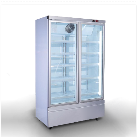
Rau kev lag luam dej haus txias cia thiab tso saib
Teeb pom kev zoo sab hauv LED
Cov txee hloov kho tau