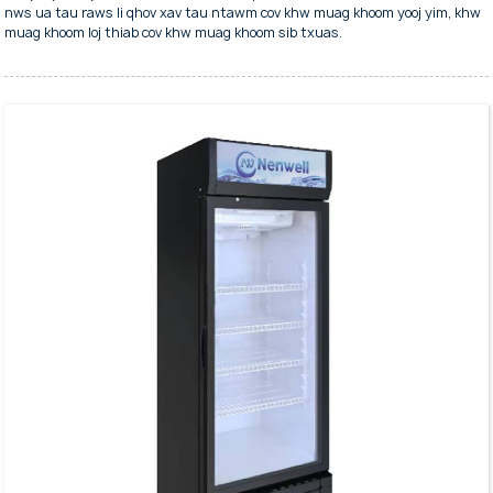
nws ua tau raws li qhov xav tau ntawm cov khw muag khoom yooj yim, khw
muag khoom loj thiab cov khw muag khoom sib txuas.