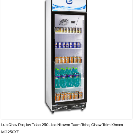
Lub Qhov Rooj Iav Txias 230L Los Ntawm Tuam Tshoj Chaw Tsim Khoom
MG230XF