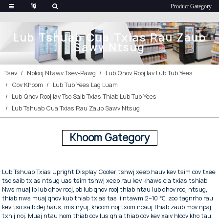
Lub Tshuab Cua Txias Rau Zaub
Sawv Ntsug
Tsev
Nplooj Ntawv Tsev-Pawg
Lub Qhov Rooj Iav Lub Tub Yees
Cov Khoom
Lub Tub Yees Lag Luam
Lub Qhov Rooj Iav Tso Saib Txias Thiab Lub Tub Yees
Lub Tshuab Cua Txias Rau Zaub Sawv Ntsug
Khoom Gategory
Lub Tshuab Txias Upright Display Cooler tshwj xeeb hauv kev tsim cov txee
tso saib txias ntsug uas tsim tshwj xeeb rau kev khaws cia txias tshiab.
Nws muaj ib lub qhov rooj, ob lub qhov rooj thiab ntau lub qhov rooj ntsug,
thiab nws muaj qhov kub thiab txias tas li ntawm 2–10 ℃, zoo tagnrho rau
kev tso saib dej haus, mis nyuj, khoom noj txom ncauj thiab zaub mov npaj
txhij noj. Muaj ntau hom thiab cov lus qhia thiab cov kev xaiv hloov kho tau,