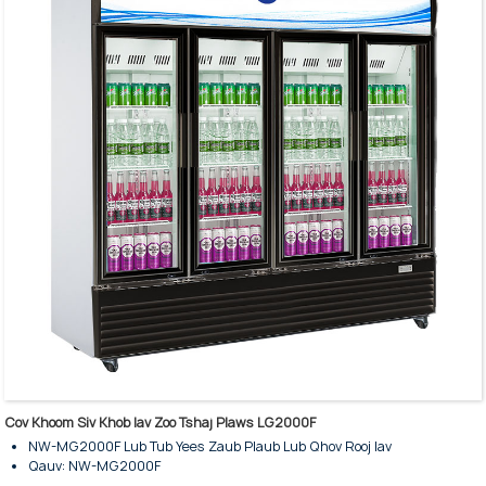
Cov txee hloov kho tau
Qhov rooj iav tempered ruaj khov
Xaiv tau hom qhov rooj kaw nws tus kheej thiab xauv
Sab nraud yog stainless hlau, sab hauv yog txhuas
Hmoov-coated nto muaj nyob rau hauv dawb thiab kev cai xim
Suab nrov tsawg thiab siv hluav taws xob tsawg
Tooj liab fin evaporator rau kev ua haujlwm siab thiab lub neej ntev
Cov log hauv qab rau kev tso chaw yooj ywm
Lub thawv teeb pom kev zoo sab saum toj rau kev tshaj tawm
Cov Khoom Siv Khob Iav Zoo Tshaj Plaws LG2000F
NW-MG2000F Lub Tub Yees Zaub Plaub Lub Qhov Rooj Iav
Qauv: NW-MG2000F
Muaj Peev Xwm Cia Khoom: 2000 litres