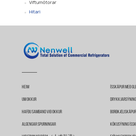
Viftumótorar
Hitari
Heim
Ísskápur Með Gl
Um Okkur
Drykkjarsýnin
Hafðu Samband Við Okkur
Borðkæliskápu
Algengar Spurningar
Kökusýning Íss