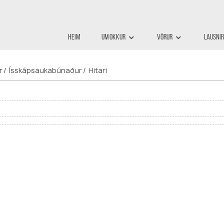
Heim
Um Okkur
Vörur
Lausnir
Hitari
r
Ísskápsaukabúnaður
Hitari