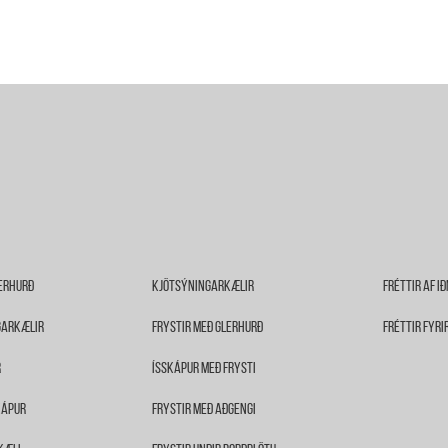
erhurð
Kjötsýningarkælir
Fréttir Af I
garkælir
Frystir Með Glerhurð
Fréttir Fyri
r
Ísskápur Með Frysti
kápur
Frystir Með Aðgengi