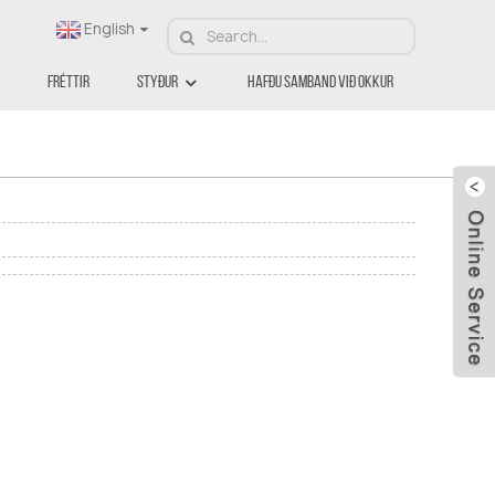
English
Fréttir
Styður
Hafðu Samband Við Okkur