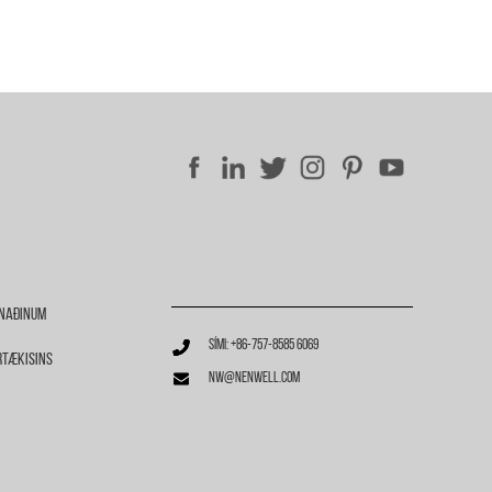
ðnaðinum
Sími: +86-757-8585 6069
rtækisins
nw@nenwell.com