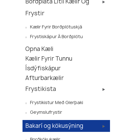
Borðplata Lítil Kælir Og
Frystir
Kælir Fyrir Borðplötuskjá
Frystiskápur Á Borðplötu
Opna Kæli
Kælir Fyrir Tunnu
Ísdýfiskápur
Afturbarkælir
Frystikista
Frystikistur Með Glerþaki
Geymslufrystir
Bakarí og kökusýning
Borðkökukælir