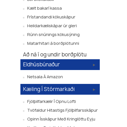
Kælt bakarí kassa
Frístandandi kökuskápur
Heildarkæliskápar úr gleri
Rúnn snúnings kökusýning
Matarhitari á borðplötunni
Að ná í og ​​undir borðplötu
Eldhúsbúnaður
Netsala Á Amazon
Kæling Í Stórmarkaði
Fjölþilfarkælir Í Opnu Lofti
Tvöfaldur Hitastigs Fjölþilfarsskápur
Opinn Ísskápur Með Kringlóttu Eyju