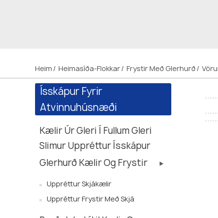
Heim
Heimasíða-Flokkar
Frystir Með Glerhurð
Vöru
Ísskápur Fyrir
Atvinnuhúsnæði
Kælir Úr Gleri Í Fullum Gleri
Slimur Uppréttur Ísskápur
Glerhurð Kælir Og Frystir
Uppréttur Skjákælir
Uppréttur Frystir Með Skjá