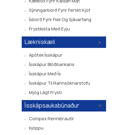
Kælibox Fyrir Kaldan Mat
Sýningarborð Fyrir Ferskt Kjöt
Ísborð Fyrir Fisk Og Sjávarfang
Frystikista Með Eyju
Lækniskæli
Apótek Ísskápur
Ísskápur Blóðbankans
Ísskápur Með Ís
Ísskápur Til Rannsóknarstofu
Mjög Lágt Frysti
Ísskápsaukabúnaður
Compex Rennibrautir
Þjöppu