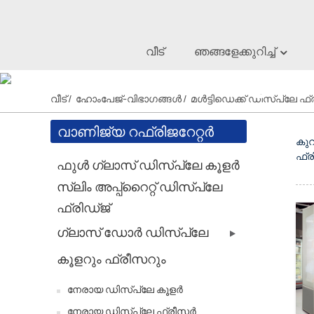
വീട്
ഞങ്ങളേക്കുറിച്ച്
മൾട്ടി
വീട്
ഹോംപേജ്-വിഭാഗങ്ങൾ
മൾട്ടിഡെക്ക് ഡിസ്പ്ലേ ഫ്
വാണിജ്യ റഫ്രിജറേറ്റർ
കുറ
ഫ്ര
ഫുൾ ഗ്ലാസ് ഡിസ്പ്ലേ കൂളർ
സ്ലിം അപ്പ്‌റൈറ്റ് ഡിസ്പ്ലേ
ഫ്രിഡ്ജ്
ഗ്ലാസ് ഡോർ ഡിസ്പ്ലേ
കൂളറും ഫ്രീസറും
നേരായ ഡിസ്പ്ലേ കൂളർ
നേരായ ഡിസ്പ്ലേ ഫ്രീസർ