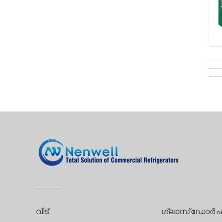
വീട്
ഗ്ലാസ് ഡോർ ഫ്