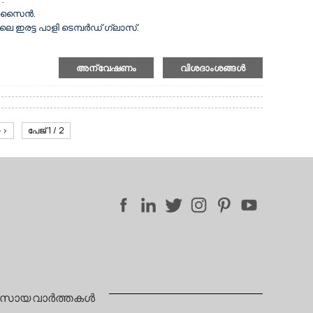
 സ്റ്റെയിൻലെസ് സ്റ്റീൽ.
 ഡിസൈൻ.
രട്ട പാളി ടെമ്പർഡ് ഗ്ലാസ്.
ള്ള കംപ്രസ്സറുകൾ.
്രങ്ങൾ.
അന്വേഷണം
വിശദാംശങ്ങൾ
െയും പഴങ്ങളുടെയും പ്രമോഷൻ പ്രദർശനത്തിനായി.
്ടി.
്ലേ സ്ക്രീനും.
ാണ്.
ളുടെ 3 ഡെക്കുകൾ.
 സ്റ്റെയിൻലെസ് സ്റ്റീൽ.
>>
പേജ് 1 / 2
വസായ വാർത്തകൾ