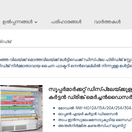
ഉൽപ്പന്നങ്ങൾ
പരിഹാരങ്ങൾ
വാർത്തകൾ
ഡെക്ക് ഡിസ്പ്ലേ ഫ
രിഡ്ജ്
ഞ്ഞ വിലയ്ക്ക് മൊത്തവിലയ്ക്ക് മൾട്ടിഡെക്ക് ഡിസ്പ്ലേ ഫ്രിഡ്ജ് സ്റ്
ിഡ്ജ് നിർമ്മാതാവായ ചൈന ഫാക്ടറി നെൻവെല്ലിൽ നിന്നുള്ള മൾട്ടിഡ
സൂപ്പർമാർക്കറ്റ് ഡിസ്പ്ലേയ്ക്
കർട്ടൻ ഡ്രിങ്ക് മെർച്ചൻഡൈസർ 
മോഡൽ: NW-HG12A/15A/20A/25A/30A
ഓപ്പൺ എയർ കർട്ടൻ ഡിസൈൻ.
താപ ഇൻസുലേഷനോടുകൂടിയ സൈഡ് ഗ
അന്തർനിർമ്മിത കണ്ടൻസിംഗ് യൂണിറ്റ്.
ഫാൻ കൂളിംഗ് സിസ്റ്റത്തോടുകൂടിയത്.