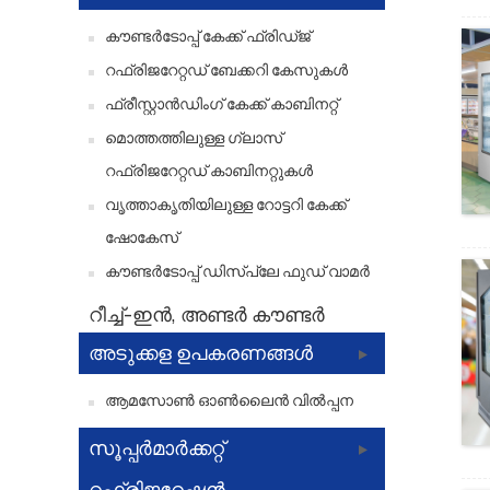
കൗണ്ടർടോപ്പ് കേക്ക് ഫ്രിഡ്ജ്
റഫ്രിജറേറ്റഡ് ബേക്കറി കേസുകൾ
ഫ്രീസ്റ്റാൻഡിംഗ് കേക്ക് കാബിനറ്റ്
മൊത്തത്തിലുള്ള ഗ്ലാസ്
റഫ്രിജറേറ്റഡ് കാബിനറ്റുകൾ
വൃത്താകൃതിയിലുള്ള റോട്ടറി കേക്ക്
ഷോകേസ്
കൗണ്ടർടോപ്പ് ഡിസ്പ്ലേ ഫുഡ് വാമർ
റീച്ച്-ഇൻ, അണ്ടർ കൗണ്ടർ
അടുക്കള ഉപകരണങ്ങൾ
ആമസോൺ ഓൺലൈൻ വിൽപ്പന
സൂപ്പർമാർക്കറ്റ്
റഫ്രിജറേഷൻ