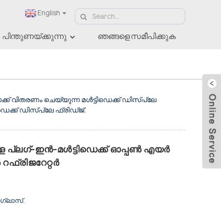
English
പിന്തുണയ്ക്കുന്നു
ഞങ്ങളെ സമീപിക്കുക
്രിഡ്ജ്
റോക്ക് വിതരണം ചെയ്യുന്ന മൾട്ടിഡെക്ക് ഡിസ്പ്ലേ
െക്ക് ഡിസ്പ്ലേ ഫ്രിഡ്ജ്.
കുള്ള പ്ലഗ്-ഇൻ-മൾട്ടിഡെക്ക് ഓപ്പൺ എയർ
റഫ്രിജറേറ്റർ
.
്ലാസ്.