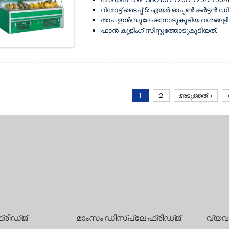
ഉയർന്ന നിലവാരമുള്ള ഫിനിഷുള്ള പ്രീമിയം
റിമോട്ട് ടൈപ്പ് & എയർ ഓപ്പൺ കർട്ടൻ
വെള്ളയും മറ്റ് നിറങ്ങളും ലഭ്യമാണ്.
താപ ഇൻസുലേഷനോടുകൂടിയ വശങ്ങളിലെ ഇ
കുറഞ്ഞ ശബ്ദവും ഊർജ്ജ സംരക്ഷണവുമു
ഫാൻ കൂളിംഗ് സിസ്റ്റത്തോടുകൂടിയത്.
ചെമ്പ് ട്യൂബ് ബാഷ്പീകരണം.
വലിയ സംഭരണ ​​ശേഷി.
വഴക്കമുള്ള സ്ഥാനത്തിനായി താഴത്തെ ചക
സൂപ്പർമാർക്കറ്റുകളിലെ പച്ചക്കറികളുട
പരസ്യ ബാനറിനുള്ള മുകളിലെ വിളക്ക് പെട
ഡിജിറ്റൽ നിയന്ത്രണ സംവിധാനവും ഡിസ്പ
4 വ്യത്യസ്ത വലുപ്പ ഓപ്ഷനുകൾ ലഭ്യമ
ഇന്റീരിയർ ക്രമീകരിക്കാവുന്ന ഷെൽഫുക
ഉയർന്ന നിലവാരമുള്ള ഫിനിഷുള്ള പ്രീമിയം
1
2
അടുത്തത് >
വെള്ളയും മറ്റ് നിറങ്ങളും ലഭ്യമാണ്
ചെമ്പ് ബാഷ്പീകരണം.
രിഡ്ജ്
മാംസം ഡിസ്പ്ലേ ഫ്രിഡ്ജ്
വ്യ