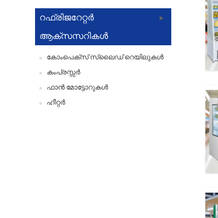
റഫ്രിജറേറ്റർ
ആക്‌സസറികൾ
കോംപെക്സ് സ്ലൈഡ് റെയിലുകൾ
കംപ്രസ്സർ
ഫാൻ മോട്ടോറുകൾ
ഹീറ്റർ