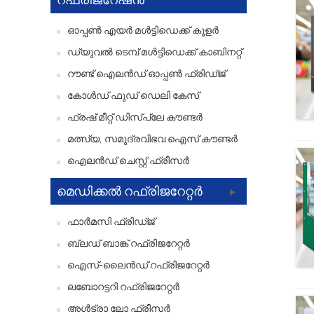
ഓപ്പൺ എയർ മൾട്ടിഡെക്ക് കൂളർ
ഡ്യുവൽ ടെമ്പ് മൾട്ടിഡെക്ക് കാബിനറ്റ്
റൗണ്ട് ഐലൻഡ് ഓപ്പൺ ഫ്രിഡ്ജ്
കോൾഡ് ഫുഡ് ഡെലി കേസ്
ഫ്രഷ് മീറ്റ് ഡിസ്പ്ലേ കൗണ്ടർ
മത്സ്യ, സമുദ്രവിഭവ ഐസ് കൗണ്ടർ
ഐലൻഡ് ചെസ്റ്റ് ഫ്രീസർ
മെഡിക്കൽ റഫ്രിജറേറ്റർ
ഫാർമസി ഫ്രിഡ്ജ്
ബ്ലഡ് ബാങ്ക് റഫ്രിജറേറ്റർ
ഐസ്-ലൈൻഡ് റഫ്രിജറേറ്റർ
ലബോറട്ടറി റഫ്രിജറേറ്റർ
അൾട്രാ ലോ ഫ്രീസർ