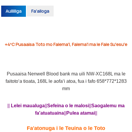
Auiliiliga
Fa'ailoga
+4ºC Pusaaisa Toto mo Falema'i, Falema'i ma le Fale Su'esu'e
Pusaaisa Nenwell Blood bank ma uili NW-XC168L ma le
faitotoʻa tioata, 168L le aofaʻi atoa, fua i fafo 658*772*1283
mm
||
Lelei maualuga
||
Sefeina o le malosi
||
Saogalemu ma
fa'atuatuaina
||
Pulea atamai
||
Fa'atonuga i le Teuina o le Toto