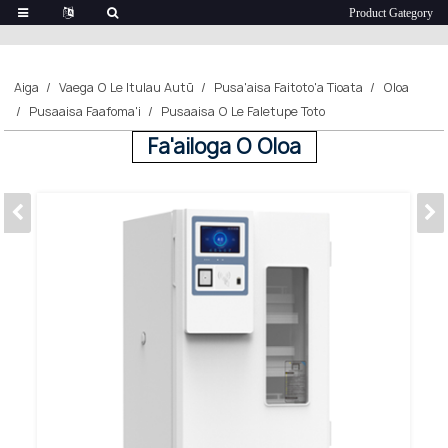
Aiga
Vaega O Le Itulau Autū
Pusa'aisa Faitoto'a Tioata
Oloa
Pusaaisa Faafoma'i
Pusaaisa O Le Faletupe Toto
Fa'ailoga O Oloa