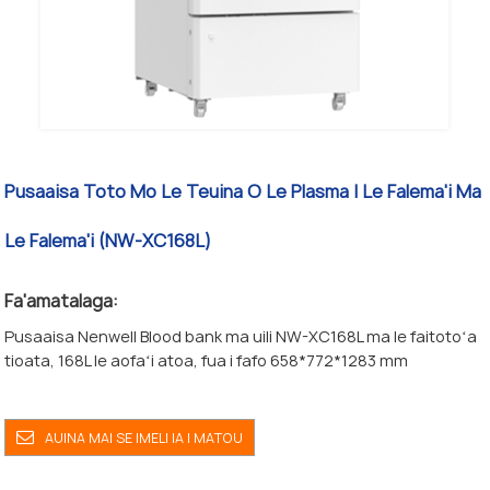
Pusaaisa Toto Mo Le Teuina O Le Plasma I Le Falema'i Ma
Le Falema'i (NW-XC168L)
Fa'amatalaga:
Pusaaisa Nenwell Blood bank ma uili NW-XC168L ma le faitotoʻa
tioata, 168L le aofaʻi atoa, fua i fafo 658*772*1283 mm
AUINA MAI SE IMELI IA I MATOU