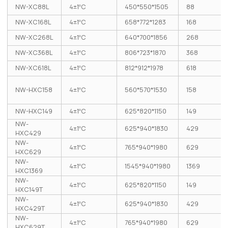
NW-XC88L
4±1ºC
450*550*1505
88
NW-XC168L
4±1ºC
658*772*1283
168
NW-XC268L
4±1ºC
640*700*1856
268
NW-XC368L
4±1ºC
806*723*1870
368
NW-XC618L
4±1ºC
812*912*1978
618
NW-HXC158
4±1ºC
560*570*1530
158
NW-HXC149
4±1ºC
625*820*1150
149
NW-
4±1ºC
625*940*1830
429
HXC429
NW-
4±1ºC
765*940*1980
629
HXC629
NW-
4±1ºC
1545*940*1980
1369
HXC1369
NW-
4±1ºC
625*820*1150
149
HXC149T
NW-
4±1ºC
625*940*1830
429
HXC429T
NW-
4±1ºC
765*940*1980
629
HXC629T