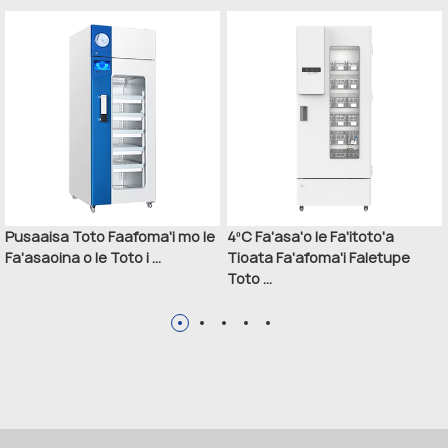
Pusaaisa Toto Faafoma'i mo le
4ºC Fa'asa'o le Fa'itoto'a
Fa'asaoina o le Toto i ...
Tioata Fa'afoma'i Faletupe
Toto ...