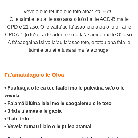
Vevela o le teuina o le toto atoa: 2ºC~6ºC.
O le taimi e teu ai le toto atoa o loʻo i ai le ACD-B ma le
CPD e 21 aso. O le vailaʻau faʻasao toto atoa o loʻo i ai le
CPDA-1 (o loʻo i ai le adenine) na faʻasaoina mo le 35 aso.
A faʻaaogaina isi vailaʻau faʻasao toto, e tatau ona faia le
taimi e teu ai e tusa ai ma faʻatonuga.
Fa'amatalaga o le Oloa
• Fuafuaga o le ea toe faafoi mo le puleaina sa'o o le
vevela
• Fa'amālūlūina lelei mo le saogalemu o le toto
• 3 fata u'amea e le gaoia
• 9 ato toto
• Vevela tumau i lalo o le pulea atamai