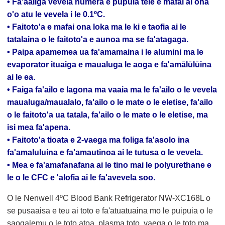
• Fa'aaliga vevela numera e pupula tele e mafai ai ona
o'o atu le vevela i le 0.1ºC.
• Faitoto'a e mafai ona loka ma le ki e taofia ai le
tatalaina o le faitoto'a e aunoa ma se fa'atagaga.
• Paipa apamemea ua fa'amamaina i le alumini ma le
evaporator ituaiga e maualuga le aoga e fa'amālūlūina
ai le ea.
• Faiga fa'ailo e lagona ma vaaia ma le fa'ailo o le vevela
maualuga/maualalo, fa'ailo o le mate o le eletise, fa'ailo
o le faitoto'a ua tatala, fa'ailo o le mate o le eletise, ma
isi mea fa'apena.
• Faitoto'a tioata e 2-vaega ma foliga fa'asolo ina
fa'amaluluina e fa'amautinoa ai le tutusa o le vevela.
• Mea e fa'amafanafana ai le tino mai le polyurethane e
le o le CFC e 'alofia ai le fa'avevela soo.
O le Nenwell 4ºC Blood Bank Refrigerator NW-XC168L o
se pusaaisa e teu ai toto e fa'atuatuaina mo le puipuia o le
saogalemu o le toto atoa, plasma toto, vaega o le toto ma