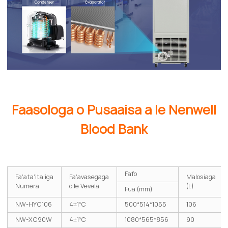
Faasologa o Pusaaisa a le Nenwell
Blood Bank
Fafo
Fa'ata'ita'iga
Fa'avasegaga
Malosiaga
Numera
o le Vevela
(L)
Fua (mm)
NW-HYC106
4±1ºC
500*514*1055
106
NW-XC90W
4±1ºC
1080*565*856
90