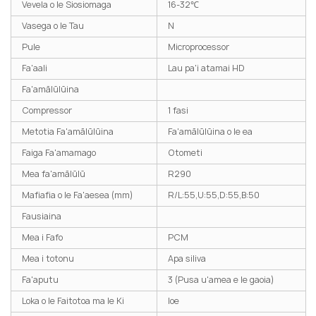
Vevela o le Siosiomaga
16-32℃
Vasega o le Tau
N
Pule
Microprocessor
Fa'aali
Lau pa'i atamai HD
Fa'amālūlūina
Compressor
1 fasi
Metotia Fa'amālūlūina
Fa'amālūlūina o le ea
Faiga Fa'amamago
Otometi
Mea fa'amālūlū
R290
Mafiafia o le Fa'aesea (mm)
R/L:55,U:55,D:55,B:50
Fausiaina
Mea i Fafo
PCM
Mea i totonu
Apa siliva
Fa'aputu
3 (Pusa u'amea e le gaoia)
Loka o le Faitotoa ma le Ki
Ioe