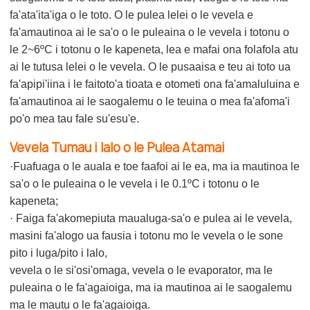
fa'ata'ita'iga o le toto. O le pulea lelei o le vevela e
fa'amautinoa ai le sa'o o le puleaina o le vevela i totonu o
le 2~6ºC i totonu o le kapeneta, lea e mafai ona folafola atu
ai le tutusa lelei o le vevela. O le pusaaisa e teu ai toto ua
fa'apipi'iina i le faitoto'a tioata e otometi ona fa'amaluluina e
fa'amautinoa ai le saogalemu o le teuina o mea fa'afoma'i
po'o mea tau fale su'esu'e.
Vevela Tumau i lalo o le Pulea Atamai
·Fuafuaga o le auala e toe faafoi ai le ea, ma ia mautinoa le
sa'o o le puleaina o le vevela i le 0.1ºC i totonu o le
kapeneta;
· Faiga fa'akomepiuta maualuga-sa'o e pulea ai le vevela,
masini fa'alogo ua fausia i totonu mo le vevela o le sone
pito i luga/pito i lalo,
vevela o le si'osi'omaga, vevela o le evaporator, ma le
puleaina o le fa'agaioiga, ma ia mautinoa ai le saogalemu
ma le mautu o le fa'agaioiga.