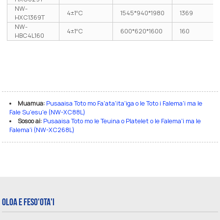
NW-
4±1ºC
1545*940*1980
1369
HXC1369T
NW-
4±1ºC
600*620*1600
160
HBC4L160
Muamua:
Pusaaisa Toto mo Fa'ata'ita'iga o le Toto i Falema'i ma le
Fale Su'esu'e (NW-XC88L)
Sosoo ai:
Pusaaisa Toto mo le Teuina o Platelet o le Falema'i ma le
Falema'i (NW-XC268L)
Oloa E Feso'ota'i