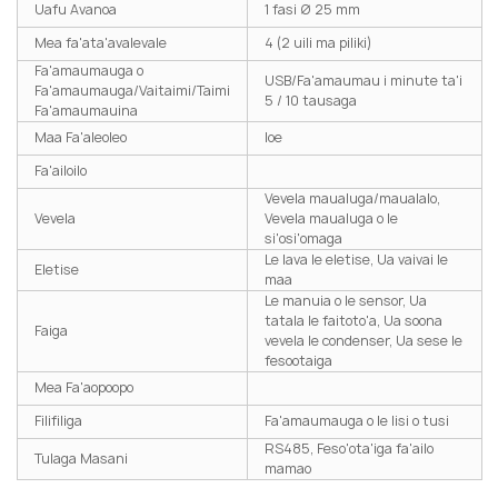
Uafu Avanoa
1 fasi Ø 25 mm
Mea fa'ata'avalevale
4 (2 uili ma piliki)
Fa'amaumauga o
USB/Fa'amaumau i minute ta'i
Fa'amaumauga/Vaitaimi/Taimi
5 / 10 tausaga
Fa'amaumauina
Maa Fa'aleoleo
Ioe
Fa'ailoilo
Vevela maualuga/maualalo,
Vevela
Vevela maualuga o le
si'osi'omaga
Le lava le eletise, Ua vaivai le
Eletise
maa
Le manuia o le sensor, Ua
tatala le faitoto'a, Ua soona
Faiga
vevela le condenser, Ua sese le
fesootaiga
Mea Fa'aopoopo
Filifiliga
Fa'amaumauga o le lisi o tusi
RS485, Feso'ota'iga fa'ailo
Tulaga Masani
mamao