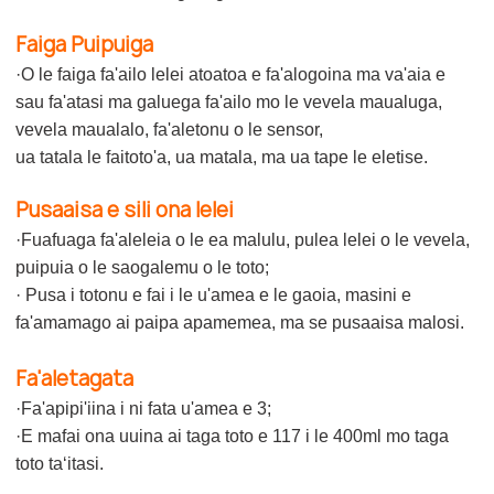
Faiga Puipuiga
·O le faiga fa'ailo lelei atoatoa e fa'alogoina ma va'aia e
sau fa'atasi ma galuega fa'ailo mo le vevela maualuga,
vevela maualalo, fa'aletonu o le sensor,
ua tatala le faitoto'a, ua matala, ma ua tape le eletise.
Pusaaisa e sili ona lelei
·Fuafuaga fa'aleleia o le ea malulu, pulea lelei o le vevela,
puipuia o le saogalemu o le toto;
· Pusa i totonu e fai i le u'amea e le gaoia, masini e
fa'amamago ai paipa apamemea, ma se pusaaisa malosi.
Fa'aletagata
·Fa'apipi'iina i ni fata u'amea e 3;
·E mafai ona uuina ai taga toto e 117 i le 400ml mo taga
toto taʻitasi.