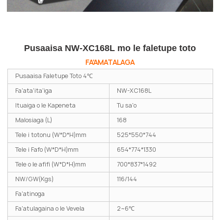
Pusaaisa NW-XC168L mo le faletupe toto
FA'AMATALAGA
Pusaaisa Faletupe Toto 4℃
Fa'ata'ita'iga
NW-XC168L
Ituaiga o le Kapeneta
Tu sa'o
Malosiaga (L)
168
Tele i totonu (W*D*H)mm
525*550*744
Tele i Fafo (W*D*H)mm
654*774*1330
Tele o le afifi (W*D*H)mm
700*837*1492
NW/GW(Kgs)
116/144
Fa'atinoga
Fa'atulagaina o le Vevela
2~6℃