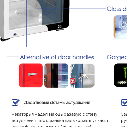
Дадатковыя сістэмы астуджэння
Некаторыя мадэлі маюць базавую сістэму
Зв
астуджэння, што ідэальна падыходзіць у якасці
ру
эканамічнага варыянту. Але для лепшай
эк