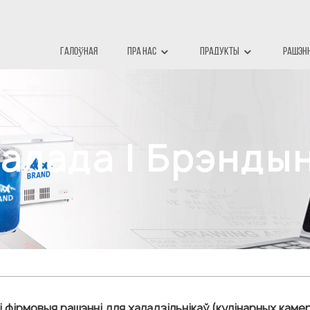
Галоўная
Пра Нас
Прадукты
Рашэн
алада І Брэнды
і фірмовыя рашэнні для халадзільнікаў (кулінарных камер)