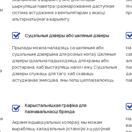
цыркуляцыі паветра і размарожвання даступная
лі
вы
сістэма астуджэння з вентылятарам у якасці
пр
альтэрнатыўнага варыянту.
Суцэльныя дзверы або шкляныя дзверы
Прылады можна наладзіць са шклянымі або
На
суцэльнымі дзвярыма для розных мэтаў. Шкляныя
са
дзверы ідэальна падыходзяць для крамы або
ал
рэстарана, каб выстаўляць напоі і ежу. Суцэльныя
па
а
дзверы служаць для таго, каб схаваць
да
астуджанае змесціва, яны лепш цеплаізалююць.
па
Карыстальніцкая графіка для
пазнавальнасці брэнда
мя
На
Акрамя індывідуальных колераў, мы можам
ва
вырабляць халадзільныя ўстаноўкі з цудоўнай
і
па