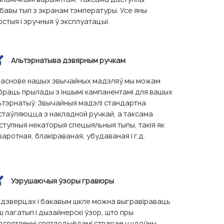
чбавы тып з экранам тэмпературы. Усе яны
остыя і зручныя ў эксплуатацыі.
Альтэрнатыва дзвярным ручкам
 аснове нашых звычайных мадэляў мы можам
браць прылады з іншымі кампанентамі для вашых
ьтэрнатыў. Звычайныя мадэлі стандартна
стаўляюцца з накладной ручкай, а таксама
ступныя некаторыя спецыяльныя тыпы, такія як
варотная, блакіраваная, убудаваная і г.д.
Узрушаючыя ўзоры гравюры
 дзверцах і бакавым шкле можна выгравіраваць
ш лагатып і дызайнерскі ўзор, што пры
дсвятленні святлодыёдамі стварае цудоўны