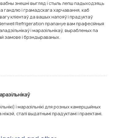
вабны знешні выгляд і стыль лепш падыходзяць
га гандлю і грамадскага харчавання, каб
агу кліентаў да вашых напояў і прадуктаў
enwell Refrigeration прапануе вам прафесійныя
аладзільнікаў і маразільнікаў, вырабленых па
ай замове і брэндыраваных.
аразільнікаў
льнікі) і маразільнікі для розных камерцыйных
ніжэй, сталі выдатнымі прадуктамі і праектамі.