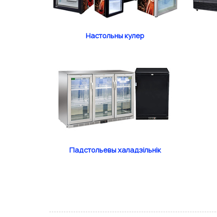
Настольны кулер
Падстольевы халадзільнік