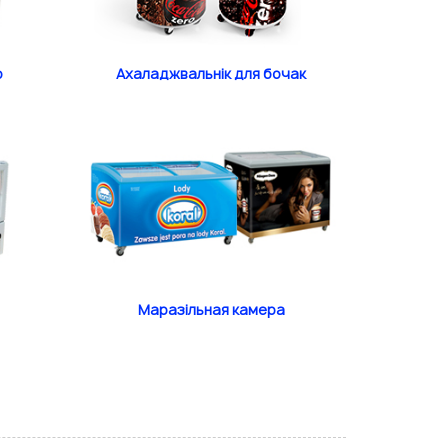
o
Ахаладжвальнік для бочак
Маразільная камера