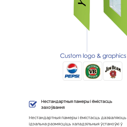
Нестандартныя памеры і ёмістасць
захоўвання
Нестандартныя памеры і ёмістасць дазваляюць
ідэальна размясціць халадзільныя ўстаноўкі ў