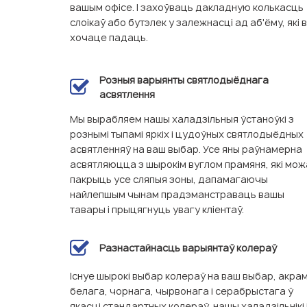
вашым офісе. І захоўваць дакладную колькасць
слоікаў або бутэлек у залежнасці ад аб'ёму, які 
хочаце падаць.
Розныя варыянты святлодыёднага
асвятлення
Мы вырабляем нашы халадзільныя ўстаноўкі з
рознымі тыпамі яркіх і цудоўных святлодыёдных
асвятленняў на ваш выбар. Усе яны раўнамерна
асвятляюцца з шырокім вуглом прамяня, які мож
пакрыць усе сляпыя зоны, дапамагаючы
найлепшым чынам прадэманстраваць вашы
тавары і прыцягнуць увагу кліентаў.
Разнастайнасць варыянтаў колераў
Існуе шырокі выбар колераў на ваш выбар, акра
белага, чорнага, чырвонага і серабрыстага ў
якасці стандартных колераў, нашы халадзільнікі 