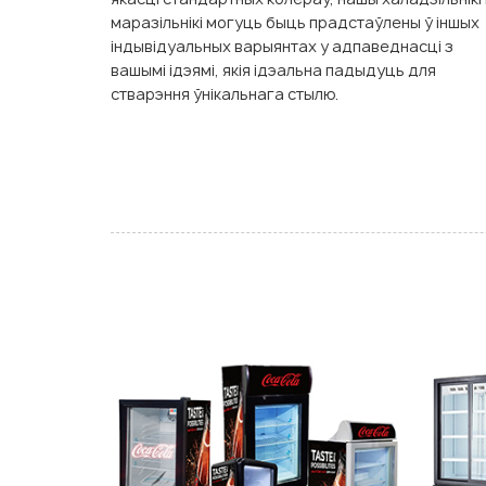
маразільнікі могуць быць прадстаўлены ў іншых
індывідуальных варыянтах у адпаведнасці з
вашымі ідэямі, якія ідэальна падыдуць для
стварэння ўнікальнага стылю.