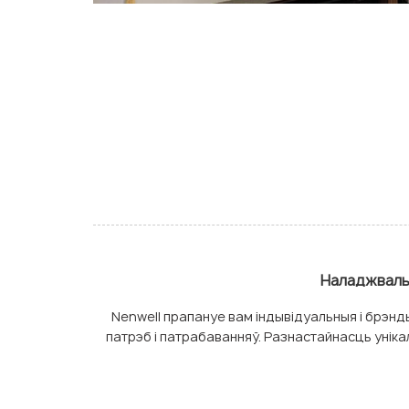
Наладжвальн
Nenwell прапануе вам індывідуальныя і брэнды
патрэб і патрабаванняў. Разнастайнасць унікал