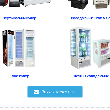
Вертыкальны кулер
Халадзільнік Grab & G
Тонкі кулер
Шкляны халадзільнік
Звяжыцеся з намі