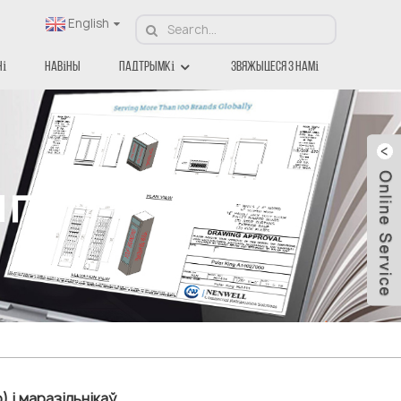
English
ні
Навіны
Падтрымкі
Звяжыцеся З Намі
нг
 і маразільнікаў