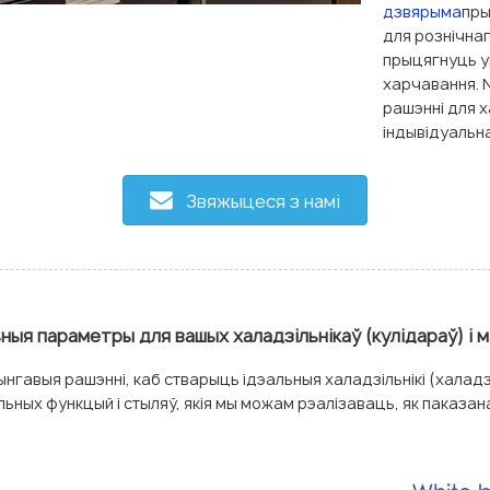
дзвярыма
пры
для рознічна
прыцягнуць ув
харчавання. N
рашэнні для х
індывідуальн
Звяжыцеся з намі
ыя параметры для вашых халадзільнікаў (кулідараў) і м
нгавыя рашэнні, каб стварыць ідэальныя халадзільнікі (халадзі
ьных функцый і стыляў, якія мы можам рэалізаваць, як паказана 