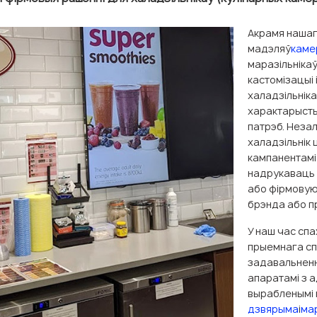
Акрамя наша
мадэляў
каме
маразільнікаў
кастомізацыі
халадзільніка
характарыстык
патрэб. Неза
халадзільнік 
кампанентамі 
надрукаваць 
або фірмовую
брэнда або пр
У наш час сп
прыемнага сп
задавальненн
апаратамі з а
вырабленымі 
дзвярыма
і
ма