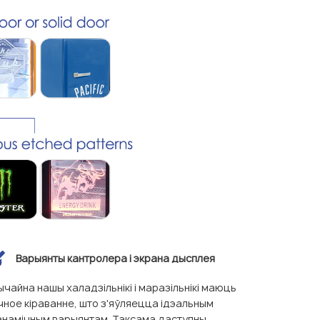
Варыянты кантролера і экрана дысплея
ычайна нашы халадзільнікі і маразільнікі маюць
чное кіраванне, што з'яўляецца ідэальным
анамічным варыянтам. Таксама даступны