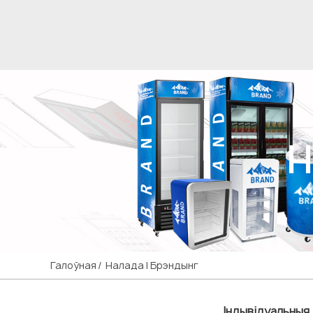
Н
Галоўная
Налада І Брэндынг
Індывідуальныя 