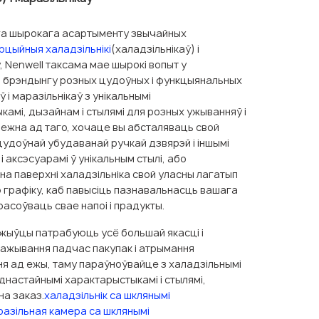
га шырокага асартыменту звычайных
рцыйныя халадзільнікі
(халадзільнікаў) і
, Nenwell таксама мае шырокі вопыт у
 і брэндынгу розных цудоўных і функцыянальных
ў і маразільнікаў з унікальнымі
амі, дызайнам і стылямі для розных ужыванняў і
лежна ад таго, хочаце вы абсталяваць свой
цудоўнай убудаванай ручкай дзвярэй і іншымі
і аксэсуарамі ў унікальным стылі, або
на паверхні халадзільніка свой уласны лагатып
 графіку, каб павысіць пазнавальнасць вашага
асоўваць свае напоі і прадукты.
ажыўцы патрабуюць усё большай якасці і
ажывання падчас пакупак і атрымання
я ад ежы, таму параўноўвайце з халадзільнымі
днастайнымі характарыстыкамі і стылямі,
на заказ.
халадзільнік са шклянымі
разільная камера са шклянымі