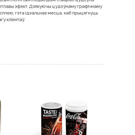
етлавы эфект. Дзякуючы цудоўнаму графічнаму
сплею, гэта ідэальнае месца, каб прыцягнуць
агу кліентаў.