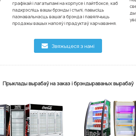
графікай і лагатыпамі на корпусе і лайтбоксе, каб
св
падкрэсліць вашы брэнды і стылі, павысіць
ды
пазнавальнасць вашага брэнда і павялічыць
ув
продажы вашых напояў і прадуктаў харчавання.
Звяжыцеся з намі
Прыклады вырабаў на заказ і брэндыраваных вырабаў