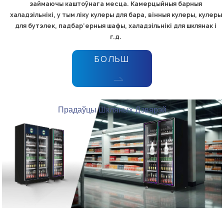
займаючы каштоўнага месца. Камерцыйныя барныя
халадзільнікі, у тым ліку кулеры для бара, вінныя кулеры, кулеры
для бутэлек, падбар'ерныя шафы, халадзільнікі для шклянак і
г.д.
БОЛЬШ
Прадаўцы Шкляных Дзвярэй