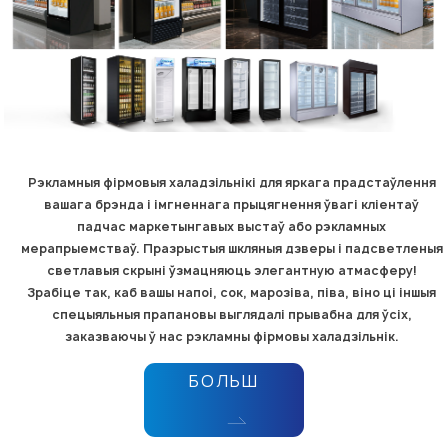
Рэкламныя фірмовыя халадзільнікі для яркага прадстаўлення
вашага брэнда і імгненнага прыцягнення ўвагі кліентаў
падчас маркетынгавых выстаў або рэкламных
мерапрыемстваў. Празрыстыя шкляныя дзверы і падсветленыя
светлавыя скрыні ўзмацняюць элегантную атмасферу!
Зрабіце так, каб вашы напоі, сок, марозіва, піва, віно ці іншыя
спецыяльныя прапановы выглядалі прывабна для ўсіх,
заказваючы ў нас рэкламны фірмовы халадзільнік.
БОЛЬШ