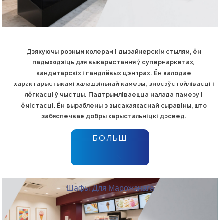
Дзякуючы розным колерам і дызайнерскім стылям, ён
падыходзіць для выкарыстання ў супермаркетах,
кандытарскіх і гандлёвых цэнтрах. Ён валодае
характарыстыкамі халадзільнай камеры, зносаўстойлівасці і
лёгкасці ў чыстцы. Падтрымліваецца налада памеру і
ёмістасці. Ён выраблены з высакаякаснай сыравіны, што
забяспечвае добры карыстальніцкі досвед.
БОЛЬШ
Шафы Для Марожанага