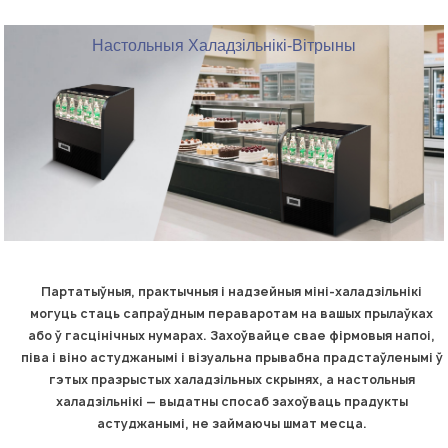
Настольныя Халадзільнікі-Вітрыны
Партатыўныя, практычныя і надзейныя міні-халадзільнікі
могуць стаць сапраўдным пераваротам на вашых прылаўках
або ў гасцінічных нумарах. Захоўвайце свае фірмовыя напоі,
піва і віно астуджанымі і візуальна прывабна прадстаўленымі ў
гэтых празрыстых халадзільных скрынях, а настольныя
халадзільнікі — выдатны спосаб захоўваць прадукты
астуджанымі, не займаючы шмат месца.