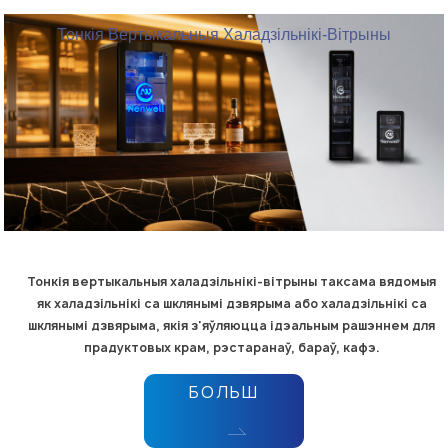
Тонкія Вертыкальныя Халадзільнікі-Вітрыны
Тонкія вертыкальныя халадзільнікі-вітрыны таксама вядомыя
як халадзільнікі са шклянымі дзвярыма або халадзільнікі са
шклянымі дзвярыма, якія з'яўляюцца ідэальным рашэннем для
прадуктовых крам, рэстаранаў, бараў, кафэ.
БОЛЬШ