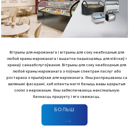
Вітрыны для марожанага і вітрыны для соку неабходныя для
любой крамы марожанага і выдатна падыходзяць для кіёскаў і
крамаў самаабслугоўвання. Вітрыны для соку неабходныя для
любой крамы марожанага з поўным спектрам паслуг або
рэстарана з прылаўкам для марожанага. Яны распрацаваны са
шклянымі фасадамі, каб кліенты маглі бачыць вашы адкрытыя
слоікі з марожаным. Яны забяспечваюць максімальную
бачнасць прадукту і яго свежасць.
БОЛЬШ