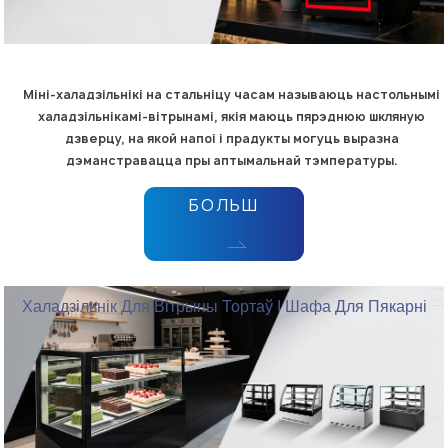
Міні-халадзільнікі на стальніцу часам называюць настольнымі
халадзільнікамі-вітрынамі, якія маюць пярэднюю шкляную
дзверцу, на якой напоі і прадукты могуць выразна
дэманстравацца пры аптымальнай тэмпературы.
БОЛЬШ
Халадзільнік Для Вітрыны Тортаў І Шафа Для Пякарні