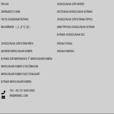
Пра Нас
Халадзільнік Для Напояў
Звяжыцеся З Намі
Настольны Халадзільнік-Вітрына
Часта Задаваныя Пытанні
Халадзільнік Для Вітрыны Тортаў
Мы Наймаем（人才引进）
Шмат'ярусны Халадзільнік-Вітрына
Вітрына-Халадзільнік Deli
Халадзільнік Для Вітрын Мяса
Навіны Галіны
Шкляная Маразільная Камера
Навіны Кампаніі
Вітрына Для Марожанага Ў Маразільнай Камеры
Маразільная Камера З Пад'ёмнікам
Маразільная Камера Пад Стальніцай
Вітрына Маразільнай Камеры
Тэл.: +86-757-8585 6069
nw@nenwell.com