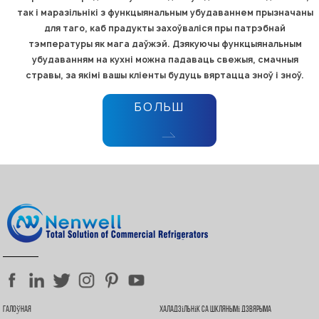
так і маразільнікі з функцыянальным убудаваннем прызначаны
для таго, каб прадукты захоўваліся пры патрэбнай
тэмпературы як мага даўжэй. Дзякуючы функцыянальным
убудаванням на кухні можна падаваць свежыя, смачныя
стравы, за якімі вашы кліенты будуць вяртацца зноў і зноў.
БОЛЬШ
Галоўная
Халадзільнік Са Шклянымі Дзвярыма