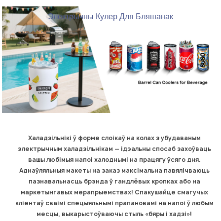
Электрычны Кулер Для Бляшанак
Халадзільнікі ў форме слоікаў на колах з убудаваным
электрычным халадзільнікам — ідэальны спосаб захоўваць
вашы любімыя напоі халоднымі на працягу ўсяго дня.
Аднаўляльныя макеты на заказ максімальна павялічваюць
пазнавальнасць брэнда ў гандлёвых кропках або на
маркетынгавых мерапрыемствах! Спакушайце смагучых
кліентаў сваімі спецыяльнымі прапановамі на напоі ў любым
месцы, выкарыстоўваючы стыль «бяры і хадзі»!