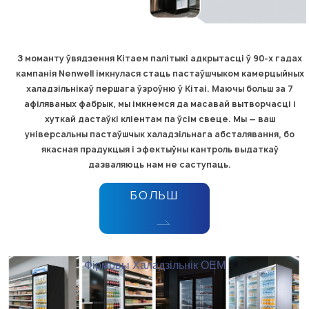
З моманту ўвядзення Кітаем палітыкі адкрытасці ў 90-х гадах
кампанія Nenwell імкнулася стаць пастаўшчыком камерцыйных
халадзільнікаў першага ўзроўню ў Кітаі. Маючы больш за 7
афіляваных фабрык, мы імкнемся да масавай вытворчасці і
хуткай дастаўкі кліентам па ўсім свеце. Мы — ваш
універсальны пастаўшчык халадзільнага абсталявання, бо
якасная прадукцыя і эфектыўны кантроль выдаткаў
дазваляюць нам не саступаць.
БОЛЬШ
Фірмовы Халадзільнік OEM