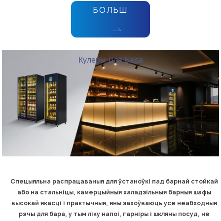
БОЛЬШ
Кулеры Для Бара
Спецыяльна распрацаваныя для ўстаноўкі пад барнай стойкай
або на стальніцы, камерцыйныя халадзільныя барныя шафы
высокай якасці і практычныя, яны захоўваюць усе неабходныя
рэчы для бара, у тым ліку напоі, гарніры і шкляны посуд, не