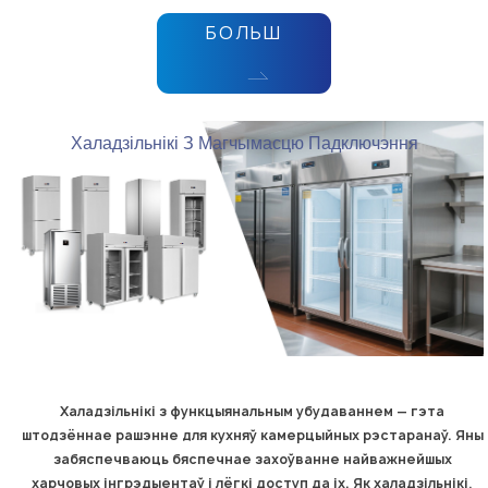
БОЛЬШ
Халадзільнікі З Магчымасцю Падключэння
Халадзільнікі з функцыянальным убудаваннем — гэта
штодзённае рашэнне для кухняў камерцыйных рэстаранаў. Яны
забяспечваюць бяспечнае захоўванне найважнейшых
харчовых інгрэдыентаў і лёгкі доступ да іх. Як халадзільнікі,