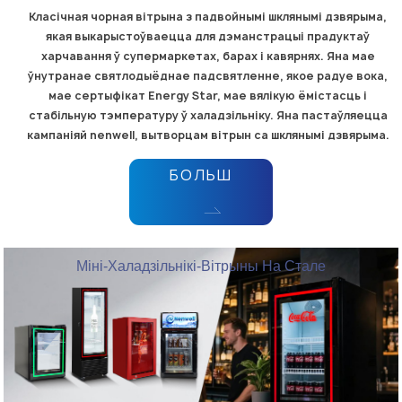
Класічная чорная вітрына з падвойнымі шклянымі дзвярыма,
якая выкарыстоўваецца для дэманстрацыі прадуктаў
харчавання ў супермаркетах, барах і кавярнях. Яна мае
ўнутранае святлодыёднае падсвятленне, якое радуе вока,
мае сертыфікат Energy Star, мае вялікую ёмістасць і
стабільную тэмпературу ў халадзільніку. Яна пастаўляецца
кампаніяй nenwell, вытворцам вітрын са шклянымі дзвярыма.
БОЛЬШ
Міні-Халадзільнікі-Вітрыны На Стале