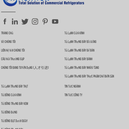
Trang Chủ
Tủ Lạnh Cửa Kính
Về Chúng Tôi
Tủ Lạnh Trưng Bày Đồ Uống
Liên Hệ Với Chúng Tôi
Tủ Lạnh Trưng Bày Để Bàn
Câu Hỏi Thường Gặp
Tủ Lạnh Trưng Bày Bánh
Chúng Tôi Đang Tuyển Dụng (人才引进)
Tủ Lạnh Trưng Bày Nhiều Tầng
Tủ Lạnh Trưng Bày Thực Phẩm Chế Biến Sẵn
Tủ Lạnh Trưng Bày Thịt
Tin Tức Ngành
Tủ Đông Cửa Kính
Tin Tức Công Ty
Tủ Đông Trưng Bày Kem
Tủ Đông Đứng
Tủ Đông Đặt Dưới Quầy