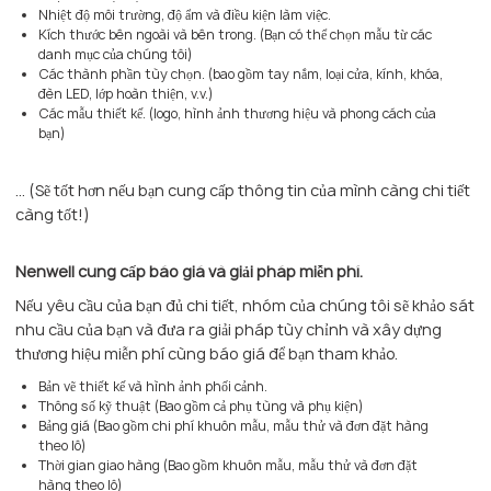
Nhiệt độ môi trường, độ ẩm và điều kiện làm việc.
Kích thước bên ngoài và bên trong. (Bạn có thể chọn mẫu từ các
danh mục của chúng tôi)
Các thành phần tùy chọn. (bao gồm tay nắm, loại cửa, kính, khóa,
đèn LED, lớp hoàn thiện, v.v.)
Các mẫu thiết kế. (logo, hình ảnh thương hiệu và phong cách của
bạn)
… (Sẽ tốt hơn nếu bạn cung cấp thông tin của mình càng chi tiết
càng tốt!)
Nenwell cung cấp báo giá và giải pháp miễn phí.
Nếu yêu cầu của bạn đủ chi tiết, nhóm của chúng tôi sẽ khảo sát
nhu cầu của bạn và đưa ra giải pháp tùy chỉnh và xây dựng
thương hiệu miễn phí cùng báo giá để bạn tham khảo.
Bản vẽ thiết kế và hình ảnh phối cảnh.
Thông số kỹ thuật (Bao gồm cả phụ tùng và phụ kiện)
Bảng giá (Bao gồm chi phí khuôn mẫu, mẫu thử và đơn đặt hàng
theo lô)
Thời gian giao hàng (Bao gồm khuôn mẫu, mẫu thử và đơn đặt
hàng theo lô)