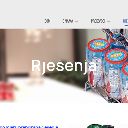
Dom
O Nama
Proizvodi
Rj
Rješenja
po mjeri i brendirana rješenja