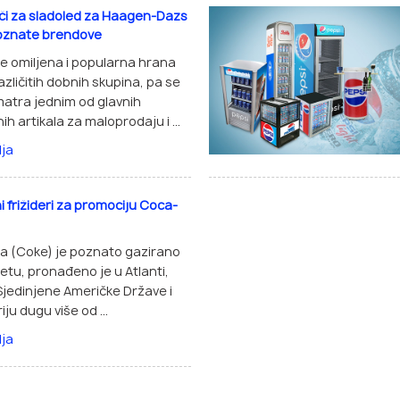
či za sladoled za Haagen-Dazs
poznate brendove
je omiljena i popularna hrana
azličitih dobnih skupina, pa se
atra jednim od glavnih
nih artikala za maloprodaju i ...
lja
i frižideri za promociju Coca-
a (Coke) je poznato gazirano
jetu, pronađeno je u Atlanti,
 Sjedinjene Američke Države i
iju dugu više od ...
lja