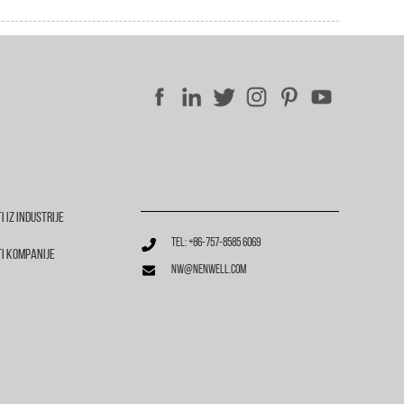
i Iz Industrije
Tel: +86-757-8585 6069
ti Kompanije
nw@nenwell.com