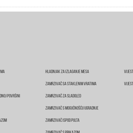
ima
Hladnjak Za Izlaganje Mesa
Vijest
Zamrzivač Sa Staklenim Vratima
Vijes
dnoj Površini
Zamrzivač Za Sladoled
Zamrzivač S Mogućnošću Ugradnje
kazom
Zamrzivač Ispod Pulta
Zamrzivač S Prikazom