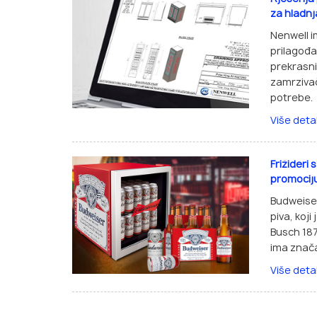
za hladnj
Nenwell i
prilagođa
prekrasni
zamrzivač
potrebe.
Više deta
Frižideri
promociju
Budweiser
piva, koj
Busch 18
ima znača
Više deta