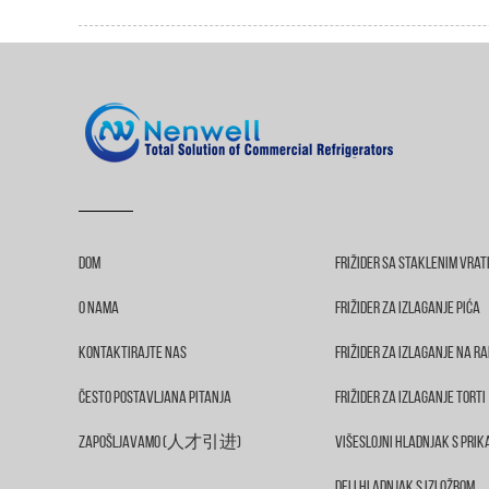
Dom
Frižider Sa Staklenim Vrat
O Nama
Frižider Za Izlaganje Pića
Kontaktirajte Nas
Frižider Za Izlaganje Na Ra
Često Postavljana Pitanja
Frižider Za Izlaganje Torti
Zapošljavamo (人才引进)
Višeslojni Hladnjak S Pri
Deli Hladnjak S Izložbom