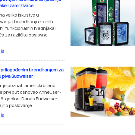
ake i zamrzivače
ma veliko iskustvo u
vanju i brendiranju raznih
h i funkcionalnih hladnjaka i
a za različite poslovne
lja
 s prilagođenim brendiranjem za
 piva Budweiser
 je poznati američki brend
i je prvi put osnovao Anheuser-
76. godine. Danas Budweiser
jno poslovanje...
lja