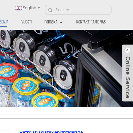
English
ešenja
Vijesti
Podrška
Kontaktirajte Nas
Retro stilski stakleni frižideri za