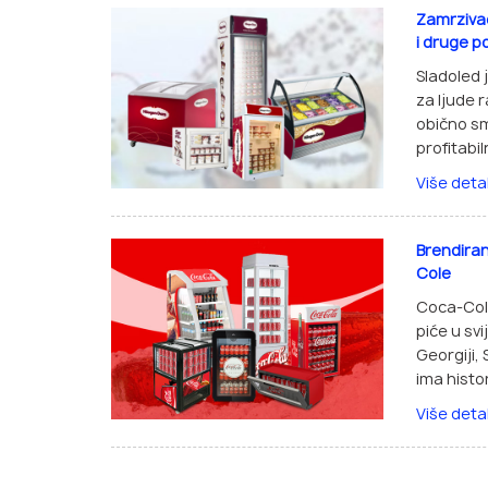
Zamrziva
i druge 
Sladoled 
za ljude r
obično sm
profitabil
Više deta
Brendiran
Cole
Coca-Col
piće u svi
Georgiji,
ima histor
Više deta