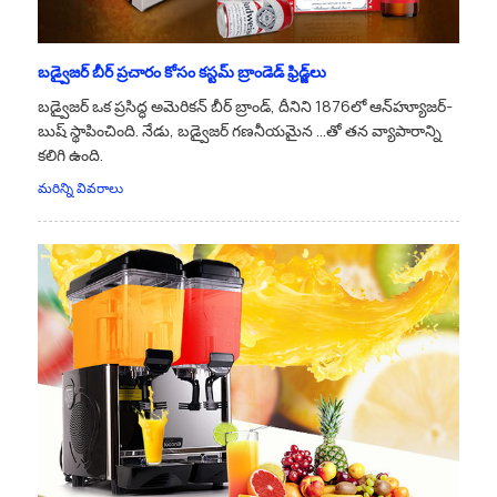
బడ్వైజర్ బీర్ ప్రచారం కోసం కస్టమ్ బ్రాండెడ్ ఫ్రిడ్జ్‌లు
బడ్వైజర్ ఒక ప్రసిద్ధ అమెరికన్ బీర్ బ్రాండ్, దీనిని 1876లో ఆన్‌హ్యూజర్-
బుష్ స్థాపించింది. నేడు, బడ్వైజర్ గణనీయమైన ...తో తన వ్యాపారాన్ని
కలిగి ఉంది.
మరిన్ని వివరాలు