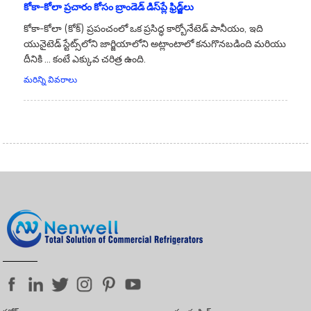
కోకా-కోలా ప్రచారం కోసం బ్రాండెడ్ డిస్‌ప్లే ఫ్రిడ్జ్‌లు
కోకా-కోలా (కోక్) ప్రపంచంలో ఒక ప్రసిద్ధ కార్బోనేటెడ్ పానీయం, ఇది
యునైటెడ్ స్టేట్స్‌లోని జార్జియాలోని అట్లాంటాలో కనుగొనబడింది మరియు
దీనికి ... కంటే ఎక్కువ చరిత్ర ఉంది.
మరిన్ని వివరాలు