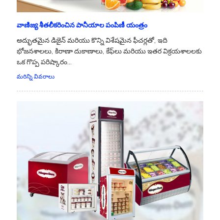
వాణిజ్య శీతలీకరించిన పానీయాల పంపిణీ యంత్రం
అద్భుతమైన డిజైన్ మరియు కొన్ని విశేషమైన ఫీచర్లతో, ఇది
భోజనశాలలు, కిరాణా దుకాణాలు, కేఫ్‌లు మరియు ఇతర విక్రయశాలలకు
ఒక గొప్ప పరిష్కారం...
మరిన్ని వివరాలు