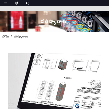
పరిష్కారాలు
హోమ్
పరిష్కారాలు