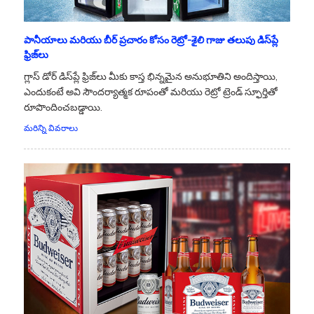
పానీయాలు మరియు బీర్ ప్రచారం కోసం రెట్రో-శైలి గాజు తలుపు డిస్‌ప్లే
ఫ్రిజ్‌లు
గ్లాస్ డోర్ డిస్‌ప్లే ఫ్రిజ్‌లు మీకు కాస్త భిన్నమైన అనుభూతిని అందిస్తాయి,
ఎందుకంటే అవి సౌందర్యాత్మక రూపంతో మరియు రెట్రో ట్రెండ్ స్ఫూర్తితో
రూపొందించబడ్డాయి.
మరిన్ని వివరాలు