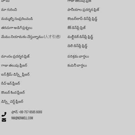
హోమ్
గాజు తలుపు ఫ్రిజ్
మా గురించి
పానీయాల ప్రదర్శన ఫ్రిజ్
మమ్మల్ని సంప్రదించండి
కౌంటర్‌టాప్ డిస్‌ప్లే ఫ్రిడ్జ్
తరచుగా అడిగే ప్రశ్నలు
కేక్ డిస్‌ప్లే ఫ్రిజ్
మేము నియామకం చేస్తున్నాము (人才引进)
మల్టీడెక్ డిస్‌ప్లే ఫ్రిడ్జ్
డెలి డిస్‌ప్లే ఫ్రిడ్జ్
మాంసం ప్రదర్శన ఫ్రిజ్
పరిశ్రమ వార్తలు
గాజు తలుపు ఫ్రీజర్
కంపెనీ వార్తలు
ఐస్ క్రీమ్ డిస్ప్లే ఫ్రీజర్
రీచ్-ఇన్ ఫ్రీజర్
కౌంటర్ కింద ఫ్రీజర్
డిస్ప్లే చెస్ట్ ఫ్రీజర్
ఫోన్: +86-757-8585 6069
nw@nenwell.com