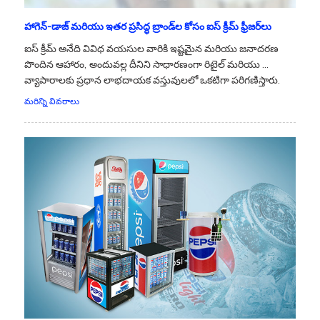
హాగెన్-డాజ్ మరియు ఇతర ప్రసిద్ధ బ్రాండ్‌ల కోసం ఐస్ క్రీమ్ ఫ్రీజర్‌లు
ఐస్ క్రీమ్ అనేది వివిధ వయసుల వారికి ఇష్టమైన మరియు జనాదరణ
పొందిన ఆహారం, అందువల్ల దీనిని సాధారణంగా రిటైల్ మరియు ...
వ్యాపారాలకు ప్రధాన లాభదాయక వస్తువులలో ఒకటిగా పరిగణిస్తారు.
మరిన్ని వివరాలు