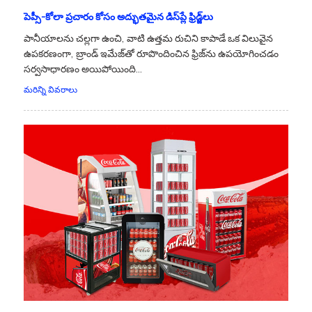
పెప్సీ-కోలా ప్రచారం కోసం అద్భుతమైన డిస్‌ప్లే ఫ్రిడ్జ్‌లు
పానీయాలను చల్లగా ఉంచి, వాటి ఉత్తమ రుచిని కాపాడే ఒక విలువైన
ఉపకరణంగా, బ్రాండ్ ఇమేజ్‌తో రూపొందించిన ఫ్రిజ్‌ను ఉపయోగించడం
సర్వసాధారణం అయిపోయింది...
మరిన్ని వివరాలు