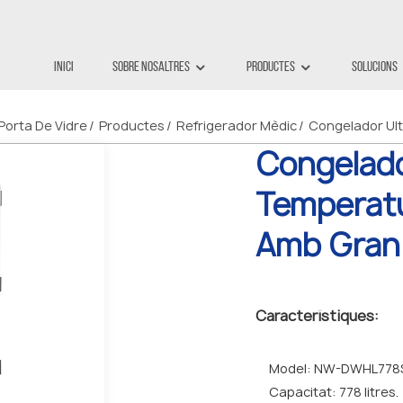
Inici
Sobre Nosaltres
Productes
Solucions
Porta De Vidre
Productes
Refrigerador Mèdic
Congelador Ult
Congelado
Temperatu
Amb Gran
Característiques:
Model: NW-DWHL778
Capacitat: 778 litres.