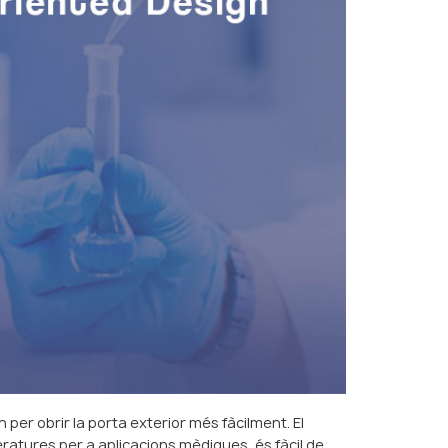
 per obrir la porta exterior més fàcilment. El
ratures per a aplicacions mèdiques, és fàcil de