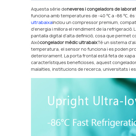
Aquesta sèrie de
neveres i congeladors de laborat
funciona amb temperatures de -40 ℃ a -86 ℃, és v
ultrabaixa
Inclou un compressor premium, compati
d'energia i millora el rendiment de la refrigeraci
pantalla digital d'alta definició, cosa que perme
Això
congelador mèdic ultrabaix
Té un sistema d'a
temperatura, el sensor no funciona i es poden p
deteriorament. La porta frontal està feta de xap
característiques beneficioses, aquest congelador o
malalties, institucions de recerca, universitats i es