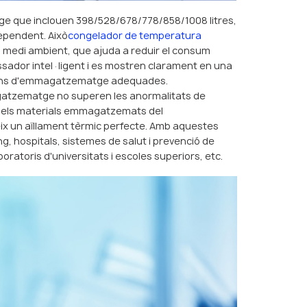
ge que inclouen 398/528/678/778/858/1008 litres,
dependent. Això
congelador de temperatura
medi ambient, que ajuda a reduir el consum
essador intel·ligent i es mostren clarament en una
dicions d'emmagatzematge adequades.
magatzematge no superen les anormalitats de
t els materials emmagatzemats del
ix un aïllament tèrmic perfecte. Amb aquestes
g, hospitals, sistemes de salut i prevenció de
boratoris d'universitats i escoles superiors, etc.