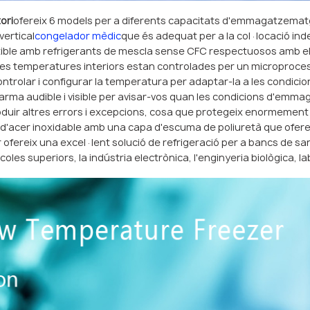
ori
ofereix 6 models per a diferents capacitats d'emmagatzemat
ertical
congelador mèdic
que és adequat per a la col·locació in
ble amb refrigerants de mescla sense CFC respectuosos amb el 
ó. Les temperatures interiors estan controlades per un microproc
t controlar i configurar la temperatura per adaptar-la a les con
larma audible i visible per avisar-vos quan les condicions d'em
roduir altres errors i excepcions, cosa que protegeix enormemen
a d'acer inoxidable amb una capa d'escuma de poliuretà que ofere
fereix una excel·lent solució de refrigeració per a bancs de san
coles superiors, la indústria electrònica, l'enginyeria biològica, la