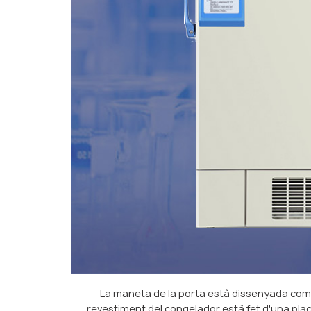
La maneta de la porta està dissenyada com un 
revestiment del congelador està fet d'una plac