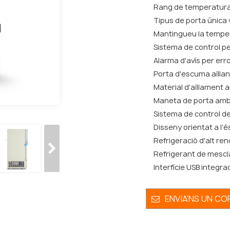
Rang de temperatura
Tipus de porta única v
Mantingueu la tempe
Sistema de control pe
Alarma d'avís per erro
Porta d'escuma aïlla
Material d'aïllament al
Maneta de porta amb
Sistema de control de
Disseny orientat a l'
Refrigeració d'alt re
Refrigerant de mescla
Interfície USB integr
ENVIA'NS UN C