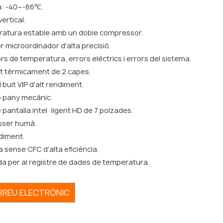
: -40~-86℃.
ertical.
ratura estable amb un doble compressor.
r microordinador d'alta precisió.
rs de temperatura, errors elèctrics i errors del sistema.
nt tèrmicament de 2 capes.
 buit VIP d'alt rendiment.
 pany mecànic.
 pantalla intel·ligent HD de 7 polzades.
ésser humà.
ndiment.
 sense CFC d'alta eficiència.
ada per al registre de dades de temperatura.
ORREU ELECTRÒNIC