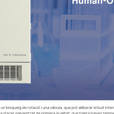
bloqueig de rotació i una vàlvula, que pot alliberar el buit intern
a d'acer galvanitzat de primera qualitat, que tolera baixes tempe