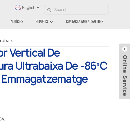
English
Notícies
Suports
Contacta Amb Nosaltres
rabaix
r Vertical De
ra Ultrabaixa De -86ºC
 Emmagatzematge
SA.