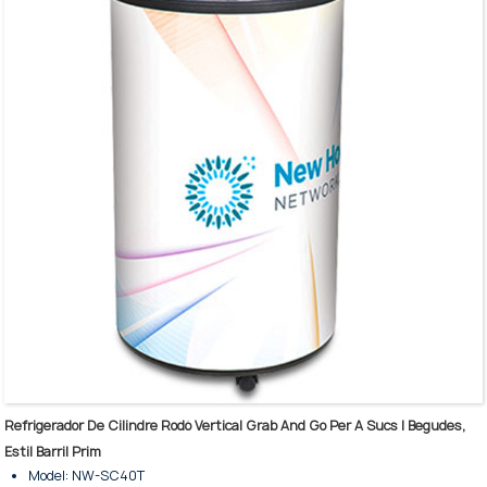
La mida petita permet ubicar-se a qualsevol lloc
L'exterior es pot enganxar amb el vostre logotip i patrons
Es pot utilitzar com a regal per ajudar a promocionar la imatge de la
vostra marca
La tapa de vidre té un excel·lent aïllament tèrmic
Cistella extraïble per facilitar la neteja i el reemplaçament
Ve amb 4 rodes per facilitar el moviment
Refrigerador De Cilindre Rodó Vertical Grab And Go Per A Sucs I Begudes,
Estil Barril Prim
Model: NW-SC40T