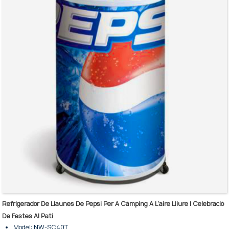
Es manté fred sense electricitat durant diverses hores.
La seva mida petita permet ubicar-lo a qualsevol lloc.
L'exterior es pot enganxar amb el vostre logotip i patrons.
Es pot utilitzar com a regal per ajudar a promocionar la imatge de la
vostra marca.
La tapa de vidre té un excel·lent aïllament tèrmic.
Cistella extraïble per facilitar la neteja i el reemplaçament.
Ve amb 4 rodes per facilitar el moviment.
Refrigerador De Llaunes De Pepsi Per A Càmping A L'aire Lliure I Celebració
De Festes Al Pati
Model: NW-SC40T