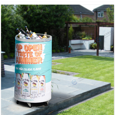
El disseny en forma de llauna té un aspecte impressionant i
artístic.
Servir begudes a barbacoes, carnavals o altres esdeveniments
Temperatura controlable entre 2 °C i 10 °C.
Es manté fred sense electricitat durant diverses hores.
La seva mida petita permet ubicar-lo a qualsevol lloc.
L'exterior es pot enganxar amb el vostre logotip i patrons.
Es pot utilitzar com a regal per ajudar a promocionar la imatge de la
vostra marca.
La tapa de vidre té un excel·lent aïllament tèrmic.
Cistella extraïble per facilitar la neteja i el reemplaçament.
Ve amb 4 rodes per facilitar el moviment.