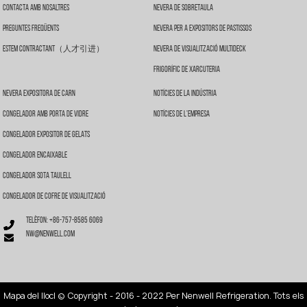
Contacta Amb Nosaltres
Nevera De Sobretaula
Preguntes Freqüents
Nevera Per A Expositors De Pastissos
Estem Contractant（人才引进）
Nevera De Visualització Multideck
Frigorífic De Xarcuteria
Nevera Expositora De Carn
Notícies De La Indústria
Congelador Amb Porta De Vidre
Notícies De L'empresa
Congelador Expositor De Gelats
Congelador Encaixable
Congelador Sota Taulell
Congelador De Cofre De Visualització
Telèfon: +86-757-8585 6069
nw@nenwell.com
Mapa del lloc
| © Copyright - 2016 - 2022 Per Nenwell Refrigeration. Tots els