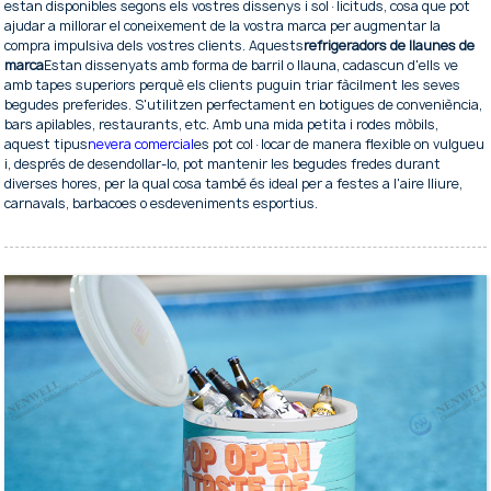
estan disponibles segons els vostres dissenys i sol·licituds, cosa que pot
ajudar a millorar el coneixement de la vostra marca per augmentar la
compra impulsiva dels vostres clients. Aquests
refrigeradors de llaunes de
marca
Estan dissenyats amb forma de barril o llauna, cadascun d'ells ve
amb tapes superiors perquè els clients puguin triar fàcilment les seves
begudes preferides. S'utilitzen perfectament en botigues de conveniència,
bars apilables, restaurants, etc. Amb una mida petita i rodes mòbils,
aquest tipus
nevera comercial
es pot col·locar de manera flexible on vulgueu
i, després de desendollar-lo, pot mantenir les begudes fredes durant
diverses hores, per la qual cosa també és ideal per a festes a l'aire lliure,
carnavals, barbacoes o esdeveniments esportius.