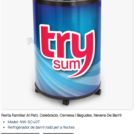
L'exterior es pot enganxar amb el vostre logotip i patrons.
Es pot utilitzar com a regal per ajudar a promocionar la imatge de la
vostra marca.
La tapa superior d'escuma té un excel·lent aïllament tèrmic.
Cistella extraïble per facilitar la neteja i el reemplaçament.
Ve amb 4 rodes per facilitar el moviment.
Festa Familiar Al Pati, Celebració, Cervesa I Begudes, Nevera De Barril
Model: NW-SC40T
Refrigerador de barril rodó per a festes
Dimensió de Φ442 * 745 mm