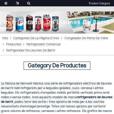
Refrigerador De Llaunes De Barril
Inici
Categories De La Pàgina D'inici
Congelador De Porta De Vidre
Productes
Refrigerador Comercial
Refrigerador De Llaunes De Barril
Gategory De Productes
La fàbrica de Nenwell fabrica una sèrie de refrigeradors elèctrics de llaunes
de barril rodó refrigerats per a begudes gelades, sucs, cervesa i altres
begudes. Els refrigeradors d'ampolles mòbils portàtils verticals prims amb
rodes o sense rodes. Amb aquests models de marca
refrigeradors de llaunes
de barril
, podeu tenir dos estils i tres opcions de mida per a les vostres
necessitats d'emmagatzematge. Totes són bones opcions per contenir
grans volums de refrescos, cerveses i altres refrescos. Els gràfics de marca