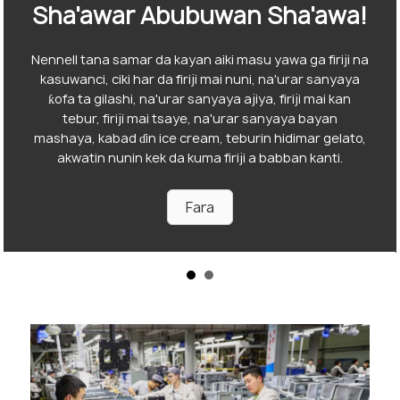
Sha'awar Abubuwan Sha'awa!
Nennell tana samar da kayan aiki masu yawa ga firiji na
kasuwanci, ciki har da firiji mai nuni, na'urar sanyaya
ƙofa ta gilashi, na'urar sanyaya ajiya, firiji mai kan
tebur, firiji mai tsaye, na'urar sanyaya bayan
mashaya, kabad ɗin ice cream, teburin hidimar gelato,
akwatin nunin kek da kuma firiji a babban kanti.
Fara