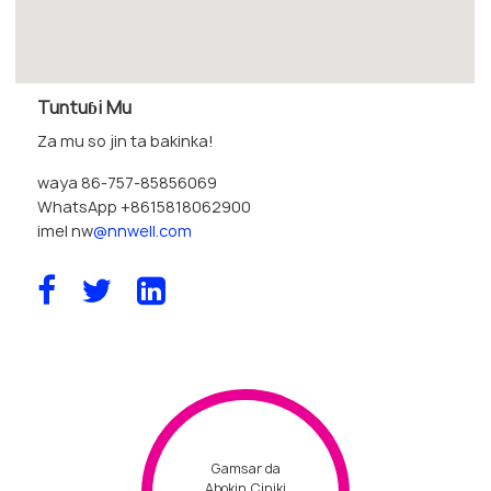
Tuntuɓi Mu
Za mu so jin ta bakinka!
waya 86-757-85856069
WhatsApp +8615818062900
imel nw
@nnwell.com
Gamsar da
Abokin Ciniki