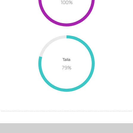
100
%
Talla
79
%