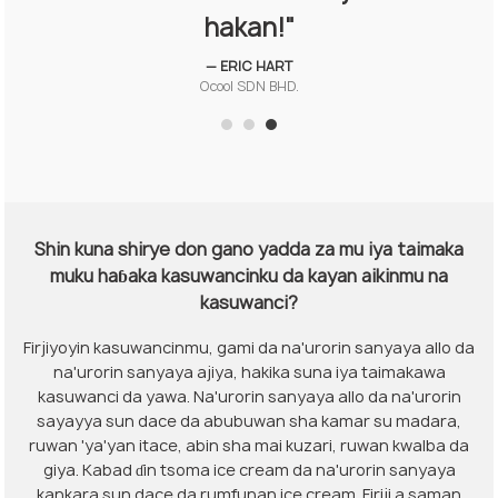
hakan!"
— ERIC HART
Ocool SDN BHD.
Shin kuna shirye don gano yadda za mu iya taimaka
muku haɓaka kasuwancinku da kayan aikinmu na
kasuwanci?
Firjiyoyin kasuwancinmu, gami da na'urorin sanyaya allo da
na'urorin sanyaya ajiya, hakika suna iya taimakawa
kasuwanci da yawa. Na'urorin sanyaya allo da na'urorin
sayayya sun dace da abubuwan sha kamar su madara,
ruwan 'ya'yan itace, abin sha mai kuzari, ruwan kwalba da
giya. Kabad ɗin tsoma ice cream da na'urorin sanyaya
kankara sun dace da rumfunan ice cream. Firiji a saman