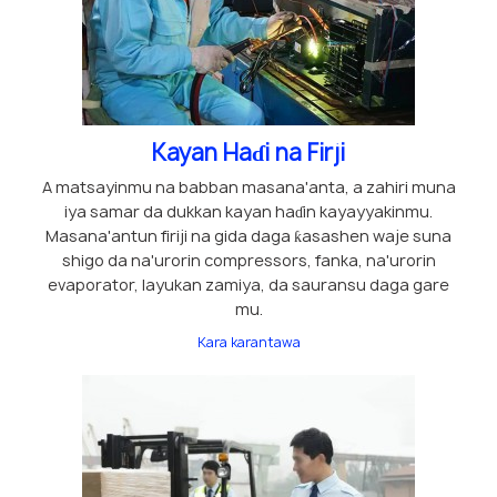
Kayan Haɗi na Firji
A matsayinmu na babban masana'anta, a zahiri muna
iya samar da dukkan kayan haɗin kayayyakinmu.
Masana'antun firiji na gida daga ƙasashen waje suna
shigo da na'urorin compressors, fanka, na'urorin
evaporator, layukan zamiya, da sauransu daga gare
mu.
Kara karantawa