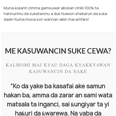
Muna ƙoƙarin cimma gamsuwar abokan ciniki 100% ta
hannunmu da zukatanmu a duk tsawon shekarun da suka
daɗe! Kuma muna son wannan aikin mai amfani!
ME KASUWANCIN SUKE CEWA?
KALMOMI MAI KYAU DAGA KYAKKYAWAN
KASUWANCIN DA NAKE
"Ko da yake ba kasafai ake samun
hakan ba, amma da zarar an sami wata
matsala ta inganci, sai ƙungiyar ta yi
haƙuri da ƙwarewa. Na yaba da