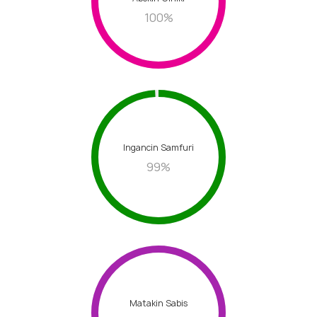
100
%
Ingancin Samfuri
99
%
Matakin Sabis