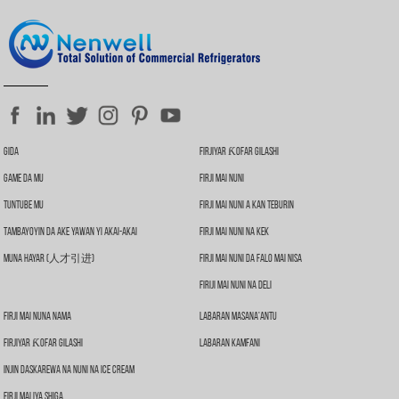
Gida
Firjiyar Ƙofar Gilashi
Game Da Mu
Firji Mai Nuni
Tuntube Mu
Firji Mai Nuni A Kan Teburin
Tambayoyin Da Ake Yawan Yi Akai-Akai
Firji Mai Nuni Na Kek
Muna Hayar (人才引进)
Firji Mai Nuni Da Falo Mai Nisa
Firiji Mai Nuni Na Deli
Firji Mai Nuna Nama
Labaran Masana'antu
Firjiyar Ƙofar Gilashi
Labaran Kamfani
Injin Daskarewa Na Nuni Na Ice Cream
Firji Mai Iya Shiga