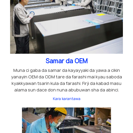
Samar da OEM
Muna ci gaba da samar da kayayyaki da yawa a cikin
yanayin OEM da ODM tare da farashi mai kyau saboda
kyakkyawan tsarin kula da farashi. Firji da kabad masu
alama sun dace don nuna abubuwan sha da abinci.
Kara karantawa