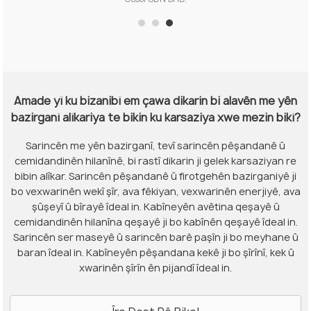
Amade yî ku bizanibî em çawa dikarin bi alavên me yên
bazirganî alîkariya te bikin ku karsaziya xwe mezin bikî?
Sarincên me yên bazirganî, tevî sarincên pêşandanê û
cemidandinên hilanînê, bi rastî dikarin ji gelek karsaziyan re
bibin alîkar. Sarincên pêşandanê û firotgehên bazirganiyê ji
bo vexwarinên wekî şîr, ava fêkiyan, vexwarinên enerjiyê, ava
şûşeyî û bîrayê îdeal in. Kabîneyên avêtina qeşayê û
cemidandinên hilanîna qeşayê ji bo kabînên qeşayê îdeal in.
Sarincên ser maseyê û sarincên barê paşîn ji bo meyhane û
baran îdeal in. Kabîneyên pêşandana kekê ji bo şîrînî, kek û
xwarinên şîrîn ên pijandî îdeal in.
Îro Dest Pê Bike!