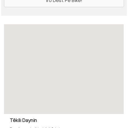
Têkilî Daynin
Em dixwazin ji te bibihîzin!