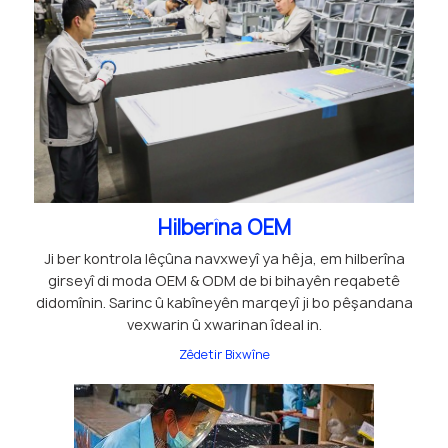
Hilberîna OEM
Ji ber kontrola lêçûna navxweyî ya hêja, em hilberîna
girseyî di moda OEM & ODM de bi bihayên reqabetê
didomînin. Sarinc û kabîneyên marqeyî ji bo pêşandana
vexwarin û xwarinan îdeal in.
Zêdetir Bixwîne