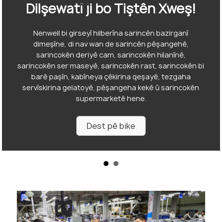
Dilşewatî ji bo Tiştên Xweş!
Nenwell bi girseyî hilberîna sarincên bazirganî
dimeşîne, di nav wan de sarincên pêşangehê,
sarincokên deriyê cam, sarincokên hilanînê,
sarincokên ser maseyê, sarincokên rast, sarincokên bi
barê paşîn, kabîneya çêkirina qeşayê, tezgaha
servîskirina gelatoyê, pêşangeha kekê û sarincokên
supermarketê hene.
Dest pê bike