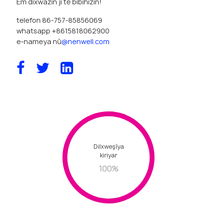
telefon 86-757-85856069
whatsapp +8615818062900
e-nameya nû
@nenwell.com
Dilxweşîya
kiriyar
100
%