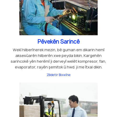
Pêvekên Sarincê
Wekî hilberînerek mezin, bê guman em dikarin hemî
aksesûarên hilberên xwe peyda bikin. Kargehên
sarincokê yên herêmî ji derveyî welêt kompresor, fan,
evaporator, rayên şemitok û hwd. ji me îtxal dikin.
Zêdetir Bixwîne