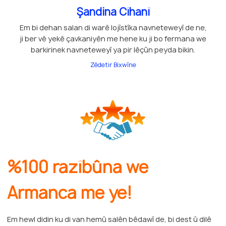
Şandina Cîhanî
Em bi dehan salan di warê lojîstîka navneteweyî de ne,
ji ber vê yekê çavkaniyên me hene ku ji bo fermana we
barkirinek navneteweyî ya pir lêçûn peyda bikin.
Zêdetir Bixwîne
%100 razîbûna we
Armanca me ye!
Em hewl didin ku di van hemû salên bêdawî de, bi dest û dilê