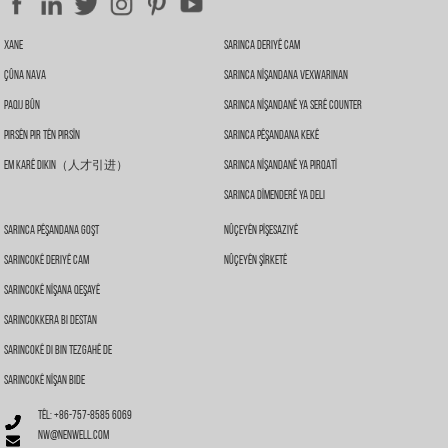
Xane
Sarinca Deriyê Cam
Çûna Nava
Sarinca Nîşandana Vexwarinan
Paqij Bûn
Sarinca Nîşandanê Ya Serê Counter
Pirsên Pir Tên Pirsîn
Sarinca Pêşandana Kekê
Em Karê Dikin（人才引进）
Sarinca Nîşandanê Ya Pirqatî
Sarinca Dîmenderê Ya Deli
Sarinca Pêşandana Goşt
Nûçeyên Pîşesaziyê
Sarincokê Deriyê Cam
Nûçeyên Şîrketê
Sarincokê Nîşana Qeşayê
Sarincokkera Bi Destan
Sarincokê Di Bin Tezgahê De
Sarincokê Nîşan Bide
Têl: +86-757-8585 6069
nw@nenwell.com