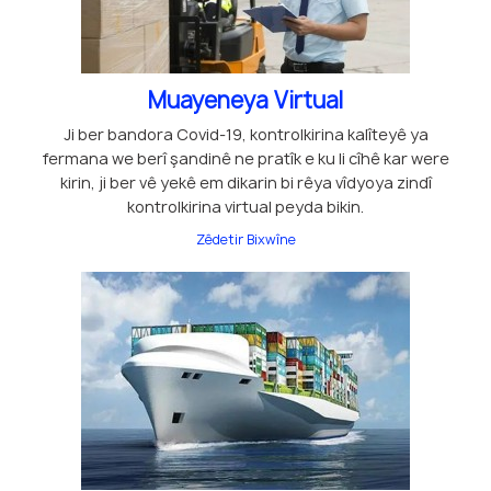
Muayeneya Virtual
Ji ber bandora Covid-19, kontrolkirina kalîteyê ya
fermana we berî şandinê ne pratîk e ku li cîhê kar were
kirin, ji ber vê yekê em dikarin bi rêya vîdyoya zindî
kontrolkirina virtual peyda bikin.
Zêdetir Bixwîne