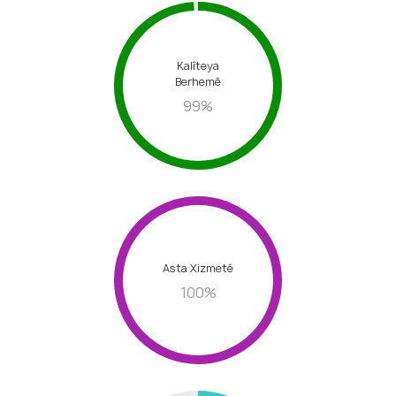
Kalîteya
Berhemê
99
%
Asta Xizmetê
100
%