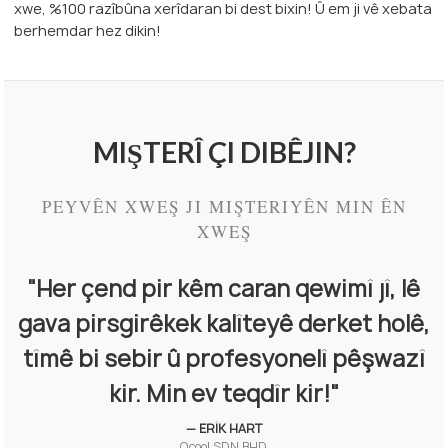
xwe, %100 razîbûna xerîdaran bi dest bixin! Û em ji vê xebata
berhemdar hez dikin!
MIŞTERÎ ÇI DIBÊJIN?
PEYVÊN XWEŞ JI MIŞTERIYÊN MIN ÊN
XWEŞ
"Her çend pir kêm caran qewimî jî, lê
"Nenwell tevahiya çerxa jiyana
gava pirsgirêkek kalîteyê derket holê,
hilberên xwe birêve dibe, ne tenê
tîmê bi sebir û profesyonelî pêşwazî
difiroşe."
kir. Min ev teqdîr kir!"
— KELLY MURRY
ACME Inc.
— ERÎK HART
Ocool SDN BHD.