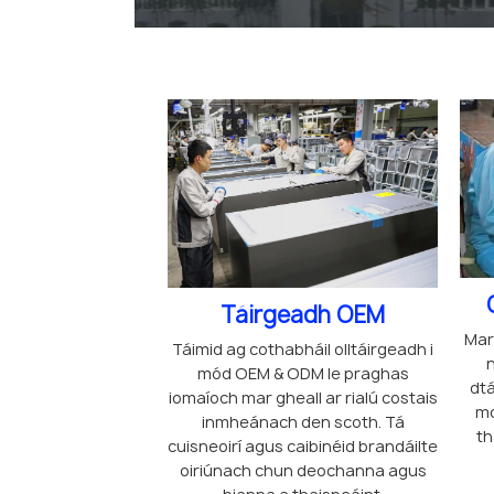
Táirgeadh OEM
Mar 
Táimid ag cothabháil olltáirgeadh i
n
mód OEM & ODM le praghas
dtá
iomaíoch mar gheall ar rialú costais
mo
inmheánach den scoth. Tá
th
cuisneoirí agus caibinéid brandáilte
oiriúnach chun deochanna agus