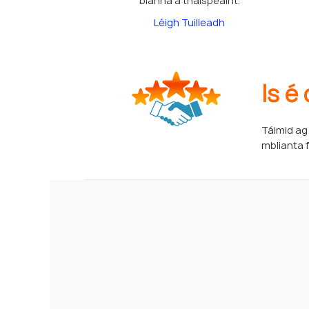
bianna a thaispeáint.
Léigh Tuilleadh
Is é
Táimid ag
mblianta f