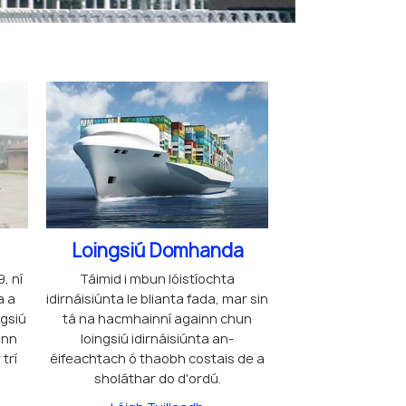
Loingsiú Domhanda
, ní
Táimid i mbun lóistíochta
a a
idirnáisiúnta le blianta fada, mar sin
gsiú
tá na hacmhainní againn chun
linn
loingsiú idirnáisiúnta an-
 trí
éifeachtach ó thaobh costais de a
sholáthar do d'ordú.