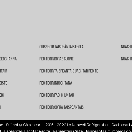
Cuisneoir Taispeántais Feola
Nuacht
s Deochanna
Reoiteoir Doras Gloine
Nuacht
ntair
Reoiteoir Taispeántais Uachtar Reoite
Císte
Reoiteoir Inrochtana
eic
Reoiteoir Faoi Chuntar
i
Reoiteoir Cófra Taispeántais
 an tSuímh
| © Cóipcheart - 2016 - 2022 Le Nenwell Refrigeration. Gach ceart 
|
Taispeántas Uachtar Reoite
Taispeántas Císte
|
Taispeántas Ollmhargaidh