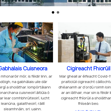
Gabhálais Cuisneora
Cigireacht Fhíorúil
mhonaróir mór, is féidir linn, ar
Mar gheall ar éifeacht Covid-19
dóigh, na gabhálais uile dár
praiticiúil cigireacht cáilíocht
irgí a sholáthar. Iompórtálann
dhéanamh ar d’ordú roimh loin
narchana cuisneoirí áitiúla ó
ar an láthair, mar sin is féidir 
ar lear comhbhrúiteoirí, lucht
cigireacht fhíorúil a sholáthar
leanúna, galaitheoirí, ráillí
fhíseán beo.
sleamhnáin, srl. uainn.