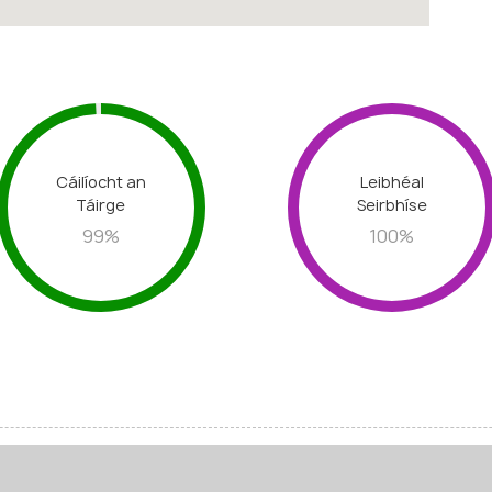
Cáilíocht an
Leibhéal
Táirge
Seirbhíse
99
%
100
%