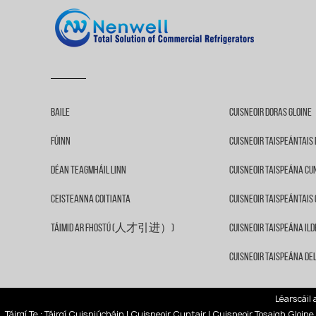
Baile
Cuisneoir Doras Gloine
Fúinn
Cuisneoir Taispeántai
Déan Teagmháil Linn
Cuisneoir Taispeána Cu
Ceisteanna Coitianta
Cuisneoir Taispeántais 
Táimid Ar Fhostú (人才引进）)
Cuisneoir Taispeána Ild
Cuisneoir Taispeána Del
Léarscáil
Táirgí Te
:
Táirgí Cuisniúcháin
|
Cuisneoir Cuntair
|
Cuisneoir Tosaigh Gloine