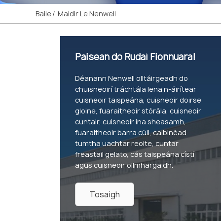
Baile
Maidir Le Nenwell
Paisean do Rudaí Fionnuara!
Déanann Nenwell olltáirgeadh do
chuisneoirí tráchtála lena n-áirítear
cuisneoir taispeána, cuisneoir doirse
gloine, fuaraitheoir stórála, cuisneoir
cuntair, cuisneoir ina sheasamh,
fuaraitheoir barra cúil, caibinéad
tumtha uachtar reoite, cuntar
freastail gelato, cás taispeána cístí
agus cuisneoir ollmhargaidh.
Tosaigh