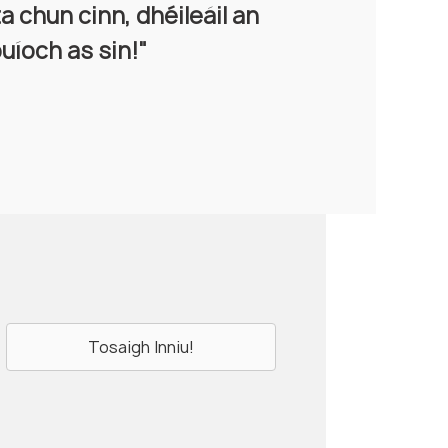
a chun cinn, dhéileáil an
amháin díol."
uíoch as sin!"
Tosaigh Inniu!