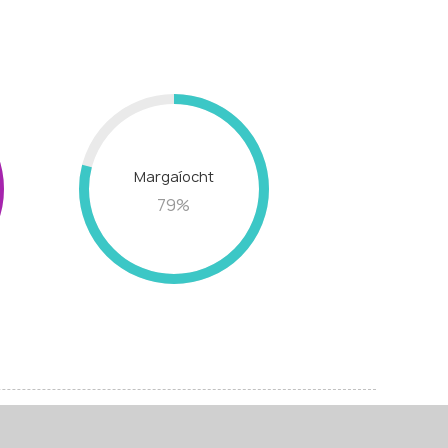
Margaíocht
79
%