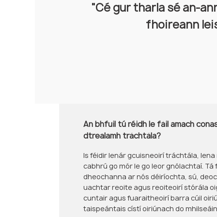
"Cé gur tharla sé an-ann
"Tá Nenwell 
fhoireann lei
An bhfuil tú réidh le fáil amach conas
dtrealamh tráchtála?
Is féidir lenár gcuisneoirí tráchtála, len
cabhrú go mór le go leor gnólachtaí. Tá
dheochanna ar nós déiríochta, sú, deoch
uachtar reoite agus reoiteoirí stórála o
cuntair agus fuaraitheoirí barra cúil oir
taispeántais cístí oiriúnach do mhilseáin