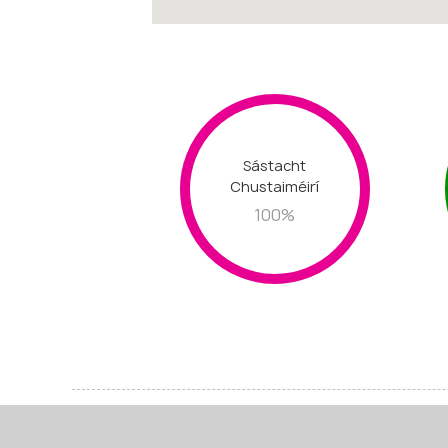
Sástacht
Chustaiméirí
100
%