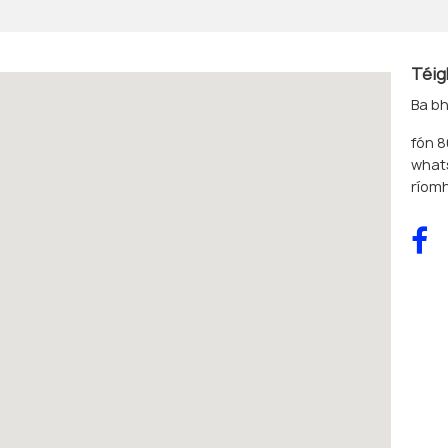
Téig
Ba bh
fón 
what
ríom