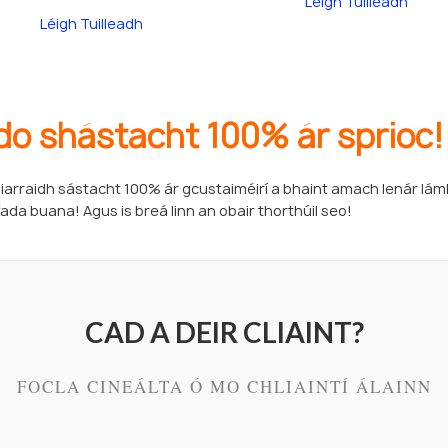
Léigh Tuilleadh
Léigh Tuilleadh
 do shástacht 100% ár sprioc!
 iarraidh sástacht 100% ár gcustaiméirí a bhaint amach lenár lám
ada buana! Agus is breá linn an obair thorthúil seo!
CAD A DEIR CLIAINT?
FOCLA CINEÁLTA Ó MO CHLIAINTÍ ÁLAINN