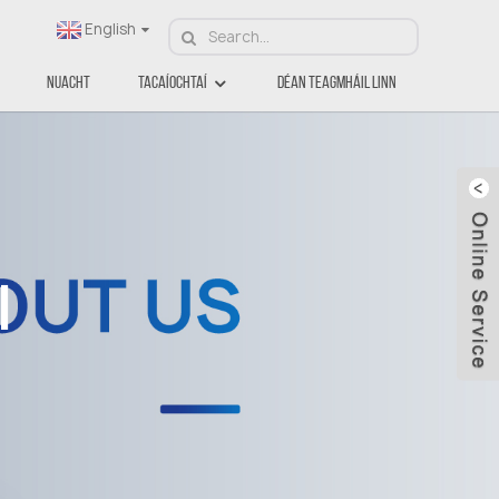
English
Nuacht
Tacaíochtaí
Déan Teagmháil Linn
l