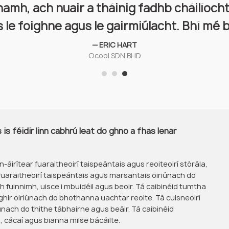
amh, ach nuair a tháinig fadhb cháilíocht
ag láimhseáil saolré iomlán a tháirgí, ní h
s le foighne agus le gairmiúlacht. Bhí mé b
— KELLY MURRY
ACME Teo.
— ERIC HART
Ocool SDN BHD
 is féidir linn cabhrú leat do ghnó a fhás lenár
a n-áirítear fuaraitheoirí taispeántais agus reoiteoirí stórála,
 fuaraitheoirí taispeántais agus marsantais oiriúnach do
 fuinnimh, uisce i mbuidéil agus beoir. Tá caibinéid tumtha
ighir oiriúnach do bhothanna uachtar reoite. Tá cuisneoirí
iúnach do thithe tábhairne agus beáir. Tá caibinéid
, cácaí agus bianna milse bácáilte.