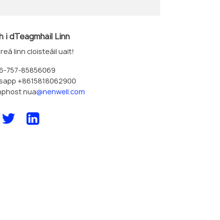
h i dTeagmháil Linn
reá linn cloisteáil uait!
86-757-85856069
sapp +8615818062900
hphost nua
@nenwell.com