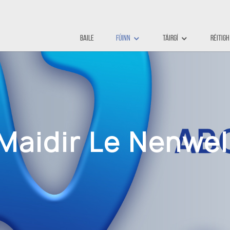
Baile
Fúinn
Táirgí
Réitigh
Maidir Le Nenwel