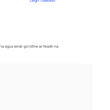
Léigh Tuilleadh
ha agus lenár gcroíthe ar feadh na