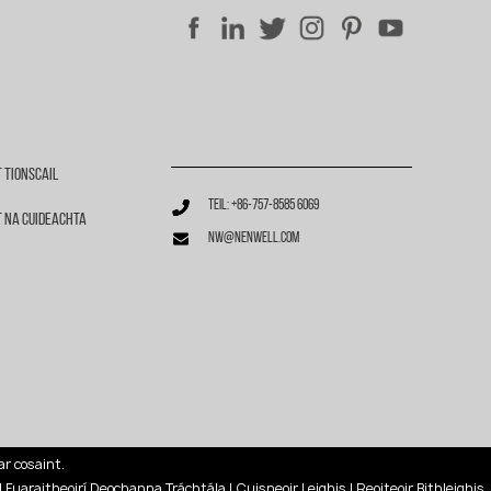
 Tionscail
Teil: +86-757-8585 6069
 Na Cuideachta
nw@nenwell.com
ar cosaint.
|
Fuaraitheoirí Deochanna Tráchtála
|
Cuisneoir Leighis
|
Reoiteoir Bithleighis