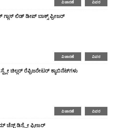
ವಿಚಾರಣೆ
ವಿವರ
 ಗ್ಲಾಸ್ ಲಿಡ್ ಡೀಪ್ ಬಾಕ್ಸ್ ಫ್ರೀಜರ್
‌ನಿಂದ ಮುಗಿಸಲಾಗಿದೆ.
ಂಭಾಗದ ಸ್ಲೈಡಿಂಗ್ ಬಾಗಿಲು.
ನೆರವಿನ ಕಂಡೆನ್ಸರ್.
ವಿಚಾರಣೆ
ವಿವರ
ಿಕೊಳ್ಳುತ್ತದೆ.
) ನೊಂದಿಗೆ ಹೊಂದಿಕೊಳ್ಳುತ್ತದೆ.
್ಲೇ ಚಿಲ್ಲರ್ ರೆಫ್ರಿಜರೇಟರ್ ಕ್ಯಾಬಿನೆಟ್‌ಗಳು
ವಿಚಾರಣೆ
ವಿವರ
 ಚೆಸ್ಟ್ ಡಿಸ್ಪ್ಲೇ ಫ್ರೀಜರ್
ಲಸ.