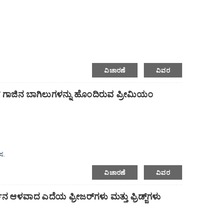
ವಿಚಾರಣೆ
ವಿವರ
ಕ್ಕಾಗಿ.
ಿಂಗ್ ಗಾಜಿನ ಬಾಗಿಲುಗಳನ್ನು ಹೊಂದಿರುವ ಪ್ರೀಮಿಯಂ
ಧಿ.
ಲೆಸ್ ಸ್ಟೀಲ್.
ಸ.
ವಿಚಾರಣೆ
ವಿವರ
ತ್ತದೆ.
ಶನ ಆಳವಾದ ಎದೆಯ ಫ್ರೀಜರ್‌ಗಳು ಮತ್ತು ಫ್ರಿಡ್ಜ್‌ಗಳು