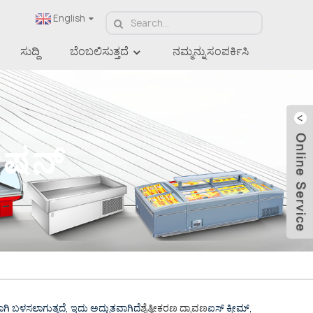
English
ಸುದ್ದಿ
ಬೆಂಬಲಿಸುತ್ತದೆ
ನಮ್ಮನ್ನು ಸಂಪರ್ಕಿಸಿ
ೇಷನ್
ಗಿ ಬಳಸಲಾಗುತ್ತದೆ, ಇದು ಅದ್ಭುತವಾಗಿದೆ
ಶೈತ್ಯೀಕರಣ ದ್ರಾವಣ
ಐಸ್ ಕ್ರೀಮ್,