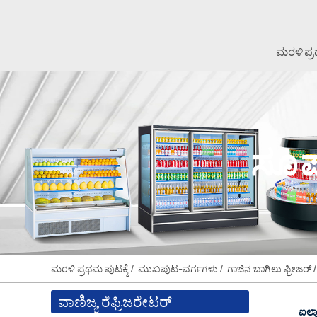
ಮರಳಿ ಪ್ರ
ಸೂಪ
ಮರಳಿ ಪ್ರಥಮ ಪುಟಕ್ಕೆ
ಮುಖಪುಟ-ವರ್ಗಗಳು
ಗಾಜಿನ ಬಾಗಿಲು ಫ್ರೀಜರ್
ವಾಣಿಜ್ಯ ರೆಫ್ರಿಜರೇಟರ್
ಐಲ್ಯ