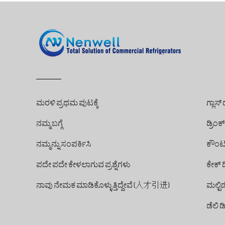
ಮರಳಿ ಪ್ರಥಮ ಪುಟಕ್ಕೆ
ಗ್ಲಾಸ್
ನಮ್ಮ ಬಗ್ಗೆ
ಡ್ರಿಂಕ್ 
ನಮ್ಮನ್ನು ಸಂಪರ್ಕಿಸಿ
ಕೌಂಟರ್
ಪದೇ ಪದೇ ಕೇಳಲಾಗುವ ಪ್ರಶ್ನೆಗಳು
ಕೇಕ್ ಡಿಸ
ನಾವು ನೇಮಕ ಮಾಡಿಕೊಳ್ಳುತ್ತಿದ್ದೇವೆ (人才引进)
ಮಲ್ಟಿಡೆ
ಡೆಲಿ ಡಿಸ