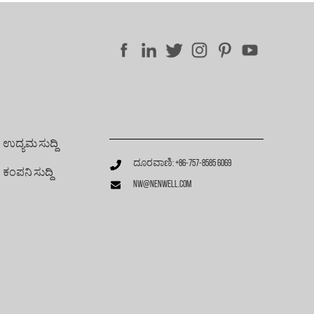
ಉದ್ಯಮ ಸುದ್ದಿ
ದೂರವಾಣಿ: +86-757-8585 6069
ಕಂಪನಿ ಸುದ್ದಿ
nw@nenwell.com