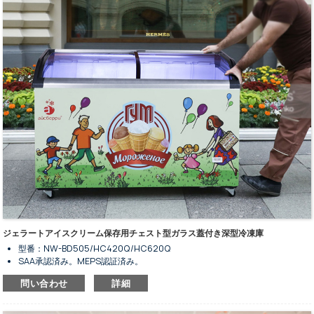
銅管式蒸発器およびファンアシスト式凝縮器。
ジェラートアイスクリーム保存用チェスト型ガラス蓋付き深型冷凍庫
型番：NW-BD505/HC420Q/HC620Q
SAA承認済み。MEPS認証済み。
冷凍食品の保存用。
問い合わせ
詳細
温度範囲：≤-18℃。
静止冷却システムと手動霜取り機能。
フラットトップのソリッドフォーム製ドアデザイン。