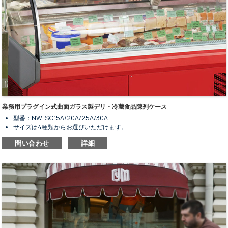
業務用プラグイン式曲面ガラス製デリ・冷蔵食品陳列ケース
型番：NW-SG15A/20A/25A/30A
サイズは4種類からお選びいただけます。
デリの保管・陳列用。
問い合わせ
詳細
内蔵型凝縮ユニット。
換気式冷却システム。
全自動霜取り式。
赤色やその他の色はオプションです。
曲線デザインの強化ガラス。
スイッチ付きLED室内照明。
予備収納キャビネットはオプションです。
外装・内装ともにステンレス鋼仕上げ。
スマートコントローラーとデジタルディスプレイ画面。
掃除が簡単な交換式背面スライドドア。