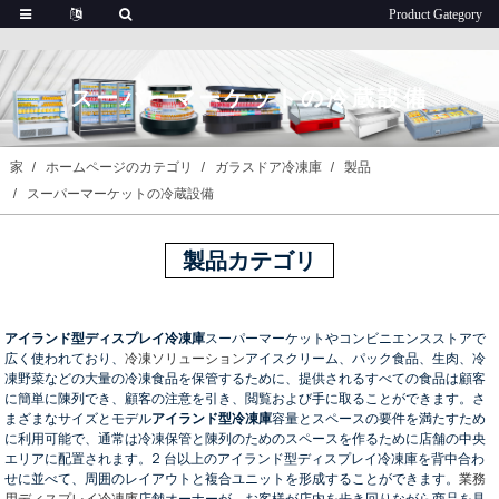
スーパーマーケットの冷蔵設備
家
ホームページのカテゴリ
ガラスドア冷凍庫
製品
スーパーマーケットの冷蔵設備
製品カテゴリ
アイランド型ディスプレイ冷凍庫
スーパーマーケットやコンビニエンスストアで
広く使われており、
冷凍ソリューション
アイスクリーム、パック食品、生肉、冷
凍野菜などの大量の冷凍食品を保管するために、提供されるすべての食品は顧客
に簡単に陳列でき、顧客の注意を引き、閲覧および手に取ることができます。さ
まざまなサイズとモデル
アイランド型冷凍庫
容量とスペースの要件を満たすため
に利用可能で、通常は冷凍保管と陳列のためのスペースを作るために店舗の中央
エリアに配置されます。2 台以上のアイランド型ディスプレイ冷凍庫を背中合わ
せに並べて、周囲のレイアウトと複合ユニットを形成することができます。
業務
用ディスプレイ冷凍庫
店舗オーナーが、お客様が店内を歩き回りながら商品を見