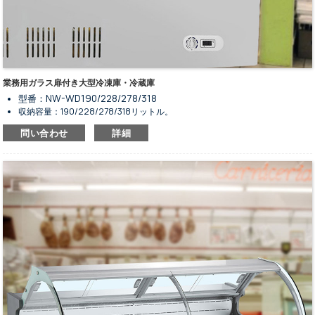
業務用ガラス扉付き大型冷凍庫・冷蔵庫
型番：NW-WD190/228/278/318
収納容量：190/228/278/318リットル。
サイズは4種類からお選びいただけます。
問い合わせ
詳細
食品を冷凍保存したり、陳列したりするために使用します。
気温範囲は-18℃～-22℃。
静止冷却システムと手動霜取り機能。
フラットトップのスライド式ガラスドアのデザイン。
鍵付きのドア。
R134a/R600a冷媒に対応しています。
デジタル制御システムおよび表示画面。
凝縮器内蔵型。
コンプレッサーファン付き。
高性能かつ省エネルギー。
標準の白色は素晴らしい。
下部に車輪が付いているので、動きがスムーズです。