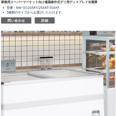
業務用スーパーマーケット向け遠隔操作式デリ用ディスプレイ冷蔵庫
型番：NW-SG20AKF/25AKF/30AKF
3種類のサイズからお選びいただけます。
デリ商品の冷蔵・陳列用。
問い合わせ
詳細
遠隔設置型凝縮ユニット。
換気式冷却システム。
全自動霜取り式。
赤色やその他の色はオプションです。
曲線デザインの強化ガラス。
油圧式バッファーを使用した玄関ドアの作業。
スイッチ付きLED室内照明。
予備収納キャビネットはオプションです。
外装・内装ともにステンレス鋼仕上げ。
スマートコントローラーとデジタルディスプレイ画面。
掃除が簡単な交換式背面スライドドア。
銅管式蒸発器およびファンアシスト式凝縮器。