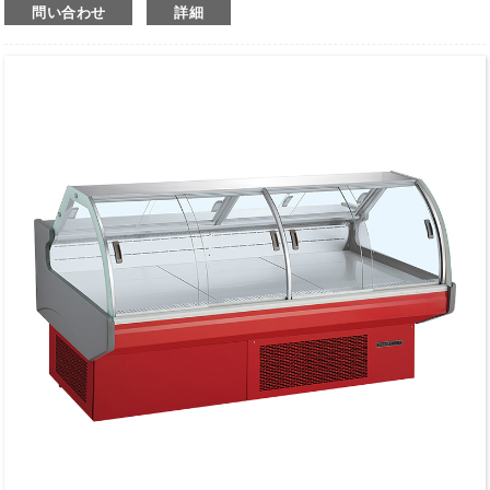
問い合わせ
詳細
上部が湾曲したスライド式ガラスドアのデザイン。
食品を冷凍保存したり、陳列したりするために使用します。
気温範囲は-18℃～-22℃。
静止冷却システムと手動霜取り機能。
R134a/R600a冷媒に対応しています。
機械式制御システム。
デジタル表示画面はオプションです。
凝縮器内蔵型。
コンプレッサーファン付き。
ライトボックスはオプションです。
高性能かつ省エネルギー。
標準の白色は素晴らしい。
下部に車輪が付いているので、動きがスムーズです。