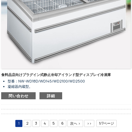
食料品店向けプラグイン式静止冷却アイランド型ディスプレイ冷凍庫
型番：NW-WD18D/WD145/WD2100/WD2500
凝縮器内蔵型。
静的直接冷却システムと自動霜取り機能。
問い合わせ
詳細
スーパーマーケット向け複合デザイン。
冷凍食品の保存および陳列用。
気温範囲は-18℃～-22℃。
断熱強化ガラス。
環境に優しい冷媒R290に対応しています。
1
2
3
4
5
6
次へ >
>>
1/7ページ
可変周波数コンプレッサーはオプションです。
LED照明で照らされています。