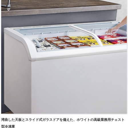
デジタル制御システムと表示画面。
様々なサイズをご用意しております。
内部に高さ調節可能な棚が6段あります。
高性能かつ長寿命。
高級ステンレス鋼に、上質な仕上げを施しました。
白をはじめとする様々な色をご用意しております。
低騒音・低エネルギー消費コンプレッサー。
銅管式蒸発器。
底面に車輪が付いているので、設置場所を選ばずに済みます。
広告バナー用上部ランプボックス。
湾曲した天板とスライド式ガラスドアを備えた、ホワイトの高級業務用チェスト
型冷凍庫