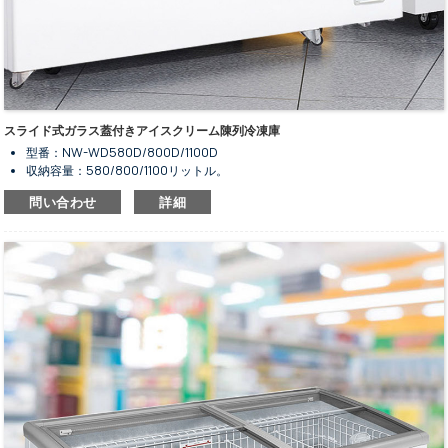
スライド式ガラス蓋付きアイスクリーム陳列冷凍庫
型番：NW-WD580D/800D/1100D
収納容量：580/800/1100リットル。
サイズは3種類からお選びいただけます。
問い合わせ
詳細
食品を冷凍保存したり、陳列したりするために使用します。
気温範囲は-18℃～-22℃。
静止冷却システムと手動霜取り機能。
フラットトップのスライド式ガラスドアのデザイン。
鍵付きのドア。
R134a/R600a冷媒に対応しています。
デジタル制御システムおよび表示画面。
凝縮器内蔵型。
コンプレッサーファン付き。
高性能かつ省エネルギー。
標準の白色は素晴らしい。
下部に車輪が付いているので、動きがスムーズです。