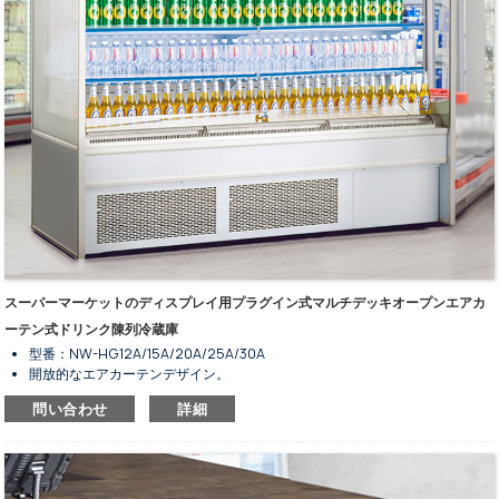
スーパーマーケットのディスプレイ用プラグイン式マルチデッキオープンエアカ
ーテン式ドリンク陳列冷蔵庫
型番：NW-HG12A/15A/20A/25A/30A
開放的なエアカーテンデザイン。
断熱材入りの側面ガラス。
問い合わせ
詳細
内蔵型凝縮ユニット。
ファン冷却システム搭載。
大容量ストレージ。
スーパーマーケットにおける飲料の保管および陳列用。
R404a冷媒に対応しています。