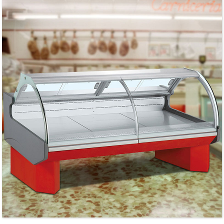
R600a冷媒に対応（NW-BD505）。
R290冷媒に対応（NW-HC420Q/NW-HC620Q）。
凝縮器内蔵型。
コンプレッサーファン付き。
高性能かつ省エネルギー。
標準の白色は素晴らしい。
下部に車輪が付いているので、動きがスムーズです。