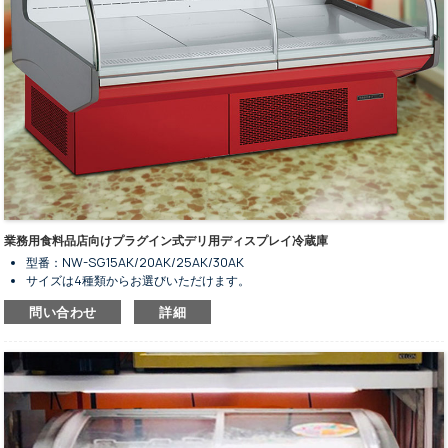
業務用食料品店向けプラグイン式デリ用ディスプレイ冷蔵庫
型番：NW-SG15AK/20AK/25AK/30AK
サイズは4種類からお選びいただけます。
デリの保管・陳列用。
問い合わせ
詳細
内蔵型凝縮ユニット。
換気式冷却システム。
全自動霜取り式。
赤色やその他の色はオプションです。
曲線デザインの強化ガラス。
油圧式バッファーを使用した玄関ドアの作業。
スイッチ付きLED室内照明。
予備収納キャビネットはオプションです。