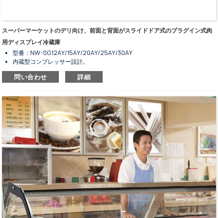
スーパーマーケットのデリ向け、前面と背面がスライドドア式のプラグイン式肉
用ディスプレイ冷蔵庫
型番：NW-SG12AY/15AY/20AY/25AY/30AY
内蔵型コンプレッサー設計。
省エネのための全自動霜取り方式。
問い合わせ
詳細
亜鉛メッキ仕上げの鋼板外装。
黒、グレー、白、緑、赤のカラーバリエーションがあります。
冷蔵保存および陳列用の肉製品。
5種類のサイズからお選びいただけます。
内装はステンレススチール仕上げで、LED照明が施されています。
側面のガラス部分は強化ガラスです。
予備収納キャビネットはオプションです。
スマートコントローラーとデジタルディスプレイ画面。
優れた断熱性を備えた透明なカーテン付き。
銅管式蒸発器およびファンアシスト式凝縮器。