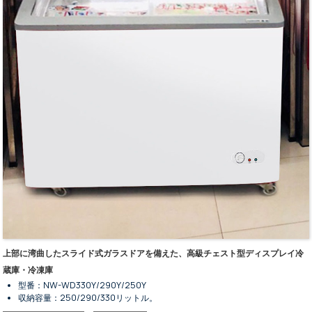
外装・内装ともにステンレス鋼仕上げ。
スマートコントローラーとデジタルディスプレイ画面。
掃除が簡単な交換式背面スライドドア。
銅管式蒸発器およびファンアシスト式凝縮器。
上部に湾曲したスライド式ガラスドアを備えた、高級チェスト型ディスプレイ冷
蔵庫・冷凍庫
型番：NW-WD330Y/290Y/250Y
収納容量：250/290/330リットル。
サイズは3種類からお選びいただけます。