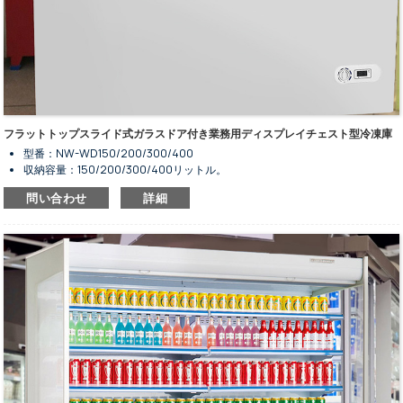
フラットトップスライド式ガラスドア付き業務用ディスプレイチェスト型冷凍庫
型番：NW-WD150/200/300/400
収納容量：150/200/300/400リットル。
サイズは4種類からお選びいただけます。
問い合わせ
詳細
食品を冷凍保存したり、陳列したりするために使用します。
気温範囲は-18℃～-22℃。
静止冷却システムと手動霜取り機能。
フラットトップのスライド式ガラスドアのデザイン。
鍵付きのドア。
R134a/R600a冷媒に対応しています。
デジタル制御システムおよび表示画面。
凝縮器内蔵型。
コンプレッサーファン付き。
高性能かつ省エネルギー。
標準の白色は素晴らしい。
下部に車輪が付いているので、動きがスムーズです。