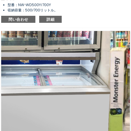
型番：NW-WD500Y/700Y
収納容量：500/700リットル。
サイズは2種類からお選びいただけます。
問い合わせ
詳細
上部が湾曲したスライド式ガラスドアのデザイン。
食品を冷凍保存したり、陳列したりするために使用します。
気温範囲は-18℃～-22℃。
静止冷却システムと手動霜取り機能。
R134a/R600a冷媒に対応しています。
デジタル制御システムおよび表示画面。
凝縮器内蔵型。
コンプレッサーファン付き。
ライトボックスはオプションです。
高性能かつ省エネルギー。
標準の白色は素晴らしい。
下部に車輪が付いているので、動きがスムーズです。