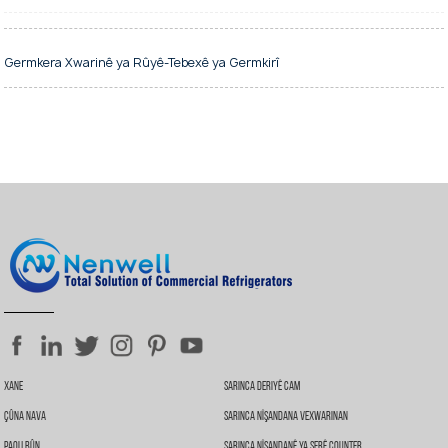
Cama nermkirî.
Bişkoka hêzê û bişkoka ronahiyê ya ji hev cuda.
Tanka avê.
Germkera Xwarinê ya Rûyê-Tebexê ya Germkirî
Xane
Sarinca Deriyê Cam
Çûna Nava
Sarinca Nîşandana Vexwarinan
Paqij Bûn
Sarinca Nîşandanê Ya Serê Counter