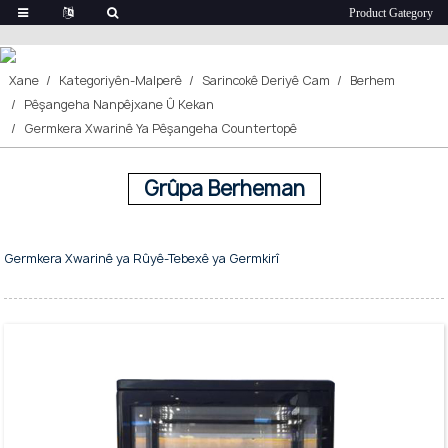
Germkera Xwarinê Ya Pêşangeha
Countertopê
Xane
Kategoriyên-Malperê
Sarincokê Deriyê Cam
Berhem
Pêşangeha Nanpêjxane Û Kekan
Germkera Xwarinê Ya Pêşangeha Countertopê
Grûpa Berheman
Germkera Xwarinê ya Rûyê-Tebexê ya Germkirî