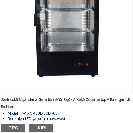
Sarincokê Nîşandana Germkirinê Ya Biçûk A Kekê Countertop A Bazirganî Ji
Bo Nan
Model: NW-XCR58L/68L/78L.
Ronahiya LED ya jorîn a navxweyî.
Kontrolker û dîmendera dîjîtal.
PIRS
HÛRÎ
Rafên kromê yên verastkirî.