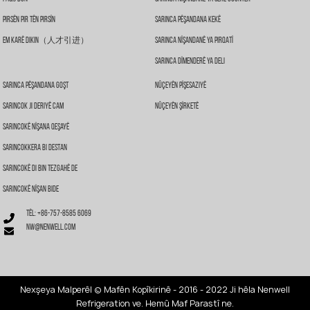
Pirsên Pir Tên Pirsîn
Sarinca Pêşandana Kekê
Em Karê Dikin（人才引进）
Sarinca Nîşandanê Ya Pirqatî
Sarinca Dîmenderê Ya Deli
Sarinca Pêşandana Goşt
Nûçeyên Pîşesaziyê
Sarincok Ji Deriyê Cam
Nûçeyên Şîrketê
Sarincokê Nîşana Qeşayê
Sarincokkera Bi Destan
Sarincokê Di Bin Tezgahê De
Sarincokê Nîşan Bide
Têl: +86-757-8585 6069
nw@nenwell.com
Nexşeya Malperê
| © Mafên Kopîkirinê - 2016 - 2022 Ji hêla Nenwell
Refrigeration ve. Hemû Maf Parastî ne.