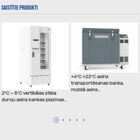
Saistītie Produkti
+4ºC +22ºC asins
transportēšanas banka,
mobilā asins...
2ºC ~ 6ºC vertikālas stikla
durvju asins bankas plazmas...