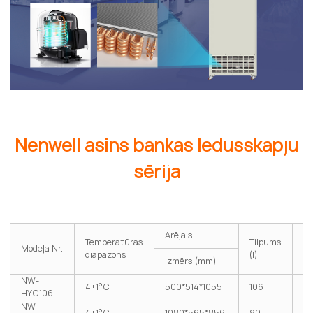
Nenwell asins bankas ledusskapju
sērija
Ie
Ārējais
Temperatūras
Tilpums
(4
Modeļa Nr.
diapazons
(l)
as
Izmērs (mm)
ma
NW-
4±1°C
500*514*1055
106
HYC106
NW-
4±1°C
1080*565*856
90