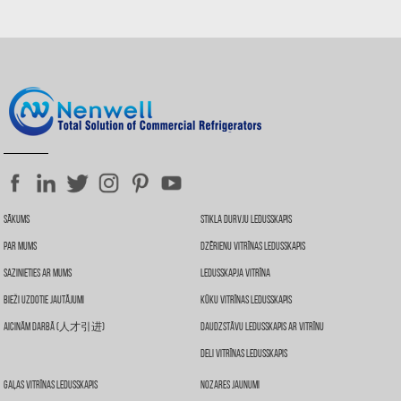
Sākums
Stikla Durvju Ledusskapis
Par Mums
Dzērienu Vitrīnas Ledusskapis
Sazinieties Ar Mums
Ledusskapja Vitrīna
Bieži Uzdotie Jautājumi
Kūku Vitrīnas Ledusskapis
Aicinām Darbā (人才引进)
Daudzstāvu Ledusskapis Ar Vitrīnu
Deli Vitrīnas Ledusskapis
Gaļas Vitrīnas Ledusskapis
Nozares Jaunumi