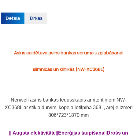
Detaļa
Birkas
Asins saldētava asins bankas seruma uzglabāšanai
slimnīcās un klīnikās (NW-XC368L)
Nenwell asins bankas ledusskapis ar ritentiņiem NW-
XC368L ar stikla durvīm, kopējā ietilpība 368 l, ārējie izmēri
806*723*1870 mm
||
Augsta efektivitāte
||
Enerģijas taupīšana
||
Drošs un