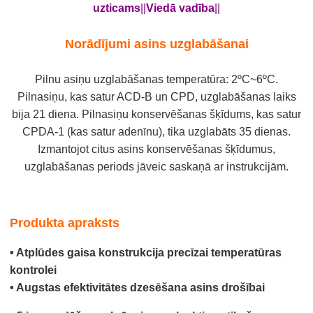
uzticams
||
Viedā vadība
||
Norādījumi asins uzglabāšanai
Pilnu asiņu uzglabāšanas temperatūra: 2ºC~6ºC.
Pilnasiņu, kas satur ACD-B un CPD, uzglabāšanas laiks
bija 21 diena. Pilnasiņu konservēšanas šķīdums, kas satur
CPDA-1 (kas satur adenīnu), tika uzglabāts 35 dienas.
Izmantojot citus asins konservēšanas šķīdumus,
uzglabāšanas periods jāveic saskaņā ar instrukcijām.
Produkta apraksts
• Atplūdes gaisa konstrukcija precīzai temperatūras
kontrolei
• Augstas efektivitātes dzesēšana asins drošībai