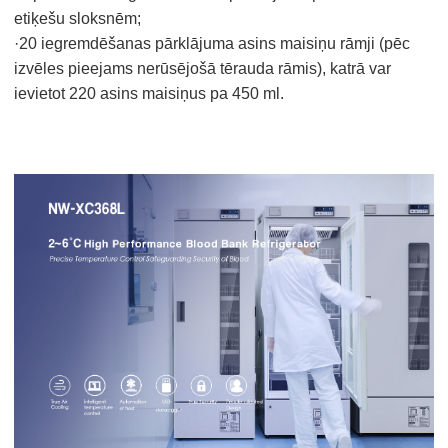
etiķešu sloksnēm;
·20 iegremdēšanas pārklājuma asins maisiņu rāmji (pēc
izvēles pieejams nerūsējošā tērauda rāmis), katrā var
ievietot 220 asins maisiņus pa 450 ml.