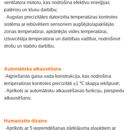
ventilatora motoru, kas nodrošina efektīvu enerģijas
patēriņu un klusu darbību;
· Augstas precizitātes datorizēta temperatūras kontroles
sistēma ar iebūvētiem sensoriem augšējās/apakšējās
zonas temperatūrai, apkārtējās vides temperatūrai,
iztvaicētāja temperatūrai un darbības vadībai, nodrošinot
drošu un stabilu darbību.
Automātiska atkausēšana
·Atgriešanās gaisa vada konstrukcija, kas nodrošina
temperatūras kontroles precizitāti ±1 ℃ skapja iekšpusē;
· Aprīkots ar automātisku atkausēšanas funkciju, piespiedu
atkausēšanu.
Humanizēts dizains
· Aprīkots ar 5 iegremdēšanas pārklājuma plauktiem ar