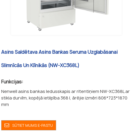
Asins Saldētava Asins Bankas Seruma Uzglabāšanai
Slimnīcās Un Klīnikās (NW-XC368L)
Funkcijas:
Nenwell asins bankas ledusskapis ar ritentiņiem NW-XC368L ar
stikla durvīm, kopējā ietilpība 368 l, ārējie izmēri 806*723*1870
mm
SŪTIET MUMS E-PASTU