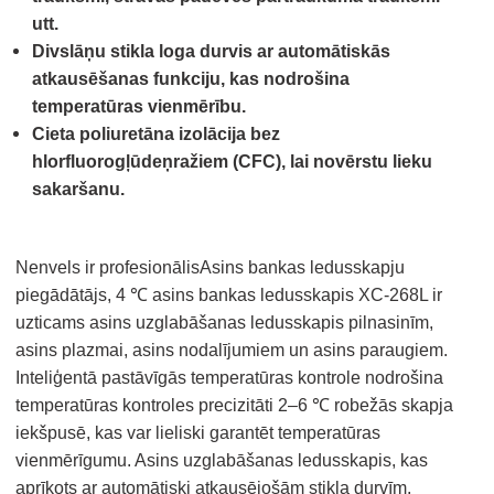
utt.
Divslāņu stikla loga durvis ar automātiskās
atkausēšanas funkciju, kas nodrošina
temperatūras vienmērību.
Cieta poliuretāna izolācija bez
hlorfluorogļūdeņražiem (CFC), lai novērstu lieku
sakaršanu.
Nenvels ir profesionālis
Asins bankas ledusskapju
piegādātājs, 4 ℃ asins bankas ledusskapis XC-268L ir
uzticams asins uzglabāšanas ledusskapis pilnasinīm,
asins plazmai, asins nodalījumiem un asins paraugiem.
Inteliģentā pastāvīgās temperatūras kontrole nodrošina
temperatūras kontroles precizitāti 2–6 ℃ robežās skapja
iekšpusē, kas var lieliski garantēt temperatūras
vienmērīgumu. Asins uzglabāšanas ledusskapis, kas
aprīkots ar automātiski atkausējošām stikla durvīm,