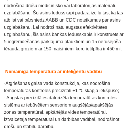
nodrošina drošu medicīnisko vai laboratorijas materiālu
uzglabāšanu. Šo asins ledusskapi padara izcilu tas, ka tas
atbilst vai pārsniedz AABB un CDC noteikumus par asins
uzglabāšanu. Lai nodrošinātu augstas efektivitātes
uzglabāšanu, šis asins bankas ledusskapis ir konstruēts ar
5 iegremdēšanas pārklājuma plauktiem un 15 nerūsējošā
tērauda groziem ar 150 maisiņiem, kuru ietilpība ir 450 ml.
Nemainīga temperatūra ar inteliģentu vadību
·Atgriešanās gaisa vada konstrukcija, kas nodrošina
temperatūras kontroles precizitāti ±1 ℃ skapja iekšpusē;
· Augstas precizitātes datorizēta temperatūras kontroles
sistēma ar iebūvētiem sensoriem augšējās/apakšējās
zonas temperatūrai, apkārtējās vides temperatūrai,
iztvaicētāja temperatūrai un darbības vadībai, nodrošinot
drošu un stabilu darbību.