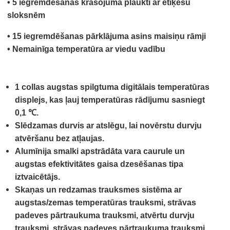
• 5 iegremdēšanas krāsojuma plaukti ar etiķešu
sloksnēm
• 15 iegremdēšanas pārklājuma asins maisiņu rāmji
• Nemainīga temperatūra ar viedu vadību
1 collas augstas spilgtuma digitālais temperatūras
displejs, kas ļauj temperatūras rādījumu sasniegt
0,1 ℃.
Slēdzamas durvis ar atslēgu, lai novērstu durvju
atvēršanu bez atļaujas.
Alumīnija smalki apstrādāta vara caurule un
augstas efektivitātes gaisa dzesēšanas tipa
iztvaicētājs.
Skaņas un redzamas trauksmes sistēma ar
augstas/zemas temperatūras trauksmi, strāvas
padeves pārtraukuma trauksmi, atvērtu durvju
trauksmi, strāvas padeves pārtraukuma trauksmi