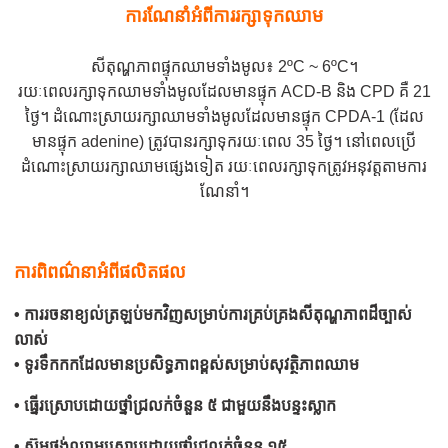
ការណែនាំអំពីការរក្សាទុកឈាម
សីតុណ្ហភាពផ្ទុកឈាមទាំងមូល៖ 2ºC ~ 6ºC។
រយៈពេលរក្សាទុកឈាមទាំងមូលដែលមានផ្ទុក ACD-B និង CPD គឺ 21
ថ្ងៃ។ ដំណោះស្រាយរក្សាឈាមទាំងមូលដែលមានផ្ទុក CPDA-1 (ដែល
មានផ្ទុក adenine) ត្រូវបានរក្សាទុករយៈពេល 35 ថ្ងៃ។ នៅពេលប្រើ
ដំណោះស្រាយរក្សាឈាមផ្សេងទៀត រយៈពេលរក្សាទុកត្រូវអនុវត្តតាមការ
ណែនាំ។
ការពិពណ៌នាអំពីផលិតផល
• ការរចនាខ្យល់ត្រឡប់មកវិញសម្រាប់ការគ្រប់គ្រងសីតុណ្ហភាពដ៏ច្បាស់
លាស់
• ទូរទឹកកកដែលមានប្រសិទ្ធភាពខ្ពស់សម្រាប់សុវត្ថិភាពឈាម
• ធ្នើរស្រោបដោយថ្នាំជ្រលក់ចំនួន ៥ ជាមួយនឹងបន្ទះស្លាក
• ស៊ុមថង់ឈាមស្រោបដោយថ្នាំជ្រលក់ចំនួន ១៥