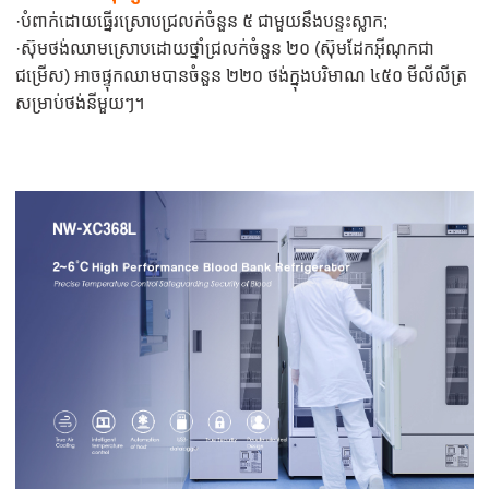
·បំពាក់ដោយធ្នើរស្រោបជ្រលក់ចំនួន ៥ ជាមួយនឹងបន្ទះស្លាក;
·ស៊ុមថង់ឈាមស្រោបដោយថ្នាំជ្រលក់ចំនួន ២០ (ស៊ុមដែកអ៊ីណុកជា
ជម្រើស) អាចផ្ទុកឈាមបានចំនួន ២២០ ថង់ក្នុងបរិមាណ ៤៥០ មីលីលីត្រ
សម្រាប់ថង់នីមួយៗ។