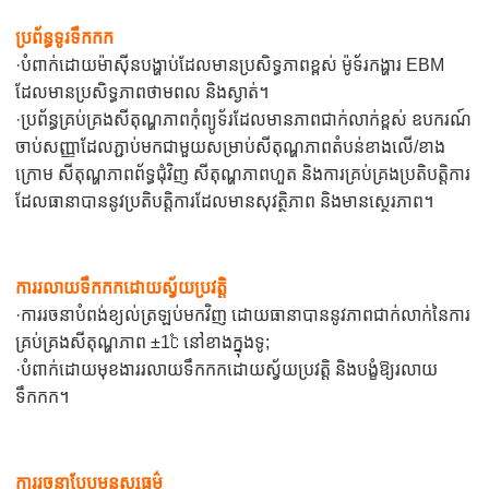
ប្រព័ន្ធទូរទឹកកក
·បំពាក់ដោយម៉ាស៊ីនបង្ហាប់ដែលមានប្រសិទ្ធភាពខ្ពស់ ម៉ូទ័រកង្ហារ EBM
ដែលមានប្រសិទ្ធភាពថាមពល និងស្ងាត់។
·ប្រព័ន្ធគ្រប់គ្រងសីតុណ្ហភាពកុំព្យូទ័រដែលមានភាពជាក់លាក់ខ្ពស់ ឧបករណ៍
ចាប់សញ្ញាដែលភ្ជាប់មកជាមួយសម្រាប់សីតុណ្ហភាពតំបន់ខាងលើ/ខាង
ក្រោម សីតុណ្ហភាពព័ទ្ធជុំវិញ សីតុណ្ហភាពហួត និងការគ្រប់គ្រងប្រតិបត្តិការ
ដែលធានាបាននូវប្រតិបត្តិការដែលមានសុវត្ថិភាព និងមានស្ថេរភាព។
ការរលាយទឹកកកដោយស្វ័យប្រវត្តិ
·ការរចនាបំពង់ខ្យល់ត្រឡប់មកវិញ ដោយធានាបាននូវភាពជាក់លាក់នៃការ
គ្រប់គ្រងសីតុណ្ហភាព ±1℃ នៅខាងក្នុងទូ;
·បំពាក់ដោយមុខងាររលាយទឹកកកដោយស្វ័យប្រវត្តិ និងបង្ខំឱ្យរលាយ
ទឹកកក។
ការរចនាបែបមនុស្សធម៌