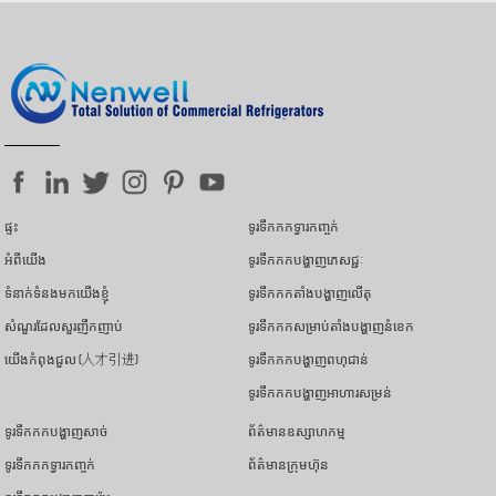
ផ្ទះ
ទូរទឹកកកទ្វារកញ្ចក់
អំពីយើង
ទូរទឹកកកបង្ហាញភេសជ្ជៈ
ទំនាក់ទំនងមកយើងខ្ញុំ
ទូរទឹកកកតាំងបង្ហាញលើតុ
សំណួរដែលសួរញឹកញាប់
ទូរទឹកកកសម្រាប់តាំងបង្ហាញនំខេក
យើងកំពុងជួល (人才引进)
ទូរទឹកកកបង្ហាញពហុជាន់
ទូរទឹកកកបង្ហាញអាហារសម្រន់
ទូរទឹកកកបង្ហាញសាច់
ព័ត៌មានឧស្សាហកម្ម
ទូរទឹកកកទ្វារកញ្ចក់
ព័ត៌មានក្រុមហ៊ុន