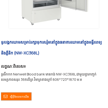
ទូរបង្កកឈាមសម្រាប់រក្សាទុកសេរ៉ូមនៅក្នុងធនាគារឈាមនៅក្នុងមន្ទីរពេទ្យ
និងគ្លីនិក (NW-XC368L)
លក្ខណៈពិសេស៖
ទូរទឹកកក Nenwell Blood bank មានកង់ NW-XC368L ជាមួយទ្វារកញ្ចក់
សមត្ថភាពសរុប 368លីត្រ វិមាត្រខាងក្រៅ 806*723*1870 ម.ម
ផ្ញើអ៊ីមែលមកយើង