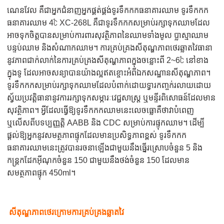
ណេនវែល គឺជាអ្នកជំនាញ
អ្នកផ្គត់ផ្គង់ទូរទឹកកកធនាគារឈាម ទូរទឹកកក
ធនាគារឈាម 4℃ XC-268L គឺជាទូរទឹកកកសម្រាប់រក្សាទុកឈាមដែល
អាចទុកចិត្តបានសម្រាប់ការពារសុវត្ថិភាពនៃឈាមទាំងមូល ប្លាស្មាឈាម
បន្ទប់ឈាម និងសំណាកឈាម។ ការគ្រប់គ្រងសីតុណ្ហភាពថេរឆ្លាតវៃធានា
នូវភាពជាក់លាក់នៃការគ្រប់គ្រងសីតុណ្ហភាពក្នុងចន្លោះពី 2~6℃ នៅខាង
ក្នុងទូ ដែលអាចសន្យាបានយ៉ាងល្អឥតខ្ចោះអំពីឯកសណ្ឋានសីតុណ្ហភាព។
ទូរទឹកកកសម្រាប់រក្សាទុកឈាមដែលបំពាក់ដោយទ្វារកញ្ចក់រលាយដោយ
ស្វ័យប្រវត្តិធានានូវការរក្សាទុកសម្ភារៈវេជ្ជសាស្ត្រ ឬមន្ទីរពិសោធន៍ដែលមាន
សុវត្ថិភាព។ អ្វីដែលធ្វើឱ្យទូរទឹកកកឈាមនេះលេចធ្លោគឺថាវាបំពេញ
ឬលើសពីបទប្បញ្ញត្តិ AABB និង CDC សម្រាប់ការផ្ទុកឈាម។ ដើម្បី
ផ្តល់ឱ្យអ្នកនូវសមត្ថភាពផ្ទុកដែលមានប្រសិទ្ធភាពខ្ពស់ ទូរទឹកកក
ធនាគារឈាមនេះត្រូវបានរចនាឡើងជាមួយនឹងធ្នើរស្រោបចំនួន 5 និង
កន្ត្រកដែកអ៊ីណុកចំនួន 150 ជាមួយនឹងថង់ចំនួន 150 ដែលមាន
សមត្ថភាពផ្ទុក 450ml។
សីតុណ្ហភាពថេរក្រោមការគ្រប់គ្រងឆ្លាតវៃ