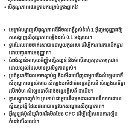
• សីតុណ្ហភាពថេរក្រោមការគ្រប់គ្រងឆ្លាតវៃ
អេក្រង់បង្ហាញសីតុណ្ហភាពឌីជីថលពន្លឺខ្ពស់ទំហំ 1 អ៊ីញអនុញ្ញាតឱ្យ
ការបង្ហាញសីតុណ្ហភាពឡើងដល់ 0.1 អង្សាសេ។
ទ្វារដែលអាចចាក់សោបានជាមួយកូនសោ ដើម្បីការពារការបើកទ្វារ
ដោយគ្មានការអនុញ្ញាត។
បំពង់​ស្ពាន់​អាលុយមីញ៉ូម​ល្អិតល្អន់ និង​ម៉ាស៊ីន​ហួត​ប្រភេទ​ត្រជាក់​
ដោយ​ខ្យល់​ដែល​មាន​ប្រសិទ្ធភាព​ខ្ពស់។
ប្រព័ន្ធរោទិ៍ដែលអាចស្តាប់ឮ និងមើលឃើញជាមួយនឹងសំឡេងរោទិ៍
សីតុណ្ហភាពខ្ពស់/ទាប សំឡេងរោទិ៍ដាច់ចរន្តអគ្គិសនី សំឡេងរោទិ៍ទ្វា
របើកចំហ សំឡេងរោទិ៍ដាច់ចរន្តអគ្គិសនី ជាដើម។
ទ្វារបង្អួចកញ្ចក់ ២ ស្រទាប់ ជាមួយនឹងមុខងាររលាយទឹកកកដោយ
ស្វ័យប្រវត្តិ ដែលធានាបាននូវឯកសណ្ឋានសីតុណ្ហភាព។
អ៊ីសូឡង់ប៉ូលីយូរីថេនរឹងមិនមែន CFC ដើម្បីជៀសវាងការឡើង
កំដៅលើសលប់។