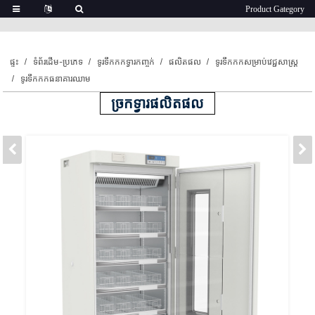
ផ្ទះ
ទំព័រដើម-ប្រភេទ
ទូរទឹកកកទ្វារកញ្ចក់
ផលិតផល
ទូរទឹកកកសម្រាប់វេជ្ជសាស្ត្រ
ទូរទឹកកកធនាគារឈាម
ច្រកទ្វារផលិតផល