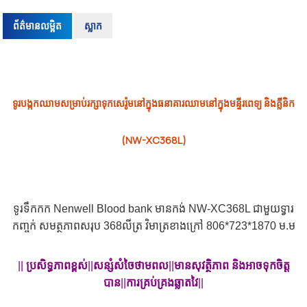
ព័ត៌មានលម្អិត
ស្លាក
ទូរបង្កកឈាមសម្រាប់រក្សាទុកសេរ៉ូមនៅក្នុងធនាគារឈាមនៅក្នុងមន្ទីរពេទ្យ និងគ្លីនិក
(NW-XC368L)
ទូរទឹកកក Nenwell Blood bank មានកង់ NW-XC368L ជាមួយទ្វារ
កញ្ចក់ សមត្ថភាពសរុប 368លីត្រ វិមាត្រខាងក្រៅ 806*723*1870 ម.ម
||
ប្រសិទ្ធភាពខ្ពស់
||
សន្សំសំចៃថាមពល
||
មានសុវត្ថិភាព និងអាចទុកចិត្ត
បាន
||
ការគ្រប់គ្រងឆ្លាតវៃ
||