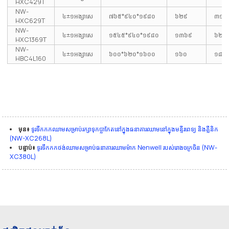
HXC429T
NW-
៤±១អង្សាសេ
៧៦៥*៩៤០*១៩៨០
៦២៩
៣១២
HXC629T
NW-
៤±១អង្សាសេ
១៥៤៥*៩៤០*១៩៨០
១៣៦៩
៦២៤
HXC1369T
NW-
៤±១អង្សាសេ
៦០០*៦២០*១៦០០
១៦០
១៨០
HBC4L160
មុន៖
ទូរទឹកកកឈាមសម្រាប់រក្សាទុកប្លាកែតនៅក្នុងធនាគារឈាមនៅក្នុងមន្ទីរពេទ្យ និងគ្លីនិក
(NW-XC268L)
បន្ទាប់៖
ទូរទឹកកកថង់ឈាមសម្រាប់ធនាគារឈាមម៉ាក Nenwell របស់រោងចក្រចិន (NW-
XC380L)