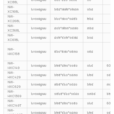
XC88L
NW-
៤±១អង្សាសេ
៦៥៨*៧៧២*១២៨៣
១៦៨
XC168L
NW-
៤±១អង្សាសេ
៦៤០*៧០០*១៨៥៦
២៦៨
XC268L
NW-
៤±១អង្សាសេ
៨០៦*៧២៣*១៨៧០
៣៦៨
XC368L
NW-
៤±១អង្សាសេ
៨១២*៩១២*១៩៧៨
៦១៨
XC618L
NW-
៤±១អង្សាសេ
៥៦០*៥៧០*១៥៣០
១៥៨
HXC158
NW-
៤±១អង្សាសេ
៦២៥*៨២០*១១៥០
១៤៩
60
HXC149
NW-
៤±១អង្សាសេ
៦២៥*៩៤០*១៨៣០
៤២៩
១៩៥
HXC429
NW-
៤±១អង្សាសេ
៧៦៥*៩៤០*១៩៨០
៦២៩
៣១២
HXC629
NW-
៤±១អង្សាសេ
១៥៤៥*៩៤០*១៩៨០
១៣៦៩
៦២៤
HXC1369
NW-
៤±១អង្សាសេ
៦២៥*៨២០*១១៥០
១៤៩
60
HXC149T
NW-
៤±១អង្សាសេ
៦២៥*៩៤០*១៨៣០
៤២៩
១៩៥