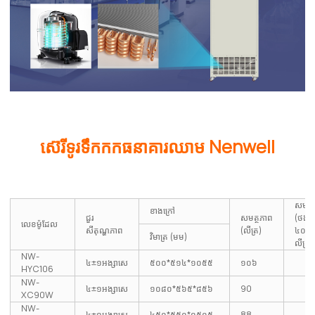
ស៊េរីទូរទឹកកកធនាគារឈាម Nenwell
សមត្
ខាងក្រៅ
ជួរ
សមត្ថភាព
(ថង់
លេខម៉ូដែល
សីតុណ្ហភាព
(លីត្រ)
៤០០ 
វិមាត្រ (មម)
លីត្រ)
NW-
៤±១អង្សាសេ
៥០០*៥១៤*១០៥៥
១០៦
HYC106
NW-
៤±១អង្សាសេ
១០៨០*៥៦៥*៨៥៦
90
XC90W
NW-
៤±១អង្សាសេ
៤៥០*៥៥០*១៥០៥
88