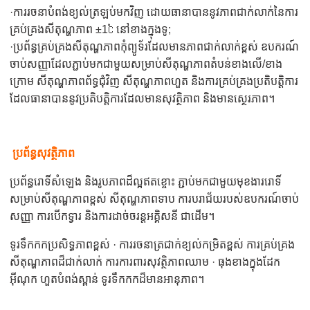
·ការរចនាបំពង់ខ្យល់ត្រឡប់មកវិញ ដោយធានាបាននូវភាពជាក់លាក់នៃការ
គ្រប់គ្រងសីតុណ្ហភាព ±1℃ នៅខាងក្នុងទូ;
·ប្រព័ន្ធគ្រប់គ្រងសីតុណ្ហភាពកុំព្យូទ័រដែលមានភាពជាក់លាក់ខ្ពស់ ឧបករណ៍
ចាប់សញ្ញាដែលភ្ជាប់មកជាមួយសម្រាប់សីតុណ្ហភាពតំបន់ខាងលើ/ខាង
ក្រោម សីតុណ្ហភាពព័ទ្ធជុំវិញ សីតុណ្ហភាពហួត និងការគ្រប់គ្រងប្រតិបត្តិការ
ដែលធានាបាននូវប្រតិបត្តិការដែលមានសុវត្ថិភាព និងមានស្ថេរភាព។
ប្រព័ន្ធសុវត្ថិភាព
ប្រព័ន្ធរោទិ៍សំឡេង និងរូបភាពដ៏ល្អឥតខ្ចោះ ភ្ជាប់មកជាមួយមុខងាររោទិ៍
សម្រាប់សីតុណ្ហភាពខ្ពស់ សីតុណ្ហភាពទាប ការបរាជ័យរបស់ឧបករណ៍ចាប់
សញ្ញា ការបើកទ្វារ និងការដាច់ចរន្តអគ្គិសនី ជាដើម។
ទូរទឹកកកប្រសិទ្ធភាពខ្ពស់ · ការរចនាត្រជាក់ខ្យល់កម្រិតខ្ពស់ ការគ្រប់គ្រង
សីតុណ្ហភាពដ៏ជាក់លាក់ ការការពារសុវត្ថិភាពឈាម · ធុងខាងក្នុងដែក
អ៊ីណុក ហួតបំពង់ស្ពាន់ ទូរទឹកកកដ៏មានអានុភាព។