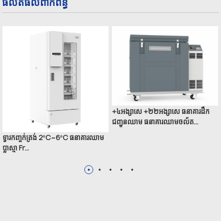
ផលិតផលពាក់ព័ន្ធ
+៤អង្សាសេ +២២អង្សាសេ ធនាគារដឹក
ជញ្ជូនឈាម ធនាគារឈាមចល័ត...
ទ្វារកញ្ចក់ត្រង់ 2ºC~6ºC ធនាគារឈាម
ប្លាស្មា Fr...