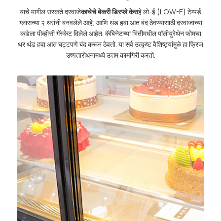
याचे मागील सरकते दरवाजे
काचेचे बेकरी डिस्प्ले केस
हे लो-ई (LOW-E) टेम्पर्ड
ग्लासच्या २ थरांनी बनवलेले आहे, आणि थंड हवा आत बंद ठेवण्यासाठी दरवाजाच्या
कडेला पीव्हीसी गॅस्केट दिलेले आहेत. कॅबिनेटच्या भिंतीमधील पॉलीयुरेथेन फोमचा
थर थंड हवा आत घट्टपणे बंद करून ठेवतो. या सर्व उत्कृष्ट वैशिष्ट्यांमुळे हा फ्रिज
उष्णतारोधनामध्ये उत्तम कामगिरी करतो.