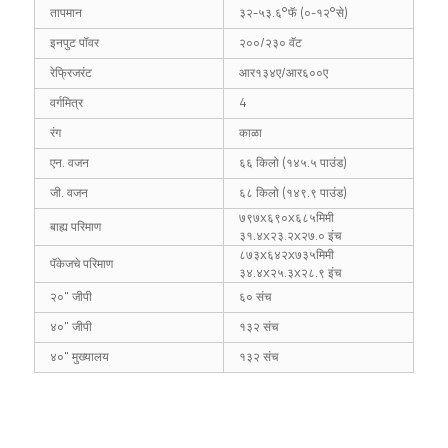
तापमान
३२-५३.६°फॅ (०-१२°से)
इनपुट पॉवर
२००/२३० वॅट
रेफ्रिजरंट
आर१३४ए/आर६००ए
वर्गमित्र
4
रंग
काळा
एन. वजन
६६ किलो (१४५.५ पाउंड)
जी. वजन
६८ किलो (१४९.९ पाउंड)
७९७x६९०x६८५मिमी
बाह्य परिमाण
३१.४x२३.२x२७.० इंच
८७३x६४२x७३५मिमी
पॅकेजचे परिमाण
३४.४x२५.३x२८.९ इंच
२०" जीपी
६० संच
४०" जीपी
१३२ संच
४०" मुख्यालय
१३२ संच