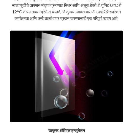
साठवणुकीचे तापमान मोठ्या प्रमाणात स्थिर आणि अचूक ठेवते. हे युनिट 0°C ते
12°C तापमानाच्या श्रेणीत चालते, जे तुमच्या व्यवसायासाठी उच्च रेफ्रिजरेशन
कार्यक्षमता आणि कमी ऊर्जा वापर प्रदान करण्यासाठी एक परिपूर्ण उपाय आहे.
उत्कृष्ट औष्णिक इन्सुलेशन