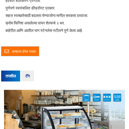
हवेशीर शीतकरण प्रणाली.
पूर्णपणे स्वयंचलित डीफ्रॉस्ट प्रकार.
सहज स्वच्छतेसाठी बदलता येण्याजोगा मागील सरकता दरवाजा.
क्रोम फिनिश असलेल्या वायर शेल्फचे २ थर.
बाहेरील आणि आतील भाग स्टेनलेस स्टीलने पूर्ण केला आहे.
आम्हाला ईमेल पाठवा
तपशील
टॅग