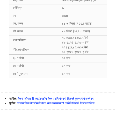
रेफ्रिजरंट
आर१३४ए/आर६००ए/आर२९०
वर्गमित्र
4
रंग
काळा
एन. वजन
८४.५ किलो (१८६.३ पाउंड)
जी. वजन
८७ किलो (१९१.८ पाउंड)
१२१७x६९०x६८५मिमी
बाह्य परिमाण
४७.९x२३.२x२७.० इंच
१२९३x६४२x७३५मिमी
पॅकेजचे परिमाण
५०.९x२५.३x२८.९ इंच
२०" जीपी
३६ संच
४०" जीपी
८१ संच
४०" मुख्यालय
८१ संच
मागील:
बेकरी शॉपसाठी काउंटरटॉप केक आणि पेस्ट्री डिस्प्ले कूलर रेफ्रिजरेटर
पुढील:
व्यावसायिक बेकरीमध्ये केक थंड करण्यासाठी काचेचे डिस्प्ले फ्रिज शोकेस