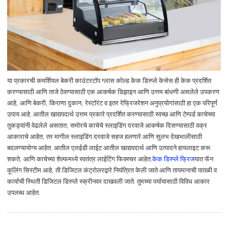
या प्रकारची कमर्शियल बेकरी काउंटरटॉप ग्लास कोल्ड केक डिस्प्ले केसेस ही केक प्रदर्शित
करण्यासाठी आणि ताजे ठेवण्यासाठी एक आकर्षक डिझाइन आणि उत्तम बांधणी असलेले उपकरण
आहे, आणि बेकरी, किराणा दुकान, रेस्टॉरंट व इतर रेफ्रिजरेशन अनुप्रयोगांसाठी हा एक परिपूर्ण
उपाय आहे. आतील खाद्यपदार्थ उत्तम प्रकारे प्रदर्शित करण्यासाठी स्वच्छ आणि टेम्पर्ड काचेच्या
तुकड्यांनी वेढलेले असतात, समोरचे काचेचे स्लाइडिंग दरवाजे आकर्षक दिसण्यासाठी वक्र
आकाराचे आहेत, तर मागील स्लाइडिंग दरवाजे सहज हलणारे आणि सुलभ देखभालीसाठी
बदलण्यायोग्य आहेत. आतील एलईडी लाईट आतील खाद्यपदार्थ आणि उत्पादने हायलाइट करू
शकते, आणि काचेच्या शेल्फमध्ये स्वतंत्र लाईटिंग फिक्स्चर आहेत.
केक डिस्प्ले फ्रिज
यात फॅन
कूलिंग सिस्टीम आहे, ती डिजिटल कंट्रोलरद्वारे नियंत्रित केली जाते आणि तापमानाची पातळी व
कार्याची स्थिती डिजिटल डिस्प्ले स्क्रीनवर दाखवली जाते. तुमच्या पर्यायासाठी विविध आकार
उपलब्ध आहेत.