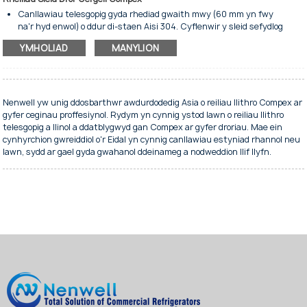
Canllawiau telesgopig gyda rhediad gwaith mwy (60 mm yn fwy
na'r hyd enwol) o ddur di-staen Aisi 304. Cyflenwir y sleid sefydlog
mewn dau fersiwn:
YMHOLIAD
MANYLION
clymu i'r darn o ddodrefn gyda sgriwiau neu rifedau (Rhif
rhan GT013);
clymu i'r darn o ddodrefn gyda bachynnau (Rhif rhan GT015).
Wedi'i osod ar beli o resin asetalig o gryfder uchel, wedi'u gwneud i
gynnal llwyth y droriau.
Nenwell yw unig ddosbarthwr awdurdodedig Asia o reiliau llithro Compex ar
Mae'r pinnau pêl wedi'u gwneud o ddur di-staen. System i hwyluso
gyfer ceginau proffesiynol. Rydym yn cynnig ystod lawn o reiliau llithro
dychwelyd y drôr ac i'w gadw ar gau.
telesgopig a llinol a ddatblygwyd gan Compex ar gyfer droriau. Mae ein
Ar gael mewn gwahanol hydau i fodloni'r gofynion mwyaf amrywiol.
cynhyrchion gwreiddiol o'r Eidal yn cynnig canllawiau estyniad rhannol neu
Mae hydau arbennig y tu allan i'r safon ar gael ar gais.
lawn, sydd ar gael gyda gwahanol ddeinameg a nodweddion llif llyfn.
Gorffeniad gwych.