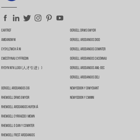
Cartref
Oergell Drws Gwydr
Amdanom Ni
Oergell Arddangos Diod
Cysylltwch Â Ni
Oergell Arddangos Cownter
Cwestiynau Cyffredin
Oergell Arddangos Cacennau
Rydyn Ni'n Llogi (人才引进）)
Oergell Arddangos Aml-Dec
Oergell Arddangos Deli
Oergell Arddangos Cig
Newyddion Y Diwydiant
Rhewgell Drws Gwydr
Newyddion Y Cwmni
Rhewgell Arddangos Hufen Iâ
Rhewgell Cyrraedd I Mewn
Rhewgell O Dan Y Cownter
Rhewgell Frest Arddangos