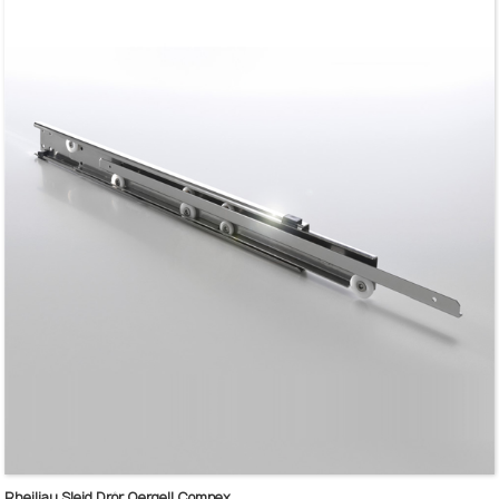
Rheiliau Sleid Drôr Oergell Compex