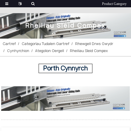
Rheiliau Sleid Compex
Cartref
Categorïau Tudalen Gartref
Rhewgell Drws Gwydr
Cynhyrchion
Ategolion Oergell
Rheiliau Sleid Compex
Porth Cynnyrch