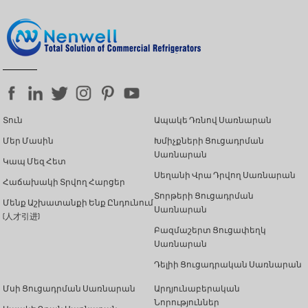
Տուն
Ապակե Դռնով Սառնարան
Մեր Մասին
Խմիչքների Ցուցադրման
Սառնարան
Կապ Մեզ Հետ
Սեղանի Վրա Դրվող Սառնարան
Հաճախակի Տրվող Հարցեր
Տորթերի Ցուցադրման
Մենք Աշխատանքի Ենք Ընդունում
Սառնարան
(人才引进)
Բազմաշերտ Ցուցափեղկ
Սառնարան
Դելիի Ցուցադրական Սառնարան
Մսի Ցուցադրման Սառնարան
Արդյունաբերական
Նորություններ