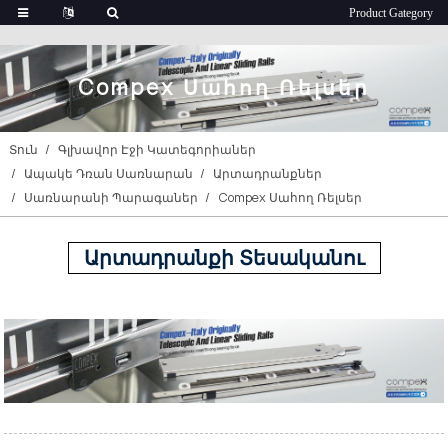
Compex Սահող Ռելսեր
Տուն
Գլխավոր Էջի Կատեգորիաներ
Ապակե Դռան Սառնարան
Արտադրանքներ
Սառնարանի Պարագաներ
Compex Սահող Ռելսեր
Արտադրանքի Տեսականու