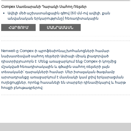
Compex Սառնարանի Դարակի Սահող Ռելսեր
Ավելի մեծ աշխատանքային գծով (60 մմ-ով ավելի, քան
անվանական երկարությունը) հեռադիտակային
ուղեցույցներ՝ պատրաստված Aisi 304 չժանգոտվող
ՀԱՐՑՈՒՄ
ՄԱՆՐԱՄԱՍՆ
պողպատից: Ֆիքսված սահիկը մատակարարվում է երկու
տարբերակով՝
կահույքի կտորին ամրացնելը պտուտակներով կամ
գամերով (մասի համարը՝ GT013);
ամրացնելով կահույքին կեռիկներով (մասի համարը՝
Nenwell-ը Compex-ի պրոֆեսիոնալ խոհանոցների համար
GT015):
նախատեսված սահող ռելսերի Ասիայի միակ լիազորված
Տեղադրված է բարձր ամրության ացետալային խեժի
դիստրիբյուտորն է: Մենք առաջարկում ենք Compex-ի կողմից
գնդիկների վրա, պատրաստված է դարակների բեռը կրելու
մշակված հեռադիտակային և գծային սահող ռելսերի լայն
համար։
տեսականի՝ դարակների համար: Մեր իտալական ծագմամբ
Գնդիկավոր քորոցները չժանգոտվող պողպատից են:
արտադրանքը առաջարկում է մասնակի կամ լրիվ երկարացման
Համակարգ՝ դարակը հեշտացնելու և այն փակ պահելու
ուղեցույցներ, որոնք հասանելի են տարբեր դինամիկայով և հարթ
համար:
հոսքի բնութագրերով:
Հասանելի է տարբեր երկարություններով՝ ամենատարբեր
պահանջները բավարարելու համար: Ստանդարտից
տարբեր հատուկ երկարություններ հասանելի են պատվերի
դեպքում:
Հիանալի ավարտ։