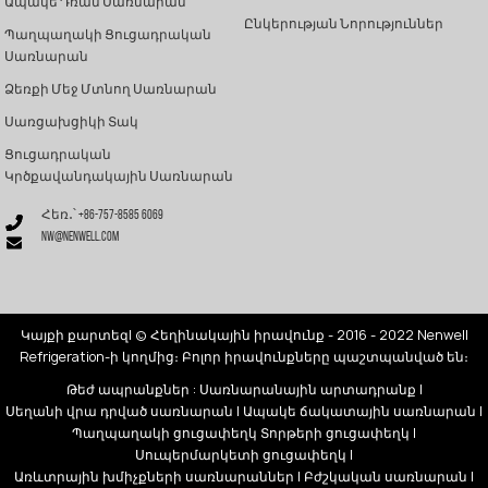
Ապակե Դռան Սառնարան
Ընկերության Նորություններ
Պաղպաղակի Ցուցադրական
Սառնարան
Ձեռքի Մեջ Մտնող Սառնարան
Սառցախցիկի Տակ
Ցուցադրական
Կրծքավանդակային Սառնարան
Հեռ․՝ +86-757-8585 6069
nw@nenwell.com
Կայքի քարտեզ
| © Հեղինակային իրավունք - 2016 - 2022 Nenwell
Refrigeration-ի կողմից։ Բոլոր իրավունքները պաշտպանված են։
Թեժ ապրանքներ
:
Սառնարանային արտադրանք
|
Սեղանի վրա դրված սառնարան
|
Ապակե ճակատային սառնարան
|
Պաղպաղակի ցուցափեղկ
Տորթերի ցուցափեղկ
|
Սուպերմարկետի ցուցափեղկ
|
Առևտրային խմիչքների սառնարաններ
|
Բժշկական սառնարան
|