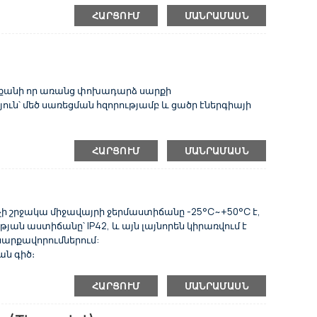
առեցնող նյութի համար
ՀԱՐՑՈՒՄ
ՄԱՆՐԱՄԱՍՆ
եցմամբ խտացման ագրեգատի ստանդարտ
շման թեթևացման փական (բացառությամբ
 օդային սառեցման խտացուցիչ, բազային լուծույթի
ործիքների վահանակ, b5.2 սառնարանային յուղ,
 միջսառեցուցիչ։
 քանի որ առանց փոխադարձ սարքի
յուն՝ մեծ սառեցման հզորությամբ և ցածր էներգիայի
ՀԱՐՑՈՒՄ
ՄԱՆՐԱՄԱՍՆ
պահպանել և ավելի երկար ծառայության ժամկետ, որը
ր
չի շրջակա միջավայրի ջերմաստիճանը -25°C~+50°C է,
ան աստիճանը՝ IP42, և այն լայնորեն կիրառվում է
 սարքավորումներում:
ան գիծ։
ւն, եթե ելքային հզորությունը 10 Վտ է, և մենք
ւն (130 °C ~140 °C)՝ շարժիչը պաշտպանելու համար,
ՀԱՐՑՈՒՄ
ՄԱՆՐԱՄԱՍՆ
 է։
ւտակի անցքեր, փակագծի տեղադրում, ցանցի