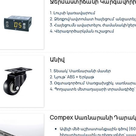
Ջերմաստիճանի Կարգավորիչ
տեղադրում, եզրագծի տեղադրում, ինչպե
համապատասխան:
1. Լույսի կառավարում
2. Ձեռքով/ավտոմատ հալեցում՝ անջատել
3. Հալեցումն ավարտելու ժամանակի/ջ
4. Վերագործարկման ուշացում
5. Ռելեի ելք. 1HP (կոմպրեսոր)
Անիվ
1. Տեսակ՝ Սառնարանի մասեր
2. Նյութ՝ ABS + Երկաթ
3. Օգտագործում՝ Սառցախցիկ, սառնար
4. Պողպատե մետաղալարի տրամագիծը՝ 3.
5. Չափսը՝ 2.5 դյույմ
6. Կիրառություն՝ սառցախցիկ, խոհանո
սարքավորումներ, ուղղահայաց սառնար
Compex Սառնարանի Դարակի
Ավելի մեծ աշխատանքային գծով (60
հեռադիտակային ուղեցույցներ՝ պա