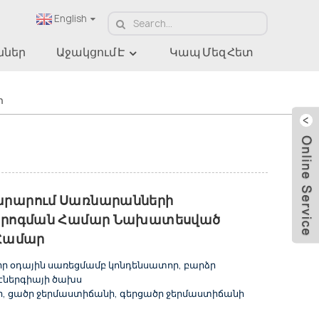
English
ններ
Աջակցում Է
Կապ Մեզ Հետ
աներ
ր
րարում Սառնարանների
որոգման Համար Նախատեսված
 Համար
իր օդային սառեցմամբ կոնդենսատոր, բարձր
էներգիայի ծախս
նի, ցածր ջերմաստիճանի, գերցածր ջերմաստիճանի