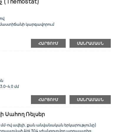
 (Themostat)
ս նաև մենք կարող ենք հարմարեցնել ձեր պահանջին
ով
երմաստիճանի կարգավորում
ՀԱՐՑՈՒՄ
ՄԱՆՐԱՄԱՍՆ
ան
0-4.0 մմ
ցային սարքավորումներ, չժանգոտվող պողպատից
ՀԱՐՑՈՒՄ
ՄԱՆՐԱՄԱՍՆ
ան
 Սահող Ռելսեր
 մմ-ով ավելի, քան անվանական երկարությունը)
տրաստված Aisi 304 չժանգոտվող պողպատից: