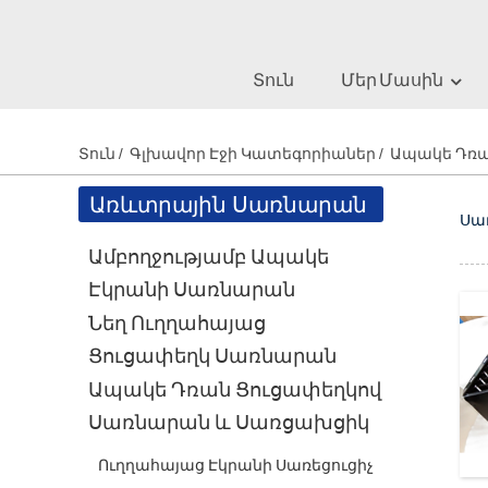
Տուն
Մեր Մասին
Սառ
Տուն
Գլխավոր Էջի Կատեգորիաներ
Ապակե Դռ
Առևտրային Սառնարան
Սա
Ամբողջությամբ Ապակե
Էկրանի Սառնարան
Նեղ Ուղղահայաց
Ցուցափեղկ Սառնարան
Ապակե Դռան Ցուցափեղկով
Սառնարան ԵՒ Սառցախցիկ
Ուղղահայաց Էկրանի Սառեցուցիչ