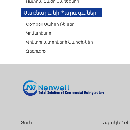
Ուլտրա Ցածր Սառեցնող
Սառնարանի Պարագաներ
Compex Սահող Ռելսեր
Կոմպրեսոր
Վինտիլյատորների Շարժիչներ
Ջեռուցիչ
Տուն
Ապակե Դռն