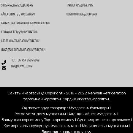
Эт Көргөзмө Муздаткычы
Тармак Жаңылыктары
Айнек Эшиктүү Муздаткыч
Компания Жаңылыктары
Балмуздак Витринасынын Муздаткычы
Колуңуз Жетүүчү Муздаткыч
Столдун Астындагы Муздаткыч
Дисплей Сандыгындагы Муздаткыч
Тел: +86-757-8585 6069
nw@nenwell.com
Сайттын картасы
| © Copyright - 2016 - 2022 Nenwell Refrigeration
тарабынан корголгон. Бардык укуктар корголгон.
Эң популярдуу товарлар
:
Муздаткыч буюмдары
|
Үстөл үстүндөгү муздаткыч
|
Алдыңкы айнек муздаткыч
|
Балмуздак көргөзмөсү
Торт көргөзмөсү
|
Супермаркеттин көргөзмөсү
|
Коммерциялык суусундук муздаткычтары
|
Медициналык муздаткыч
|
Биомедициналык тоңдургуч