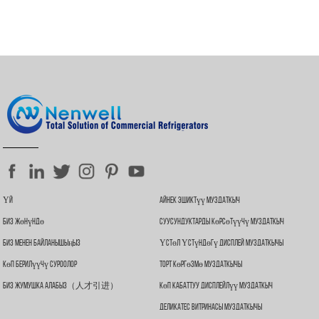
4. Капкактын четинде бурама тешиктери бар; кронштейнди орнотуу;
торчо орнотуу; фланецти орнотуу; ошондой эле биз сиздин суроо-
талабыңызга ылайыкташтыра алабыз.
Үй
Айнек Эшиктүү Муздаткыч
Биз Жөнүндө
Суусундуктарды Көрсөтүүчү Муздаткыч
Биз Менен Байланышыңыз
Үстөл Үстүндөгү Дисплей Муздаткычы
Көп Берилүүчү Суроолор
Торт Көргөзмө Муздаткычы
Биз Жумушка Алабыз（人才引进）
Көп Кабаттуу Дисплейлүү Муздаткыч
Деликатес Витринасы Муздаткычы