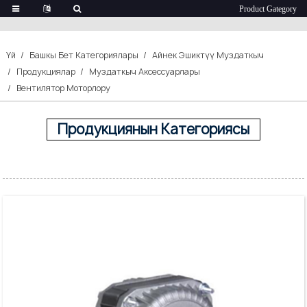
Вентилятор Моторлору
Үй
Башкы Бет Категориялары
Айнек Эшиктүү Муздаткыч
Продукциялар
Муздаткыч Аксессуарлары
Вентилятор Моторлору
Продукциянын Категориясы