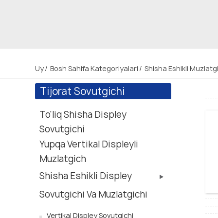
Ve
Uy
Bosh Sahifa Kategoriyalari
Shisha Eshikli Muzlatg
Tijorat Sovutgichi
To'liq Shisha Displey
Sovutgichi
Yupqa Vertikal Displeyli
Muzlatgich
Shisha Eshikli Displey
Sovutgichi Va Muzlatgichi
Vertikal Displey Sovutgichi