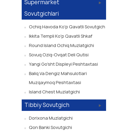
Supermarket
Sovutgichlari
Ochiq Havoda Ko'p Qavatli Sovutgich
Ikkita Templi Ko'p Qavatli Shkaf
Round Island Ochiq Muzlatgichi
Sovuq Oziq-Ovqat Deli Qutisi
Yangi Go'sht Displeyi Peshtaxtasi
Baliq Va Dengiz Mahsulotlari
Muzqaymoq Peshtaxtasi
Island Chest Muzlatgichi
Tibbiy Sovutgich
Dorixona Muzlatgichi
Qon Banki Sovutgichi