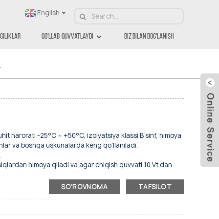
English
giliklar
Qo'llab-Quvvatlaydi
Biz Bilan Bog'lanish
lar
r
uhit harorati -25°C ~ +50°C, izolyatsiya klassi B sinf, himoya
hlar va boshqa uskunalarda keng qo'llaniladi.
.
'siqlardan himoya qiladi va agar chiqish quvvati 10 Vt dan
l himoya (130 °C ~ 140 °C) o'rnatamiz.
 qavs o'rnatish; panjara o'rnatish; gardish o'rnatish;
SO'ROVNOMA
TAFSILOT
iq sozlashimiz mumkin.