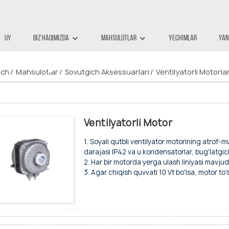
Uy
Biz Haqimizda
Mahsulotlar
Yechimlar
Yan
ntilyatorli Motor
ich
Mahsulotlar
Sovutgich Aksessuarlari
Ventilyatorli Motorla
Ventilyatorli Motor
1. Soyali qutbli ventilyator motorining atrof-m
darajasi IP42 va u kondensatorlar, bug'latgic
2. Har bir motorda yerga ulash liniyasi mavjud
3. Agar chiqish quvvati 10 Vt bo'lsa, motor to
oshsa, biz motorni himoya qilish uchun terma
4. Qopqoqning chetida vintli teshiklar mavjud;
shuningdek, biz sizning so'rovingizga muvof