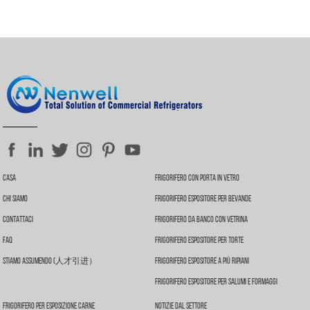
staffa; installazione della griglia; installazione della flangia; inoltre
possiamo personalizzare in base alle vostre richieste.
Casa
Frigorifero Con Porta In Vetro
Chi Siamo
Frigorifero Espositore Per Bevande
Contattaci
Frigorifero Da Banco Con Vetrina
FAQ
Frigorifero Espositore Per Torte
Stiamo Assumendo (人才引进）
Frigorifero Espositore A Più Ripiani
Frigorifero Espositore Per Salumi E Formaggi
Frigorifero Per Esposizione Carne
Notizie Dal Settore