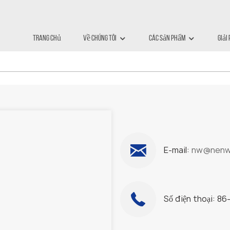
ên Hệ Với Chúng 
Trang Chủ
Về Chúng Tôi
Các Sản Phẩm
Giải
E-mail:
n
w@nenwe
Số điện thoại: 