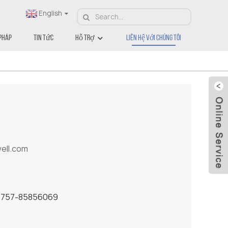
English
Tôi
 Pháp
Tin Tức
Hỗ Trợ
Liên Hệ Với Chúng Tôi
ll.com
86-757-85856069