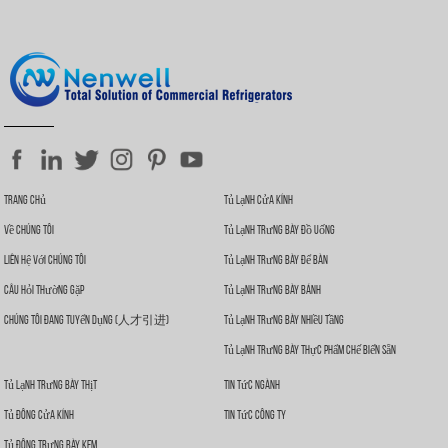
Độ ồn thấp và mức tiêu thụ năng lượng thấp.
Bộ trao đổi nhiệt dạng ống đồng có cánh tản nhiệt.
Bánh xe phía dưới giúp dễ dàng di chuyển.
Hộp đèn phía trên có thể tùy chỉnh để quảng cáo.
Trang Chủ
Tủ Lạnh Cửa Kính
Về Chúng Tôi
Tủ Lạnh Trưng Bày Đồ Uống
Liên Hệ Với Chúng Tôi
Tủ Lạnh Trưng Bày Để Bàn
Câu Hỏi Thường Gặp
Tủ Lạnh Trưng Bày Bánh
Chúng Tôi Đang Tuyển Dụng (人才引进)
Tủ Lạnh Trưng Bày Nhiều Tầng
Tủ Lạnh Trưng Bày Thực Phẩm Chế Biến Sẵn
Tủ Lạnh Trưng Bày Thịt
Tin Tức Ngành
Tủ Đông Cửa Kính
Tin Tức Công Ty
Tủ Đông Trưng Bày Kem