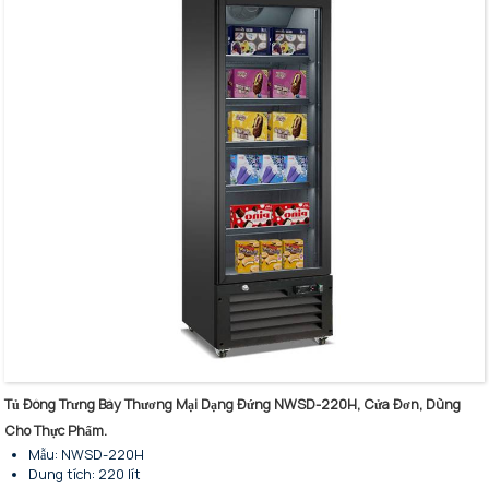
Cửa kính: Kính cường lực ba lớp với màng phim cách nhiệt, LowE
Khung cửa: Hợp kim nhôm đen
Công suất đầu vào (W): 750
Diện tích hiển thị: 0,56㎡
Tủ Đông Trưng Bày Thương Mại Dạng Đứng NWSD-220H, Cửa Đơn, Dùng
Cho Thực Phẩm.
Mẫu: NWSD-220H
Dung tích: 220 lít