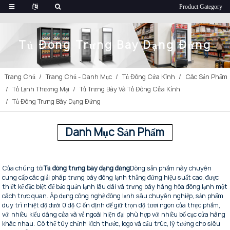
Tủ Đông Trưng Bày Dạng Đứng
Trang Chủ
Trang Chủ - Danh Mục
Tủ Đông Cửa Kính
Các Sản Phẩm
Tủ Lạnh Thương Mại
Tủ Trưng Bày Và Tủ Đông Cửa Kính
Tủ Đông Trưng Bày Dạng Đứng
Danh Mục Sản Phẩm
Của chúng tôi
Tủ đông trưng bày dạng đứng
Dòng sản phẩm này chuyên
cung cấp các giải pháp trưng bày đông lạnh thẳng đứng hiệu suất cao, được
thiết kế đặc biệt để bảo quản lạnh lâu dài và trưng bày hàng hóa đông lạnh một
cách trực quan. Áp dụng công nghệ đông lạnh sâu chuyên nghiệp, sản phẩm
duy trì nhiệt độ dưới 0 độ C ổn định để giữ trọn độ tươi ngon của thực phẩm,
với nhiều kiểu dáng cửa và vẻ ngoài hiện đại phù hợp với nhiều bố cục cửa hàng
khác nhau. Có thể tùy chỉnh kích thước, logo và cấu trúc, lý tưởng cho siêu