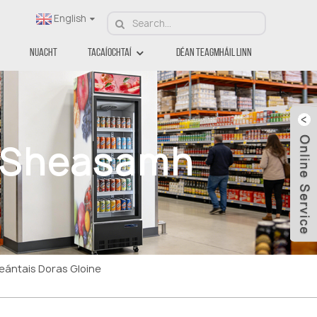
English
Nuacht
Tacaíochtaí
Déan Teagmháil Linn
a Sheasamh
peántais Doras Gloine