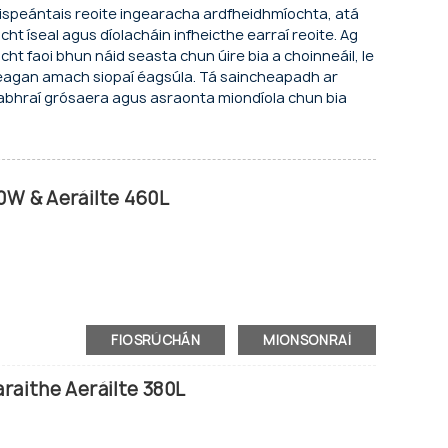
taispeántais reoite ingearacha ardfheidhmíochta, atá
íseal agus díolacháin infheicthe earraí reoite. Ag
cht faoi bhun náid seasta chun úire bia a choinneáil, le
leagan amach siopaí éagsúla. Tá saincheapadh ar
 slabhraí grósaera agus asraonta miondíola chun bia
0W & Aeráilte 460L
FIOSRÚCHÁN
MIONSONRAÍ
heoir: Tá
araithe Aeráilte 380L