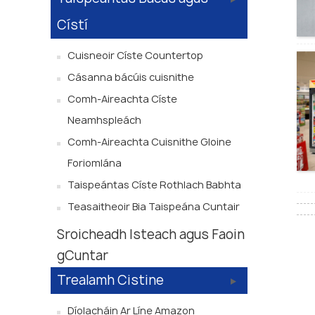
Cístí
Cuisneoir Císte Countertop
Cásanna bácúis cuisnithe
Comh-Aireachta Císte
Neamhspleách
Comh-Aireachta Cuisnithe Gloine
Foriomlána
Taispeántas Císte Rothlach Babhta
Teasaitheoir Bia Taispeána Cuntair
Sroicheadh ​​Isteach agus Faoin
gCuntar
Trealamh Cistine
Díolacháin Ar Líne Amazon