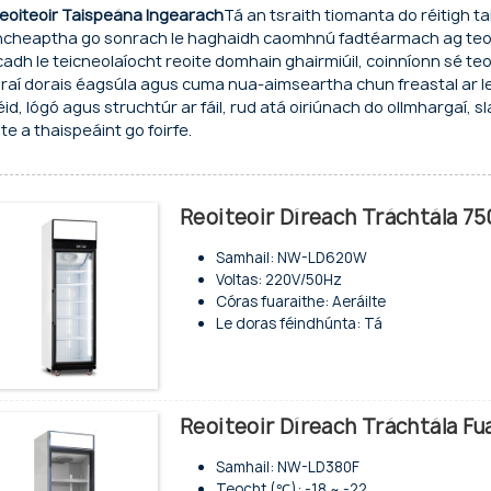
eoiteoir Taispeána Ingearach
Tá an tsraith tiomanta do réitigh 
ncheaptha go sonrach le haghaidh caomhnú fadtéarmach ag teocht 
cadh le teicneolaíocht reoite domhain ghairmiúil, coinníonn sé teo
raí dorais éagsúla agus cuma nua-aimseartha chun freastal ar 
id, lógó agus struchtúr ar fáil, rud atá oiriúnach do ollmhargaí,
te a thaispeáint go foirfe.
Reoiteoir Díreach Tráchtála 75
Samhail: NW-LD620W
Voltas: 220V/50Hz
Córas fuaraithe: Aeráilte
Le doras féindhúnta: Tá
Painéal rialaithe digiteach: Elitech
Solas faoi stiúir: Tá
Córas galúcháin uathoibrithe ón ngalait
Aicme aeráide: 4/N Cumas (L) 520L
Reoiteoir Díreach Tráchtála Fu
Glanacmhainn: 460L
Reatha rátáilte: 5.5A
Samhail: NW-LD380F
Cumhacht ionchuir: 750W
Teocht (℃): -18 ~ -22