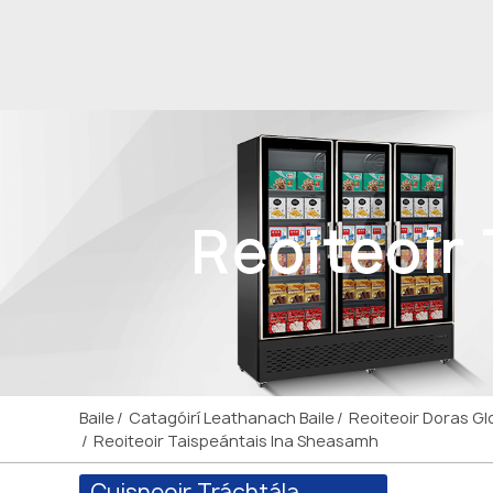
Reoiteoir
Baile
Catagóirí Leathanach Baile
Reoiteoir Doras Gl
Reoiteoir Taispeántais Ina Sheasamh
Cuisneoir Tráchtála