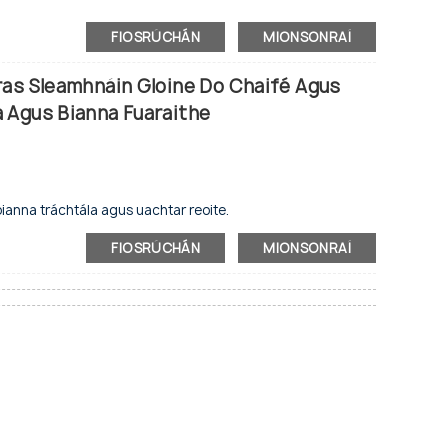
FIOSRÚCHÁN
MIONSONRAÍ
000
ras Sleamhnáin Gloine Do Chaifé Agus
 Agus Bianna Fuaraithe
ianna tráchtála agus uachtar reoite.
btha.
heapadh le haghaidh fógraíochta.
FIOSRÚCHÁN
MIONSONRAÍ
btha.