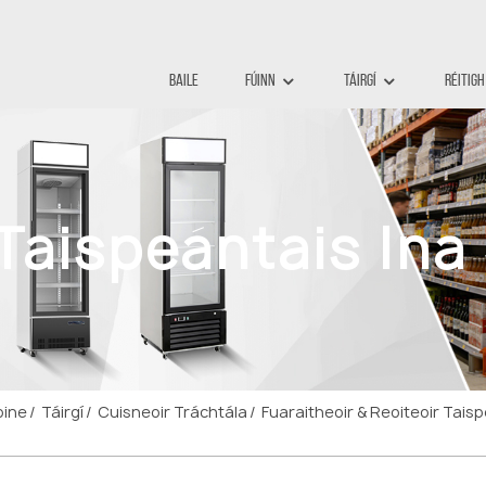
Baile
Fúinn
Táirgí
Réitigh
 Taispeántais In
oine
Táirgí
Cuisneoir Tráchtála
Fuaraitheoir & Reoiteoir Tais