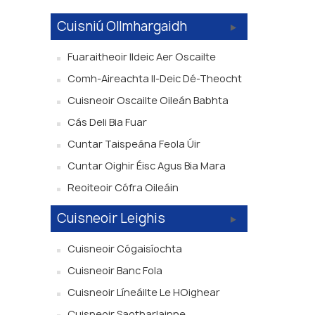
Cuisniú Ollmhargaidh
Fuaraitheoir Ildeic Aer Oscailte
Comh-Aireachta Il-Deic Dé-Theocht
Cuisneoir Oscailte Oileán Babhta
Cás Deli Bia Fuar
Cuntar Taispeána Feola Úir
Cuntar Oighir Éisc Agus Bia Mara
Reoiteoir Cófra Oileáin
Cuisneoir Leighis
Cuisneoir Cógaisíochta
Cuisneoir Banc Fola
Cuisneoir Líneáilte Le HOighear
Cuisneoir Saotharlainne