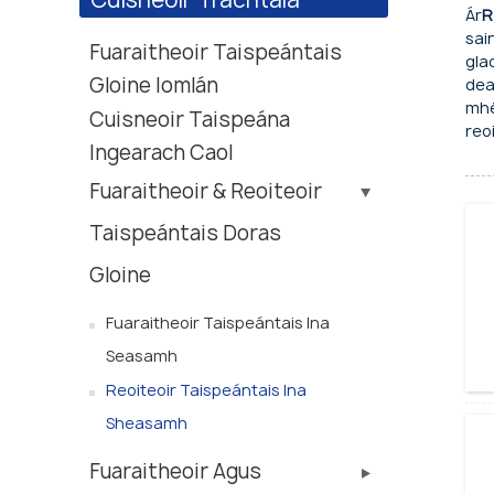
Ár
R
sai
Fuaraitheoir Taispeántais
gla
Gloine Iomlán
dea
mhé
Cuisneoir Taispeána
reoi
Ingearach Caol
Fuaraitheoir & Reoiteoir
Taispeántais Doras
Gloine
Fuaraitheoir Taispeántais Ina
Seasamh
Reoiteoir Taispeántais Ina
Sheasamh
Fuaraitheoir Agus