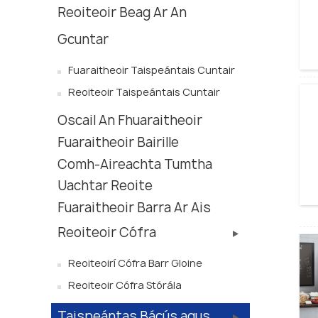
Reoiteoir Beag Ar An
Gcuntar
Fuaraitheoir Taispeántais Cuntair
Reoiteoir Taispeántais Cuntair
Oscail An Fhuaraitheoir
Fuaraitheoir Bairille
Comh-Aireachta Tumtha
Uachtar Reoite
Fuaraitheoir Barra Ar Ais
Reoiteoir Cófra
Reoiteoirí Cófra Barr Gloine
Reoiteoir Cófra Stórála
Taispeántas Bácús agus