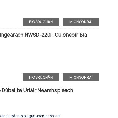
50
FIOSRÚCHÁN
MIONSONRAÍ
air
 Ingearach NWSD-220H Cuisneoir Bia
naim
tempered le scannán téimh, LowE
nnán téimh, LowE
bh
FIOSRÚCHÁN
MIONSONRAÍ
 Dúbailte Urláir Neamhspleách
eál eite
 níos déanaí
éinteáilte
ED ingearacha istigh
ianna tráchtála agus uachtar reoite.