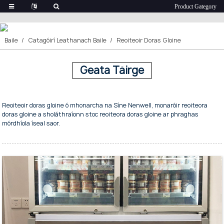
Reoiteoir Doras Gloine
Baile
Catagóirí Leathanach Baile
Reoiteoir Doras Gloine
Geata Táirge
Reoiteoir doras gloine ó mhonarcha na Síne Nenwell, monaróir reoiteora
doras gloine a sholáthraíonn stoc reoiteora doras gloine ar phraghas
mórdhíola íseal saor.