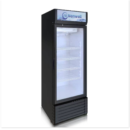
Toisí (LxDxA) (mm): 670x610x2140
Córas fuaraithe: Aeráilte
Painéal rialaithe digiteach: Elitech
Soilsiú LED: Tá
Comhbhrúiteoir: Embraco
Doras gloine: Gloine thrí shraith le scannán téimh, LowE
Fráma dorais: Cóimhiotal alúmanaim dubh
Cumhacht Ionchuir (W): 750
Limistéar taispeána: 0.56㎡