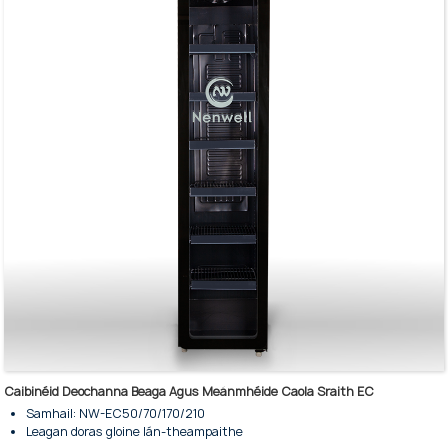
Soghluaisteacht: 4 roth le 2 choscán
Gloine: Gloine tempered
Asraon Aeir: Luibhéir cruach dhosmálta
Cuirtín Aeir: Le cuirtín
Córas Fuarú: Córas fuaraithe aeráilte
Córas Díreoite: Díreoite uathoibríoch
Caibinéid Deochanna Beaga Agus Meánmhéide Caola Sraith EC
Samhail: NW-EC50/70/170/210
Leagan doras gloine lán-theampaithe