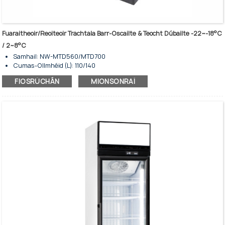
Fuaraitheoir/Reoiteoir Tráchtála Barr-Oscailte & Teocht Dúbailte -22~-18°C
/ 2~8°C
Samhail: NW-MTD560/MTD700
Cumas-Ollmhéid (L): 110/140
Teocht an reoiteora (℃): -22- -18
FIOSRÚCHÁN
MIONSONRAÍ
Teocht an chuisneora (℃): 2-8
Cuisneán: R290
Comhscoláire: 4