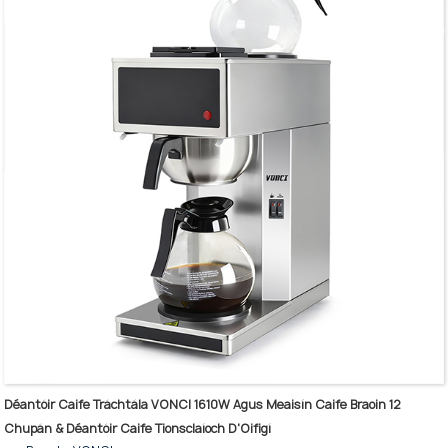
Roth: roth 2 threorach
Dearadh Doras: Doras gloine tempered dúbailte ciseal Ciseal
tosaigh LOWE le doras féindhúnta, doras stíl stiallach
Méid seachtrach (mm): 390 * 450 * 1775
Deimhniú: CE, CB
Déantóir Caife Tráchtála VONCI 1610W Agus Meaisín Caife Braoin 12
Chupán & Déantóir Caife Tionsclaíoch D'Oifigí