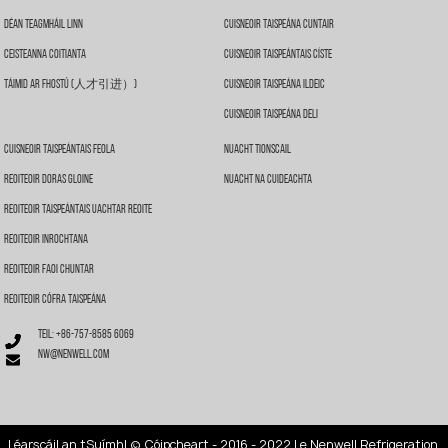
Déan Teagmháil Linn
Cuisneoir Taispeána Cuntair
Ceisteanna Coitianta
Cuisneoir Taispeántais Císte
Táimid Ar Fhostú (人才引进）)
Cuisneoir Taispeána Ildeic
Cuisneoir Taispeána Deli
Cuisneoir Taispeántais Feola
Nuacht Tionscail
Reoiteoir Doras Gloine
Nuacht Na Cuideachta
Reoiteoir Taispeántais Uachtar Reoite
Reoiteoir Inrochtana
Reoiteoir Faoi Chuntar
Reoiteoir Cófra Taispeána
Teil: +86-757-8585 6069
nw@nenwell.com
Léarscáil an tSuímh
| © Cóipcheart - 2016 - 2022 Le Nenwell Refrigeration.