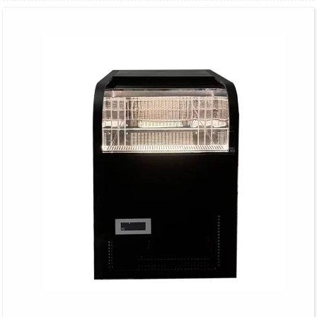
Córas fuaraithe statach & díreoite láimhe.
Dearadh doirse sleamhnáin gloine barr cothrom.
Doirse le glas agus eochair.
Ag luí le cuisneán R134a/R600a.
Córas rialaithe digiteach & scáileán taispeána.
Le haonad comhdhlúthaithe ionsuite.
Le lucht leanúna comhbhrúiteora.
Ardfheidhmíocht agus coigilt fuinnimh.
Tá an dath bán caighdeánach iontach.
Rothaí bun le haghaidh gluaiseachta solúbtha.