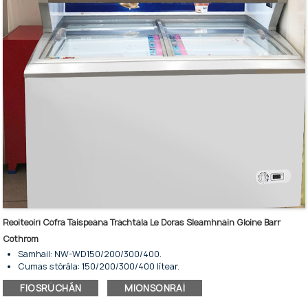
Reoiteoirí Cófra Taispeána Tráchtála Le Doras Sleamhnáin Gloine Barr
Cothrom
Samhail: NW-WD150/200/300/400.
Cumas stórála: 150/200/300/400 lítear.
Tá 4 rogha méide ar fáil.
FIOSRÚCHÁN
MIONSONRAÍ
Chun bianna a choinneáil reoite agus ar taispeáint.
Réim teochta idir -18~-22°C.