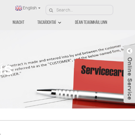
English
Nuacht
Tacaíochtaí
Déan Teagmháil Linn
ís
a