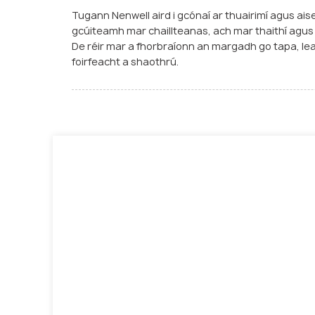
Tugann Nenwell aird i gcónaí ar thuairimí agus ai
gcúiteamh mar chaillteanas, ach mar thaithí agus 
De réir mar a fhorbraíonn an margadh go tapa, le
foirfeacht a shaothrú.