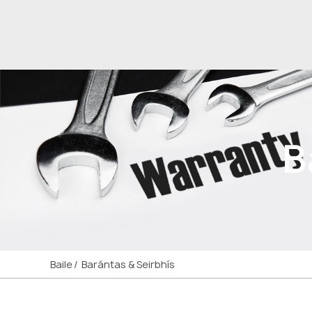
B
Baile
Barántas & Seirbhís