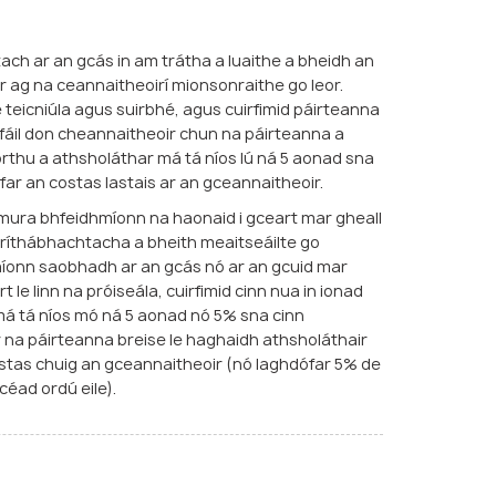
ach ar an gcás in am trátha a luaithe a bheidh an
r ag na ceannaitheoirí mionsonraithe go leor.
e teicniúla agus suirbhé, agus cuirfimid páirteanna
r fáil don cheannaitheoir chun na páirteanna a
 orthu a athsholáthar má tá níos lú ná 5 aonad sna
rfar an costas lastais ar an gceannaitheoir.
mura bhfeidhmíonn na haonaid i gceart mar gheall
íthábhachtacha a bheith meaitseáilte go
aíonn saobhadh ar an gcás nó ar an gcuid mar
t le linn na próiseála, cuirfimid cinn nua in ionad
á tá níos mó ná 5 aonad nó 5% sna cinn
 na páirteanna breise le haghaidh athsholáthair
ostas chuig an gceannaitheoir (nó laghdófar 5% de
céad ordú eile).