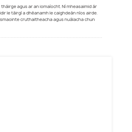
o tháirge agus ar an iomaíocht. Ní mheasaimid ár
ir le táirgí a dhéanamh le caighdeán níos airde.
 le smaointe cruthaitheacha agus nuálacha chun