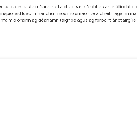
seolas gach custaiméara, rud a chuireann feabhas ar cháilíocht d
inspioráid luachmhar chun níos mó smaointe a bheith againn maid
anfaimid orainn ag déanamh taighde agus ag forbairt ár dtáirgí