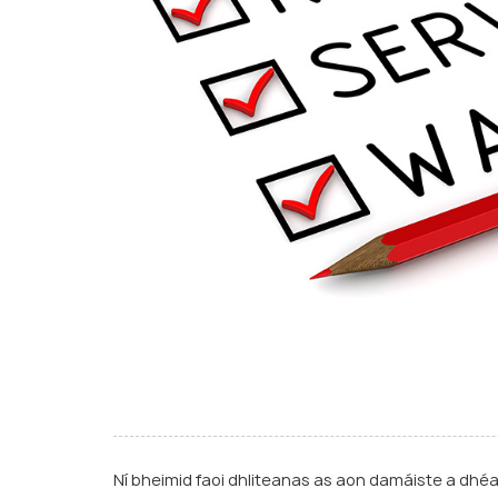
Ní bheimid faoi dhliteanas as aon damáiste a dhéan