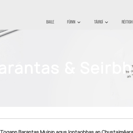
Baile
Fúinn
Táirgí
Réitigh
arántas & Seirbh
Tógann Barántas Muinín agus Iontaobhas an Chustaiméar