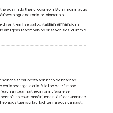
tha againn do tháirgí cuisneoirí. Bíonn muinín agus
áilíochta agus seirbhís iar-díolacháin.
eidh an tréimhse bailíochta
bliain amháin
do na
in am i gcás teagmhais nó briseadh síos, cuirfimid
 saincheist cáilíochta ann nach de bharr an
chúis shaorga is cúis léi le linn na tréimhse
irfeadh an ceannaitheoir roinnt faisnéise
 seirbhís do chustaiméirí, lena n-áirítear uimhir an
bheo agus tuairiscí faoi lochtanna agus damáistí.