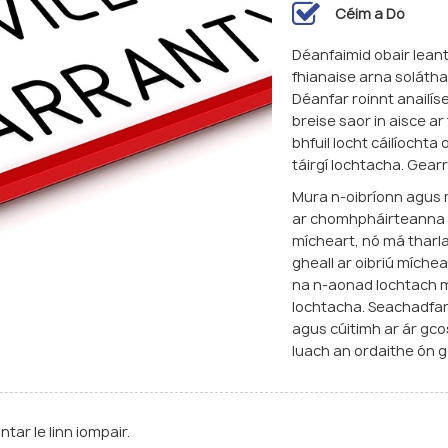
Céim a Dó
Déanfaimid obair leant
fhianaise arna solátha
Déanfar roinnt anailís
breise saor in aisce a
bhfuil locht cáilíochta
táirgí lochtacha. Gear
Mura n-oibríonn agus 
ar chomhpháirteanna r
mícheart, nó má tharl
gheall ar oibriú míchear
na n-aonad lochtach m
lochtacha. Seachadfar
agus cúitimh ar ár gc
luach an ordaithe ón g
tar le linn iompair.