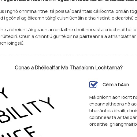
us i ngnó onnmhairithe, tá polasaí barántais cáilíochta iomlán tóg
d i gcónaí ag éileamh táirgí cuisniúcháin a thairiscint le dearbhú c
aithe a bheidh táirgeadh an ordaithe choibhneasta críochnaithe, b
iteoirí. Chun a chinntiú gur féidir na páirteanna a athsholáthar 
ach loingsiú.
Conas a Dhéileálfar Má Tharlaíonn Lochtanna?
Céim a hAon
Má bhíonn aon locht nó
cheannaitheora nó aon 
bharántais bhailí, chu
coibhneasta ar fáil dár
ordaithe, grianghraif 