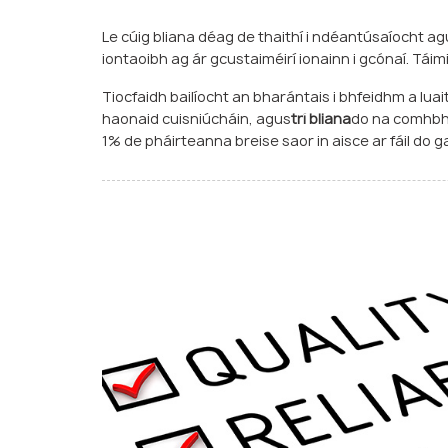
Le cúig bliana déag de thaithí i ndéantúsaíocht ag
iontaoibh ag ár gcustaiméirí ionainn i gcónaí. Táimi
Tiocfaidh bailíocht an bharántais i bhfeidhm a lu
haonaid cuisniúcháin, agus
trí bliana
do na comhbhrú
1% de pháirteanna breise saor in aisce ar fáil do g