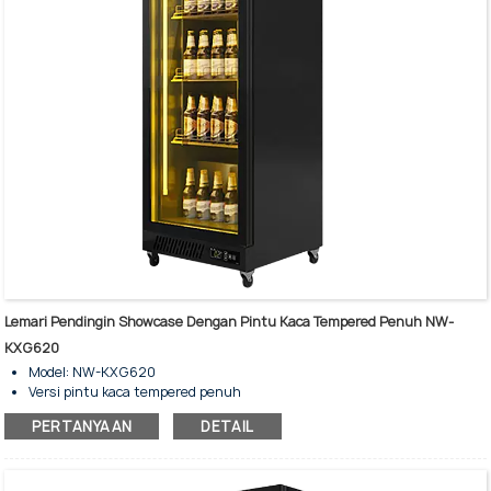
Lemari Pendingin Showcase Dengan Pintu Kaca Tempered Penuh NW-
KXG620
Model: NW-KXG620
Versi pintu kaca tempered penuh
Kapasitas penyimpanan: 400 liter
PERTANYAAN
DETAIL
Pendinginan kipas - Tanpa embun beku
Lemari pendingin display tegak dengan pintu kaca ayun tunggal
Untuk penyimpanan dan tampilan minuman dingin komersial.
Lampu LED vertikal dua sisi untuk standar