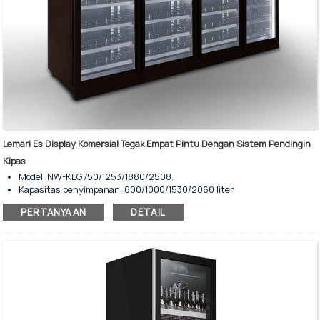
Lemari Es Display Komersial Tegak Empat Pintu Dengan Sistem Pendingin
Kipas
Model: NW-KLG750/1253/1880/2508.
Kapasitas penyimpanan: 600/1000/1530/2060 liter.
Pendinginan kipas - Tanpa embun beku
PERTANYAAN
DETAIL
Kulkas display tegak dengan empat pintu.
Tersedia berbagai pilihan ukuran.
Untuk penyimpanan dan pajangan pendingin komersial.
Performa tinggi dan masa pakai yang lama.
Beberapa rak dapat disesuaikan ukurannya.
Panel pintu terbuat dari kaca temper.
Tipe penutup pintu otomatis bersifat opsional.
Kunci pintu bersifat opsional dan dapat dipesan sesuai
permintaan.