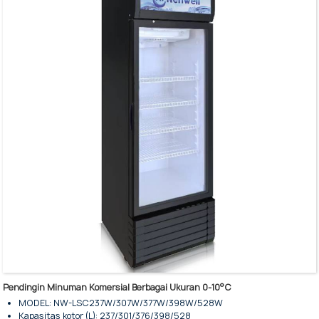
Kompresor: Embraco
Pintu kaca: Kaca temper tiga lapis dengan lapisan pemanas, LowE
Rangka pintu: Paduan aluminium hitam
Daya Masukan (W): 750
Area tampilan: 0,56㎡
Pendingin Minuman Komersial Berbagai Ukuran 0-10°C
MODEL: NW-LSC237W/307W/377W/398W/528W
Kapasitas kotor (L): 237/301/376/398/528