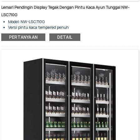
Lemari Pendingin Display Tegak Dengan Pintu Kaca Ayun Tunggal NW-
LSC710G
Model: NW-LSC710G
Versi pintu kaca tempered penuh
Kapasitas penyimpanan: 710 liter
PERTANYAAN
DETAIL
Dengan pendinginan kipas - Tanpa Embun Beku
Lemari pendingin display tegak dengan pintu kaca ayun tunggal
Untuk penyimpanan dan tampilan minuman dingin komersial.
Lampu LED vertikal dua sisi untuk standar
Rak yang dapat disesuaikan
Rangka dan pegangan pintu aluminium