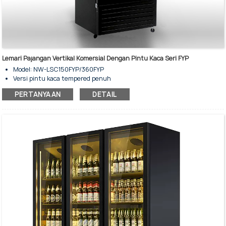
Lemari Pajangan Vertikal Komersial Dengan Pintu Kaca Seri FYP
Model: NW-LSC150FYP/360FYP
Versi pintu kaca tempered penuh
Kapasitas penyimpanan: 50/70/208 liter
PERTANYAAN
DETAIL
Pendinginan kipas - Tanpa embun beku
Lemari pendingin display tegak dengan pintu kaca tunggal
Untuk penyimpanan dan tampilan minuman dingin komersial.
Pencahayaan LED internal
Rak yang dapat disesuaikan