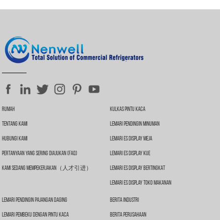
Rumah
Kulkas Pintu Kaca
Tentang Kami
Lemari Pendingin Minuman
Hubungi Kami
Lemari Es Display Meja
Pertanyaan Yang Sering Diajukan (FAQ)
Lemari Es Display Kue
Kami Sedang Mempekerjakan（人才引进）
Lemari Es Display Bertingkat
Lemari Es Display Toko Makanan
Lemari Pendingin Pajangan Daging
Berita Industri
Lemari Pembeku Dengan Pintu Kaca
Berita Perusahaan