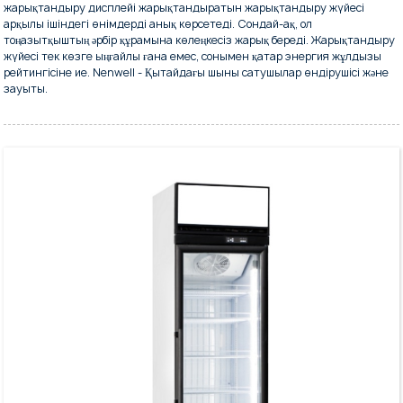
жарықтандыру дисплейі жарықтандыратын жарықтандыру жүйесі
арқылы ішіндегі өнімдерді анық көрсетеді. Сондай-ақ, ол
тоңазытқыштың әрбір құрамына көлеңкесіз жарық береді. Жарықтандыру
жүйесі тек көзге ыңғайлы ғана емес, сонымен қатар энергия жұлдызы
рейтингісіне ие. Nenwell - Қытайдағы шыны сатушылар өндірушісі және
зауыты.