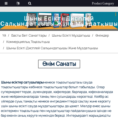
Шыны Есікті Дисплей
Салқындатқышы Және Мұздатқышы
Үй
Басты Бет Санаттары
Шыны Есікті Мұздатқыш
Өнімдер
Коммерциялық Тоңазытқыш
Шыны Есікті Дисплей Салқындатқышы Және Мұздатқышы
Өнім Санаты
Шыны есіктер сатушылары
немесе тоңазытқыштағы сауда
тоңазытқыштары көбінесе тоңазытқыштар болып табылады. Олар
супермаркеттерде, дүкендерде, кафелерде, барларда, кофеханаларда
және мейрамханаларда тамақ пен сусындарды көрсетеді. Кейбір ас
үйлерде суық тамақты немесе ингредиенттерді сақтау және көрсету
үшін шыны есікті сауда мұздатқыштары да қажет. Мөлдір емес шыны
есіктермен тоңазытқыш пен мұздатқыштар пайдаланушыға ішінде не
бар екенін анық көруге мүмкіндік береді. Интерьердегі жарықдиодты