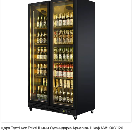
Реттелетін сөрелер
Алюминий есік жақтауы және тұтқасы
Сусындарды сақтауға арналған үлкен сыйымдылық тереңдігі
635 мм
Таза мыс түтікшесінің буландырғышы
Қара Түсті Қос Есікті Шыны Сусындарға Арналған Шкаф NW-KXG1120