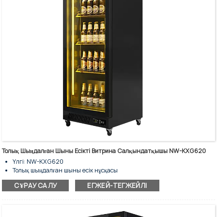
Толық Шыңдалған Шыны Есікті Витрина Салқындатқышы NW-KXG620
Үлгі: NW-KXG620
Толық шыңдалған шыны есік нұсқасы
Сақтау сыйымдылығы: 400 л
СҰРАУ САЛУ
ЕГЖЕЙ-ТЕГЖЕЙЛІ
Желдеткішпен салқындату - Nofrost
Тік бір рет бұралатын шыны есікті саудагерлік тоңазытқыш
Коммерциялық сусындарды салқындату және сақтау үшін
Стандартты екі жақты тік LED шамы