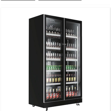
Коммерциялық сусындарды салқындату және сақтау үшін