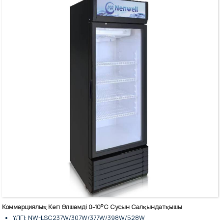
Жарықдиодты жарықтандыру: Иә
Компрессор: Embraco
Шыны есік: жылыту пленкасы бар үш қабатты шыны шыны, LowE
Есік жақтауы: қара алюминий қорытпасы
Кіріс қуаты (Вт): 750
Дисплей ауданы: 0,56㎡
Коммерциялық Көп Өлшемді 0-10°C Сусын Салқындатқышы
ҮЛГІ: NW-LSC237W/307W/377W/398W/528W