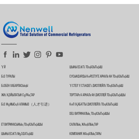
Таза мыс түтікшесінің буландырғышы
Үй
Шыны Есікті Тоңазытқыш
Біз Туралы
Сусындарды Көрсетуге Арналған Тоңазытқыш
Бізбен Хабарласыңы
Үстел Үстіндегі Дисплейлі Тоңазытқыш
Жиі Қойылатын Сұрақтар
Торттарға Арналған Дисплей Тоңазытқышы
Біз Жұмысқа Аламыз（人才引进）
Көп Қабатты Дисплейлі Тоңазытқыш
Deli Витриналық Тоңазытқышы
Ет Витринасының Тоңазытқышы
Салалық Жаңалықтар
Шыны Есікті Мұздатқыш
Компания Жаңалықтары