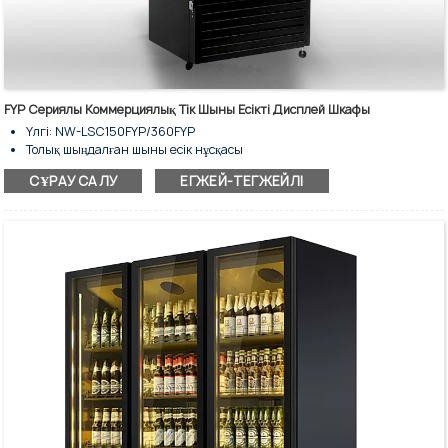
FYP Сериялы Коммерциялық Тік Шыны Есікті Дисплей Шкафы
Үлгі: NW-LSC150FYP/360FYP
Толық шыңдалған шыны есік нұсқасы
Сақтау сыйымдылығы: 50/70/208 литр
СҰРАУ САЛУ
ЕГЖЕЙ-ТЕГЖЕЙЛІ
Желдеткішпен салқындату - Nofrost
Тік бір шыны есікті саудагерлік тоңазытқыш
Коммерциялық сусындарды салқындату және сақтау үшін
Ішкі LED жарықтандыру
Реттелетін сөрелер