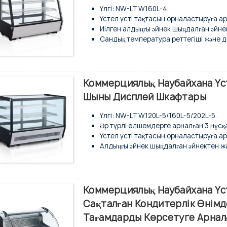
Үлгі: NW-LTW160L-4.
Үстел үсті тақтасын орналастыруға ар
Иілген алдыңғы әйнек шыңдалған әйне
Сандық температура реттегіші және д
Техникалық қызмет көрсетуді қажет е
Ішкі жағында екі жағынан керемет LE
Желдеткішпен салқындату жүйесі.
Толығымен автоматты еріту түрі.
Коммерциялық Наубайхана Үст
Оңай тазалау үшін ауыстырылатын арт
Шыны Дисплей Шкафтары
Хроммен қапталған 2 қабатты сым сөр
Сыртқы және ішкі жағы тот баспайтын
Үлгі: NW-LTW120L-5/160L-5/202L-5.
Шыныдағы конденсацияланған суды ав
Әр түрлі өлшемдерге арналған 3 нұсқ
Үстел үсті тақтасын орналастыруға ар
Алдыңғы әйнек шыңдалған әйнектен ж
Сандық температура реттегіші және д
Техникалық қызмет көрсетуді қажет е
Ішкі жағында екі жағынан керемет LE
Желдеткішпен салқындату жүйесі.
Коммерциялық Наубайхана Үст
Толығымен автоматты еріту түрі.
Сақталған Кондитерлік Өнім
Оңай тазалау үшін ауыстырылатын арт
Тағамдарды Көрсетуге Арнал
Хроммен қапталған 2 қабатты сым сөр
Сыртқы және ішкі жағы тот баспайтын