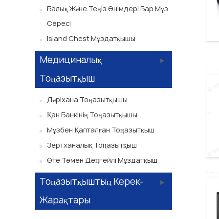
Балық Және Теңіз Өнімдері Бар Мұз
Сөресі
Island Chest Мұздатқышы
Медициналық
Тоңазытқыш
Дәріхана Тоңазытқышы
Қан Банкінің Тоңазытқышы
Мұзбен Қапталған Тоңазытқыш
Зертханалық Тоңазытқыш
Өте Төмен Деңгейлі Мұздатқыш
Тоңазытқыштың Керек-
Жарақтары