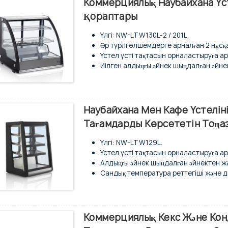
Коммерциялық Наубайхана Үс
Шыны сөрелер жеке-жеке жарықтанд
Қораптары
Сандық температура реттегіші.
Үлгі: NW-LTW130L-2 / 201L.
Әр түрлі өлшемдерге арналған 2 нұсқ
Үстел үсті тақтасын орналастыруға ар
Иілген алдыңғы әйнек шыңдалған әйне
Сандық температура реттегіші және д
Техникалық қызмет көрсетуді қажет е
Жоғарыдағы таңғажайып интерьердегі
Желдеткішпен салқындату жүйесі.
Наубайхана Мен Кафе Үстелін
Толығымен автоматты еріту түрі.
Тағамдарды Көрсететін Тоң
Оңай тазалау үшін ауыстырылатын арт
Хроммен қапталған 2 қабатты сым сөр
Үлгі: NW-LTW129L.
Сыртқы және ішкі жағы тот баспайтын
Үстел үсті тақтасын орналастыруға ар
Алдыңғы әйнек шыңдалған әйнектен ж
Сандық температура реттегіші және д
Техникалық қызмет көрсетуді қажет е
Жоғарыдағы таңғажайып интерьердегі
Желдеткішпен салқындату жүйесі.
Толығымен автоматты еріту түрі.
Коммерциялық Кекс Және Кон
3 қабатты берік шыны сөрелер.