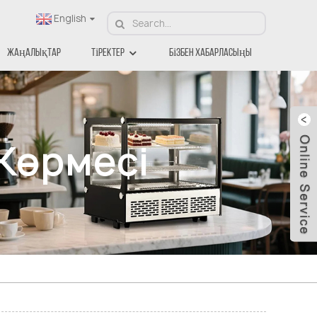
English
Жаңалықтар
Тіректер
Бізбен Хабарласыңы
Көрмесі