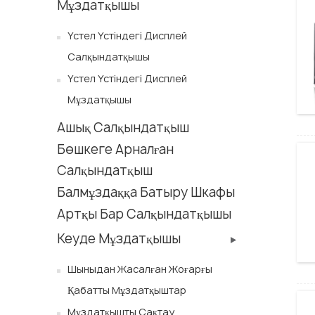
Мұздатқышы
Үстел Үстіндегі Дисплей
Салқындатқышы
Үстел Үстіндегі Дисплей
Мұздатқышы
Ашық Салқындатқыш
Бөшкеге Арналған
Салқындатқыш
Балмұздаққа Батыру Шкафы
Артқы Бар Салқындатқышы
Кеуде Мұздатқышы
Шыныдан Жасалған Жоғарғы
Қабатты Мұздатқыштар
Мұздатқышты Сақтау