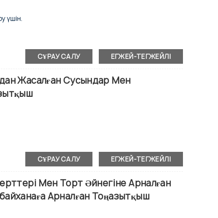
у үшін.
СҰРАУ САЛУ
ЕГЖЕЙ-ТЕГЖЕЙЛІ
ары.
дан Жасалған Сусындар Мен
исплей.
азытқыш
 болаттан жасалған.
СҰРАУ САЛУ
ЕГЖЕЙ-ТЕГЖЕЙЛІ
дер.
лер.
ерттері Мен Торт Әйнегіне Арналған
тпейтін конденсатор.
байханаға Арналған Тоңазытқыш
исплей.