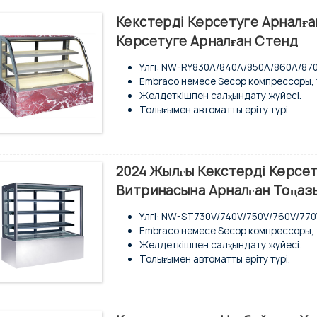
Кекстерді Көрсетуге Арналғ
Көрсетуге Арналған Стенд
Үлгі: NW-RY830A/840A/850A/860A/87
Embraco немесе Secop компрессоры, 
Желдеткішпен салқындату жүйесі.
Толығымен автоматты еріту түрі.
Шыны қабырға және есік.
Жоғары жылдамдықты желдеткіші бар
Жоғарыдағы таңғажайып интерьердегі
Температура дисплейі бар реттелетін
2024 Жылғы Кекстерді Көрсе
Шыны сөрелер жеке-жеке жарықтанд
Витринасына Арналған Тоңа
Сандық температура реттегіші.
Үлгі: NW-ST730V/740V/750V/760V/770
Embraco немесе Secop компрессоры, 
Желдеткішпен салқындату жүйесі.
Толығымен автоматты еріту түрі.
Шыны қабырға және есік.
Жоғары жылдамдықты желдеткіші бар
Жоғарыдағы таңғажайып интерьердегі
Температура дисплейі бар реттелетін