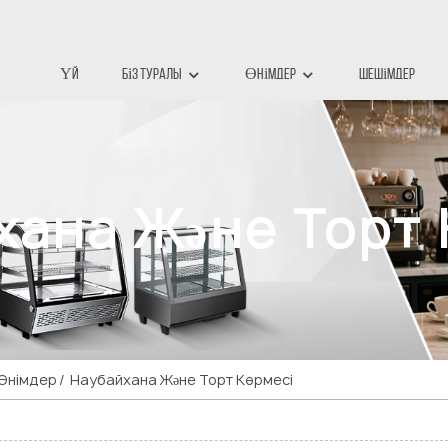
Үй
Біз Туралы
Өнімдер
Шешімдер
хана Және Торт 
Өнімдер
Наубайхана Және Торт Көрмесі