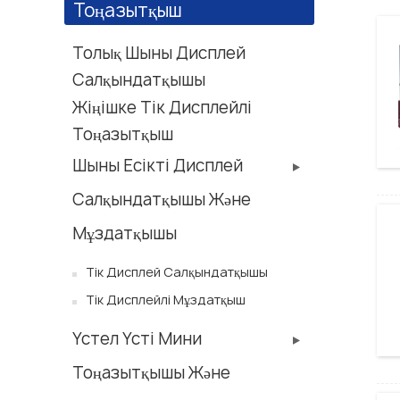
Тоңазытқыш
Толық Шыны Дисплей
Салқындатқышы
Жіңішке Тік Дисплейлі
Тоңазытқыш
Шыны Есікті Дисплей
Салқындатқышы Және
Мұздатқышы
Тік Дисплей Салқындатқышы
Тік Дисплейлі Мұздатқыш
Үстел Үсті Мини
Тоңазытқышы Және