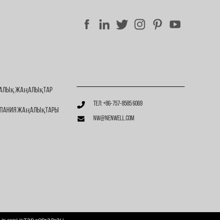
алық Жаңалықтар
Тел: +86-757-8585 6069
пания Жаңалықтары
nw@nenwell.com
ық құқықтар қорғалған.