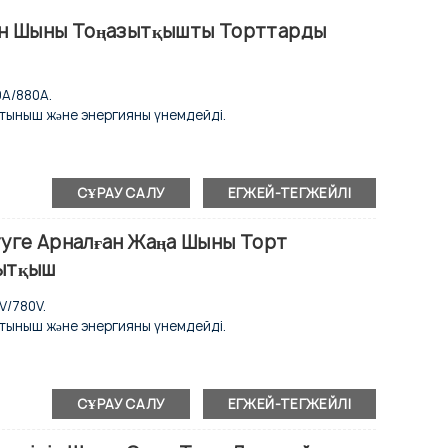
ан Шыны Тоңазытқышты Торттарды
0A/880A.
тыныш және энергияны үнемдейді.
СҰРАУ САЛУ
ЕГЖЕЙ-ТЕГЖЕЙЛІ
 мыс буландырғыш.
 LED жарықтандыру.
 контроллер.
туге Арналған Жаңа Шыны Торт
ырылады.
зытқыш
V/780V.
тыныш және энергияны үнемдейді.
СҰРАУ САЛУ
ЕГЖЕЙ-ТЕГЖЕЙЛІ
 мыс буландырғыш.
 LED жарықтандыру.
 контроллер.