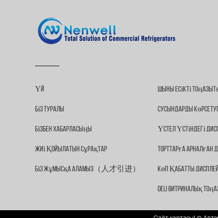
Үй
Шыны Есікті Тоңазы
Біз Туралы
Сусындарды Көрсету
Бізбен Хабарласыңы
Үстел Үстіндегі Ди
Жиі Қойылатын Сұрақтар
Торттарға Арналған
Біз Жұмысқа Аламыз（人才引进）
Көп Қабатты Диспле
Deli Витриналық То
Сайт картасы
| © Авто