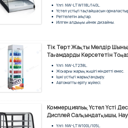
Үлгі: NW-LTW118L/140L.
Үстел үстіңгі тақтайшасын орналастыр
Реттелетін аяқтар.
Иілген алдыңғы әйнек дизайны.
Тұтас шыңдалған әйнек.
Автоматты жібіту түрі.
Статикалық салқындату жүйесі.
Әр палубаның ішкі жарықдиодты шамд
Тік Төрт Жақты Мөлдір Шыны
Сандық температура реттегіші және д
Тағамдарды Көрсететін Тоң
Сыртқы және ішкі жағы тот баспайтын
Үлгі: NW-LT238L.
Жоғарғы жарық жәшігі міндетті емес.
Ішкі үстіңгі жарықтандыру.
Автоматты еріту жүйесі.
Желдеткішпен салқындату жүйесі.
Стандартты модель, биіктігі 4 фут.
4 жағынан оқшауланған шыны панель
Реттелетін ПВХ жабыны бар сым сөре
Коммерциялық Үстел Үсті Дес
Техникалық қызмет көрсетуді қажет е
Дисплей Салқындатқышы, Нау
Сандық температура реттегіші және д
Үлгі: NW-LTW100L/105L.