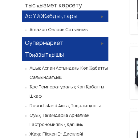
тыс қызмет көрсету
Ас Үй Жабдықтары
Amazon Онлайн Сатылымы
Супермаркет
Тоңазытқышы
Ашық Аспан Астындағы Көп Қабатты
Салқындатқыш
Қос Температуралық Көп Қабатты
Шкаф
Round Island Ашық Тоңазытқышы
Суық Тағамдарға Арналған
Гастрономиялық Қапшық
Жаңа Піскен Ет Дисплейі