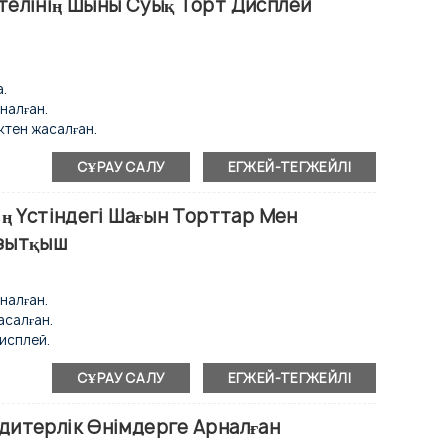
телінің Шыны Суық Торт Дисплей
ырылады.
а.
налған.
ктен жасалған.
исплей.
СҰРАУ САЛУ
ЕГЖЕЙ-ТЕГЖЕЙЛІ
тпейтін конденсатор.
 LED жарықтандыру.
ің Үстіндегі Шағын Торттар Мен
азытқыш
қы сырғымалы есік.
елер.
 болаттан жасалған.
налған.
асалған.
исплей.
тпейтін конденсатор.
СҰРАУ САЛУ
ЕГЖЕЙ-ТЕГЖЕЙЛІ
 LED жарықтандыру.
дитерлік Өнімдерге Арналған