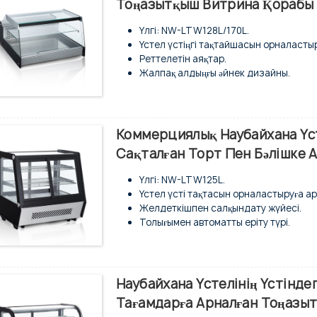
Тоңазытқыш Витрина Қорабы
Оңай тазалау үшін ауыстырылатын арт
Сыртқы және ішкі жағы тот баспайтын
Үлгі: NW-LTW128L/170L.
Шыныдағы конденсацияланған суды ав
Үстел үстіңгі тақтайшасын орналастыр
Реттелетін аяқтар.
Жалпақ алдыңғы әйнек дизайны.
Тұтас шыңдалған әйнек.
Автоматты жібіту түрі.
Статикалық салқындату жүйесі.
Ішкі жарықдиодты жарықтандыру.
Коммерциялық Наубайхана Үст
Сандық температура реттегіші және д
Сақталған Торт Пен Бәлішке 
Сыртқы және ішкі жағы тот баспайтын
Үлгі: NW-LTW125L.
Үстел үсті тақтасын орналастыруға ар
Желдеткішпен салқындату жүйесі.
Толығымен автоматты еріту түрі.
Техникалық қызмет көрсетуді қажет е
Сандық температура реттегіші және д
Алдыңғы және артқы ауыстырылатын с
Ішкі жағында екі жағынан керемет LE
Наубайхана Үстелінің Үстінде
Хроммен қапталған 2 қабатты сым сөр
Тағамдарға Арналған Тоңазы
Сыртқы және ішкі жағы тот баспайтын