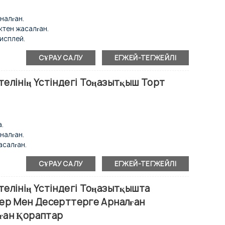
налған.
ктен жасалған.
исплей.
тпейтін конденсатор.
СҰРАУ САЛУ
ЕГЖЕЙ-ТЕГЖЕЙЛІ
D жарықтандыру.
елінің Үстіндегі Тоңазытқыш Торт
қы сырғымалы есік.
елер.
 болаттан жасалған.
томатты түрде кетіруге болады.
а.
налған.
асалған.
исплей.
СҰРАУ САЛУ
ЕГЖЕЙ-ТЕГЖЕЙЛІ
тпейтін конденсатор.
D жарықтандыру.
елінің Үстіндегі Тоңазытқышта
дер Мен Десерттерге Арналған
қы сырғымалы есік.
ған Қораптар
елер.
 болаттан жасалған.