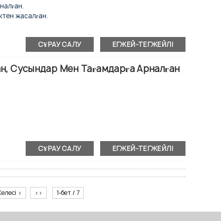
налған.
ктен жасалған.
гішпен.
тпейтін конденсатор.
қтандыру.
СҰРАУ САЛУ
ЕГЖЕЙ-ТЕГЖЕЙЛІ
ан, Сусындар Мен Тағамдарға Арналған
қы сырғымалы есік.
 сөрелер.
 болаттан жасалған.
р.
исплей.
D жарықтандыру.
СҰРАУ САЛУ
ЕГЖЕЙ-ТЕГЖЕЙЛІ
дер.
лер.
тпейтін конденсатор.
исплей.
Келесі >
>>
1-бет / 7
арықтандыру.