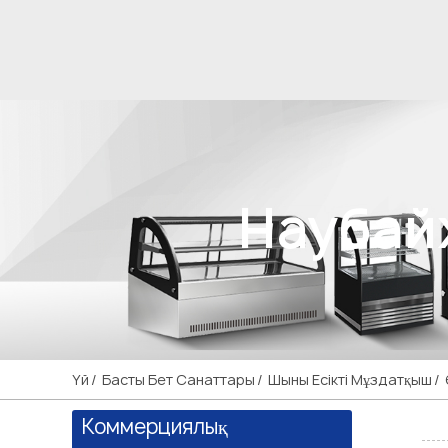
Наубай
Үй
Басты Бет Санаттары
Шыны Есікті Мұздатқыш
Коммерциялық