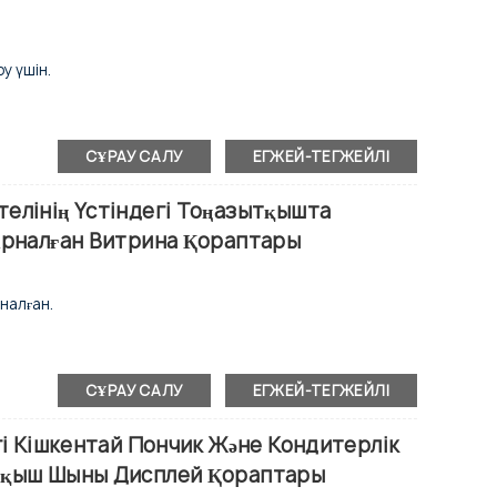
қы сырғымалы есік.
 болаттан жасалған.
томатты түрде кетіруге болады.
у үшін.
СҰРАУ САЛУ
ЕГЖЕЙ-ТЕГЖЕЙЛІ
елінің Үстіндегі Тоңазытқышта
исплей.
Арналған Витрина Қораптары
 болаттан жасалған.
налған.
тпейтін конденсатор.
СҰРАУ САЛУ
ЕГЖЕЙ-ТЕГЖЕЙЛІ
исплей.
ырғанайтын есіктер.
D жарықтандыру.
гі Кішкентай Пончик Және Кондитерлік
елер.
тқыш Шыны Дисплей Қораптары
 болаттан жасалған.