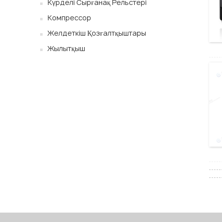
Күрделі Сырғанақ Рельстері
Компрессор
Желдеткіш Қозғалтқыштары
Жылытқыш