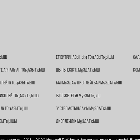
тқыш
Ет Витринасының Тоңазытқышы
Сал
ге Арналған Тоңазытқыш
Шыны Есікті Мұздатқыш
Ком
сплейлі Тоңазытқыш
Балмұздақ Дисплейі Бар Мұздатқыш
 Дисплей Тоңазытқышы
Қол Жететін Мұздатқыш
йлі Тоңазытқыш
Үстел Астындағы Мұздатқыш
ңазытқышы
Дисплейлік Мұздатқыш
рлық құқық - 2016 - 2022 Nenwell Refrigeration компаниясына тиесілі. Барл