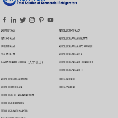
Laman Utama
Peti Sejuk Pintu Kaca
Tentang Kami
Peti Sejuk Paparan Minuman
Hubungi Kami
Peti Sejuk Paparan Atas Kaunter
Soalan Lazim
Peti Sejuk Paparan Kek
Kami Mengambil Pekerja（人才引进）
Peti Sejuk Paparan Berbilang Dek
Peti Sejuk Paparan Deli
Peti Sejuk Paparan Daging
Berita Industri
Peti Sejuk Pintu Kaca
Berita Syarikat
Peti Sejuk Beku Paparan Aiskrim
Peti Sejuk Capai Masuk
Peti Sejuk Bawah Kaunter