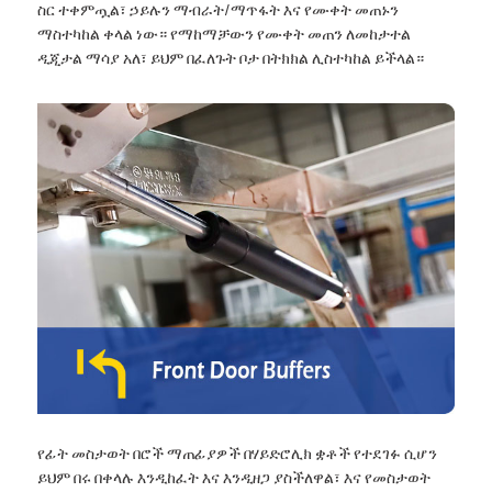
ስር ተቀምጧል፣ ኃይሉን ማብራት/ማጥፋት እና የሙቀት መጠኑን
ማስተካከል ቀላል ነው። የማከማቻውን የሙቀት መጠን ለመከታተል
ዲጂታል ማሳያ አለ፣ ይህም በፈለጉት ቦታ በትክክል ሊስተካከል ይችላል።
የፊት መስታወት በሮች ማጠፊያዎች በሃይድሮሊክ ቋቶች የተደገፉ ሲሆን
ይህም በሩ በቀላሉ እንዲከፈት እና እንዲዘጋ ያስችለዋል፣ እና የመስታወት