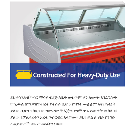
ይህ የሳንድዊች ባር ማሳያ ፍሪጅ ለቤት ውስጥም ሆነ ለውጭ አገልግሎት
የሚውል ከማይዝግ ብረት የተሰራ ሲሆን የዝገት መቋቋም እና ዘላቂነት
ያለው ሲሆን የካቢኔው ግድግዳዎች እጅግ በጣም ጥሩ የሙቀት መከላከያ
ያለው የፖሊዩረቴን አረፋ ንብርብር አላቸው። ይህ ክፍል ለከባድ የንግድ
አጠቃቀሞች ፍጹም መፍትሄ ነው።