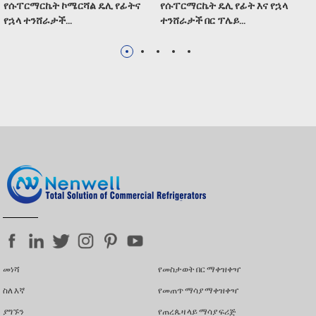
የሱፐርማርኬት ኮሜርሻል ዴሊ የፊትና
የሱፐርማርኬት ዴሊ የፊት እና የኋላ
የኋላ ተንሸራታች...
ተንሸራታች በር ፕሌይ...
መነሻ
የመስታወት በር ማቀዝቀዣ
ስለ እኛ
የመጠጥ ማሳያ ማቀዝቀዣ
ያግኙን
የጠረጴዛ ላይ ማሳያ ፍሪጅ