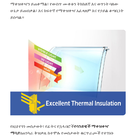
ማቀዝቀዣን ይጠቀማል፣ የውስጥ ሙቀቱን ትክክለኛ እና ወጥነት ባለው
ሁኔታ ይጠብቃል፣ እና ከፍተኛ የማቀዝቀዣ አፈጻጸም እና የኃይል ቆጣቢነት
ይሰጣል።
የዚህ የጎን መስታወት፣ የፊትና የኋላ በሮች
የሳንድዊች ማቀዝቀዣ
ማሳያ
በጠንካራ ቅዝቃዜ ከተሞሉ የመስታወት ቁርጥራጮች የተገነቡ