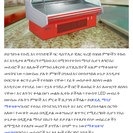
ይህ ዓይነቱ የሱሺ እና የሳንድዊች ባር ዲስፕሌይ ቺለር ፍሪጅ የበሰለ ምግቦችን ትኩስ
እና እንዲታዩ ለማድረግ የሚስብ እና በሚገባ የተገነባ ማሳያ ሲሆን ለግሮሰሪ
መደብሮች እና ለሌሎች የምግብ አቅርቦት አፕሊኬሽኖች ፍጹም የማቀዝቀዣ
መፍትሄ ነው። በውስጡ ያሉት ምግቦች በንጹህ እና በተስተካከለ ሁኔታ እንዲታዩ
በብርጭቆ ቁርጥራጮች የተከበቡ ናቸው፣ የፊት መስታወት ለስላሳ መልክ
እንዲኖረው የተነደፈ ነው፣ የኋላ ተንሸራታች በሮች ለመክፈት እና ለመዝጋት ለስላሳ
ናቸው፣ እና ለጥገና ቀላል በሆነ መልኩ ሊተኩ ይችላሉ። የውስጥ LED መብራት
በውስጡ ያሉትን ምግቦች እና ምርቶች ሊያጎላ ይችላል። ይህ
የዴሊ ማሳያ
ማቀዝቀዣ
አብሮ የተሰራ የኮንደንሲንግ ዩኒት እና አየር የሚያስተላልፍ ስርዓት
አለው፣ የሙቀት መጠኑ በዲጂታል መቆጣጠሪያ ቁጥጥር የሚደረግበት ሲሆን የስራ
ሁኔታው ​​በዲጂታል ማሳያ ስክሪን ላይ ይታያል። የተለያዩ የቦታ መስፈርቶችን
ለማሟላት የተለያዩ መጠኖች ይገኛሉ፣ በጣም ጥሩ ነው
የማቀዝቀዣ
መፍትሄ
ለግሮሰሪ መደብሮች እና ለሌሎች የችርቻሮ ንግዶች።