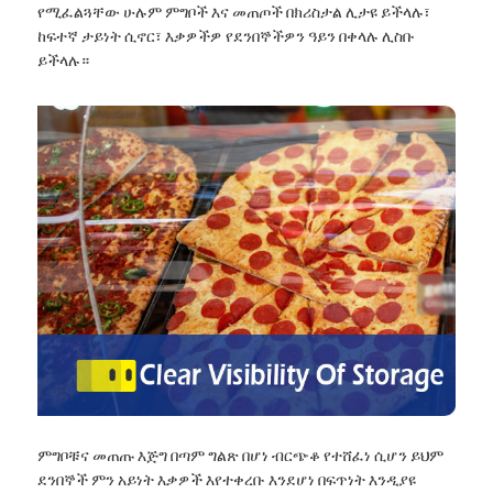
የሚፈልጓቸው ሁሉም ምግቦች እና መጠጦች በክሪስታል ሊታዩ ይችላሉ፣
ከፍተኛ ታይነት ሲኖር፣ እቃዎችዎ የደንበኞችዎን ዓይን በቀላሉ ሊስቡ
ይችላሉ።
ምግቦቹና መጠጡ እጅግ በጣም ግልጽ በሆነ ብርጭቆ የተሸፈነ ሲሆን ይህም
ደንበኞች ምን አይነት እቃዎች እየተቀረቡ እንደሆነ በፍጥነት እንዲያዩ