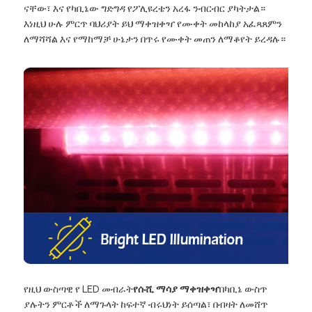
ናቸው፣ እና የካቢኔው ግድግዳ የፖሊዩረቴን አረፋ ንብርብር ያካትታል።
እነዚህ ሁሉ ምርጥ ባህሪያት ይህ ማቀዝቀዣ የሙቀት መከላከያ አፈጻጸምን
ለማሻሻል እና የማከማቻ ሁኔታን በጥሩ የሙቀት መጠን ለማቆየት ይረዳሉ።
የዚህ ውስጣዊ የ LED መብራት
የሱሺ ማሳያ ማቀዝቀዣ
በካቢኔ ውስጥ
ያሉትን ምርቶች ለማጉላት ከፍተኛ ብሩህነት ይሰጣል፣ በብዛት ለመሸጥ