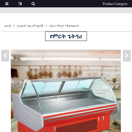
መነሻ
የመነሻ ገጽ-ምድቦች
የስጋ ማሳያ ማቀዝቀዣ
የምርት ጌትጎሪ