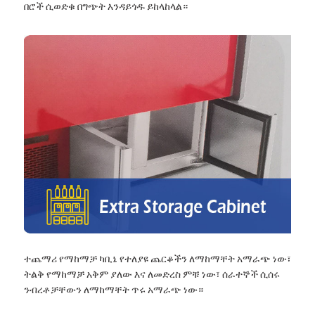
በሮች ሲወድቁ በግጭት እንዳይጎዱ ይከላከላል።
ተጨማሪ የማከማቻ ካቢኔ የተለያዩ ጨርቆችን ለማከማቸት አማራጭ ነው፣
ትልቅ የማከማቻ አቅም ያለው እና ለመድረስ ምቹ ነው፣ ሰራተኞች ሲሰሩ
ንብረቶቻቸውን ለማከማቸት ጥሩ አማራጭ ነው።