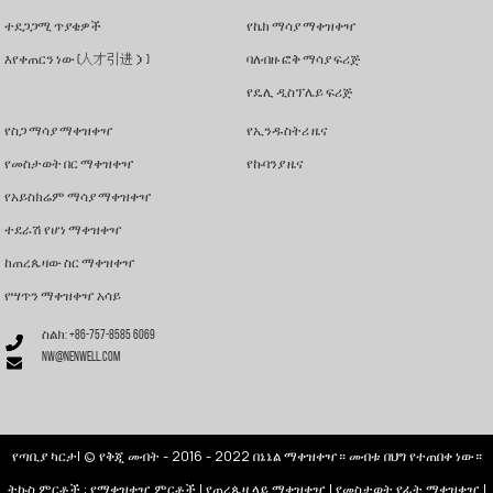
ተደጋጋሚ ጥያቄዎች
የኬክ ማሳያ ማቀዝቀዣ
እየቀጠርን ነው (人才引进）)
ባለብዙ ፎቅ ማሳያ ፍሪጅ
የዴሊ ዲስፕሌይ ፍሪጅ
የስጋ ማሳያ ማቀዝቀዣ
የኢንዱስትሪ ዜና
የመስታወት በር ማቀዝቀዣ
የኩባንያ ዜና
የአይስክሬም ማሳያ ማቀዝቀዣ
ተደራሽ የሆነ ማቀዝቀዣ
ከጠረጴዛው ስር ማቀዝቀዣ
የሣጥን ማቀዝቀዣ አሳይ
ስልክ: +86-757-8585 6069
nw@nenwell.com
የጣቢያ ካርታ
| © የቅጂ መብት - 2016 - 2022 በኔኔል ማቀዝቀዣ። መብቱ በህግ የተጠበቀ ነው።
ትኩስ ምርቶች
:
የማቀዝቀዣ ምርቶች
|
የጠረጴዛ ላይ ማቀዝቀዣ
|
የመስታወት የፊት ማቀዝቀዣ
|