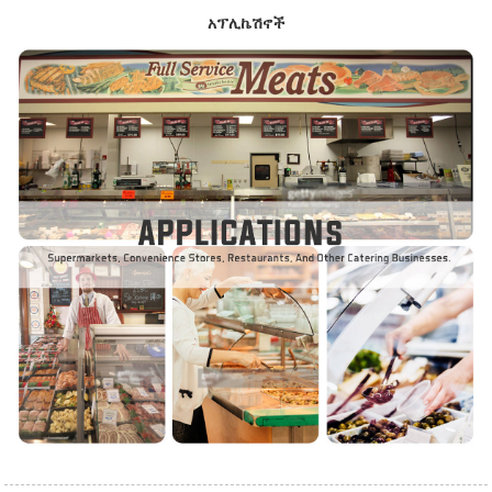
አፕሊኬሽኖች