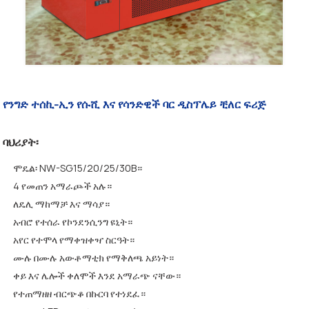
የንግድ ተሰኪ-ኢን የሱሺ እና የሳንድዊች ባር ዲስፕሌይ ቺለር ፍሪጅ
ባህሪያት፡
ሞዴል፡ NW-SG15/20/25/30B።
4 የመጠን አማራጮች አሉ።
ለዴሊ ማከማቻ እና ማሳያ።
አብሮ የተሰራ የኮንደንሲንግ ዩኒት።
አየር የተሞላ የማቀዝቀዣ ስርዓት።
ሙሉ በሙሉ አውቶማቲክ የማቅለጫ አይነት።
ቀይ እና ሌሎች ቀለሞች እንደ አማራጭ ናቸው።
የተጠማዘዘ ብርጭቆ በኩርባ የተነደፈ።