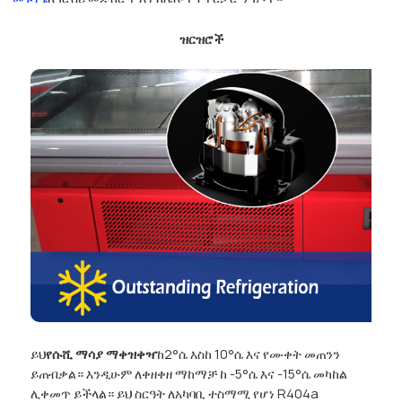
ዝርዝሮች
ይህ
የሱሺ ማሳያ ማቀዝቀዣ
ከ2°ሴ እስከ 10°ሴ እና የሙቀት መጠንን
ይጠብቃል። እንዲሁም ለቀዘቀዘ ማከማቻ ከ -5°ሴ እና -15°ሴ መካከል
ሊቀመጥ ይችላል። ይህ ስርዓት ለአካባቢ ተስማሚ የሆነ R404a