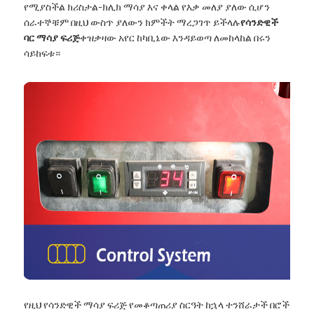
የሚያስችል ክሪስታል-ክሊክ ማሳያ እና ቀላል የእቃ መለያ ያለው ሲሆን
ሰራተኞቹም በዚህ ውስጥ ያለውን ክምችት ማረጋገጥ ይችላሉ
የሳንድዊች
ባር ማሳያ ፍሪጅ
ቀዝቃዛው አየር ከካቢኔው እንዳይወጣ ለመከላከል በሩን
ሳይከፍቱ።
የዚህ የሳንድዊች ማሳያ ፍሪጅ የመቆጣጠሪያ ስርዓት ከኋላ ተንሸራታች በሮች