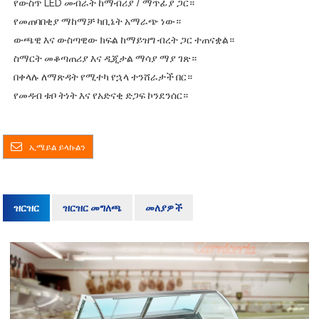
የውስጥ LED መብራት ከማብሪያ / ማጥፊያ ጋር።
የመጠባበቂያ ማከማቻ ካቢኔት አማራጭ ነው።
ውጫዊ እና ውስጣዊው ክፍል ከማይዝግ ብረት ጋር ተጠናቋል።
ስማርት መቆጣጠሪያ እና ዲጂታል ማሳያ ማያ ገጽ።
በቀላሉ ለማጽዳት የሚተካ የኋላ ተንሸራታች በር።
የመዳብ ቱቦ ትነት እና የአድናቂ ድጋፍ ኮንደንሰር።
ኢሜይል ይላኩልን
ዝርዝር
ዝርዝር መግለጫ
መለያዎች