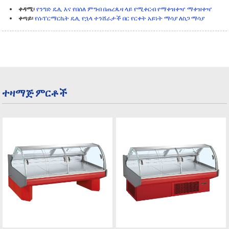
ቀዳሚ፡
የንግድ ዴሊ እና የበሰለ ምግብ በጠረጴዛ ላይ የሚቀርብ የማቀዝቀዣ ማቀዝቀዣ
ቀጣይ፡
የሱፐርማርኬት ዴሊ የኋላ ተንሸራታች በር የርቀት አይነት ማሳያ ለስጋ ማሳያ
ተዛማጅ ምርቶች