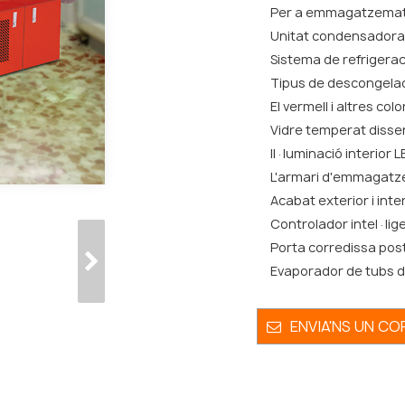
Per a emmagatzematge
Unitat condensadora
Sistema de refrigeraci
Tipus de descongelac
El vermell i altres col
Vidre temperat disse
Il·luminació interior 
L'armari d'emmagatze
Acabat exterior i inte
Controlador intel·ligen
Porta corredissa poste
Evaporador de tubs de
ENVIA'NS UN C