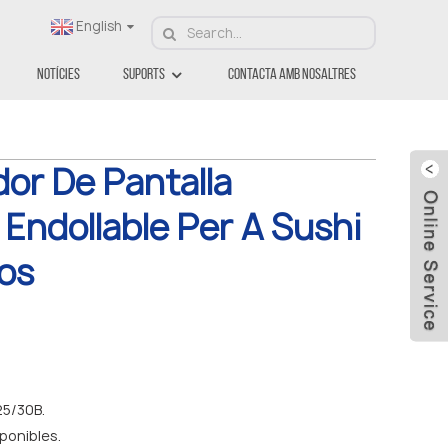
English
Notícies
Suports
Contacta Amb Nosaltres
dor De Pantalla
 Endollable Per A Sushi
xos
5/30B.
ponibles.