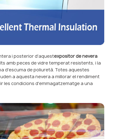
antera i posterior d'aquest
expositor de nevera
ts amb peces de vidre temperat resistents, i la
apa d'escuma de poliuretà. Totes aquestes
juden a aquesta nevera a millorar el rendiment
enir les condicions d'emmagatzematge a una