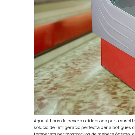
Aquest tipus de nevera refrigerada per a sushi i 
solució de refrigeració perfecta per a botigues de
temperats per mostrar-los de manera òptima, el 