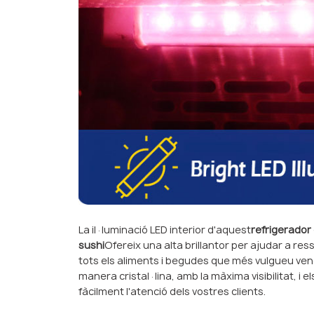
La il·luminació LED interior d'aquest
refrigerador 
sushi
Ofereix una alta brillantor per ajudar a res
tots els aliments i begudes que més vulgueu ve
manera cristal·lina, amb la màxima visibilitat, i e
fàcilment l'atenció dels vostres clients.