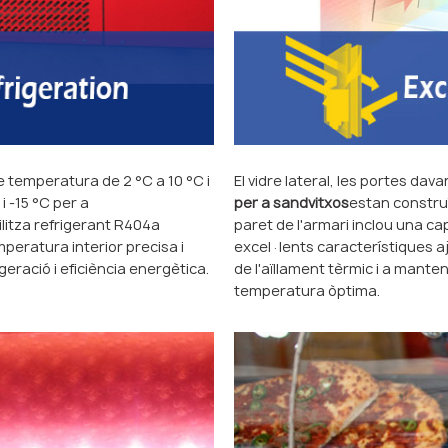
 temperatura de 2 °C a 10 °C i
El vidre lateral, les portes dav
 -15 °C per a
per a sandvitxos
estan construï
itza refrigerant R404a
paret de l'armari inclou una c
eratura interior precisa i
excel·lents característiques a
geració i eficiència energètica.
de l'aïllament tèrmic i a mant
temperatura òptima.