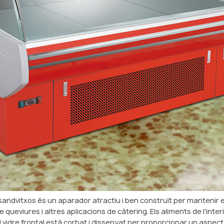
sandvitxos és un aparador atractiu i ben construït per mantenir e
 queviures i altres aplicacions de càtering. Els aliments de l'inte
vidre frontal està corbat i dissenyat per proporcionar un aspect