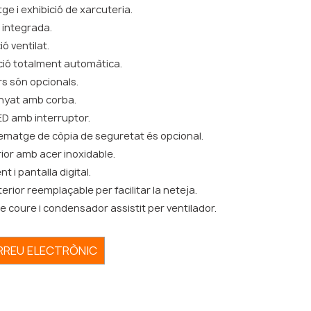
 i exhibició de xarcuteria.
 integrada.
ó ventilat.
ió totalment automàtica.
ors són opcionals.
nyat amb corba.
LED amb interruptor.
matge de còpia de seguretat és opcional.
rior amb acer inoxidable.
t i pantalla digital.
rior reemplaçable per facilitar la neteja.
 coure i condensador assistit per ventilador.
ORREU ELECTRÒNIC