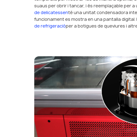
suaus per obrir i tancar, i és reemplaçable per a u
de delicatessen
té una unitat condensadora integ
funcionament es mostra en una pantalla digital. H
de refrigeració
per a botigues de queviures i alt