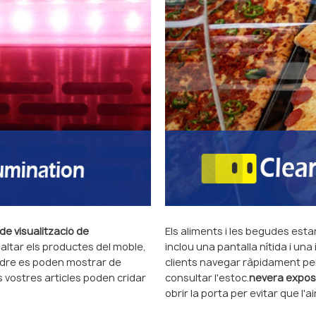
de visualització de
Els aliments i les begudes est
saltar els productes del moble,
inclou una pantalla nítida i una
ndre es poden mostrar de
clients navegar ràpidament pels
ls vostres articles poden cridar
consultar l'estoc.
nevera exposi
obrir la porta per evitar que l'a