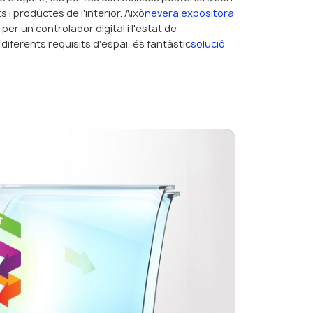
 i productes de l'interior. Això
nevera expositora
r un controlador digital i l'estat de
diferents requisits d'espai, és fantàstic
solució