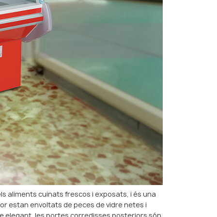
ls aliments cuinats frescos i exposats, i és una
rior estan envoltats de peces de vidre netes i
e elegant, les portes corredisses posteriors són