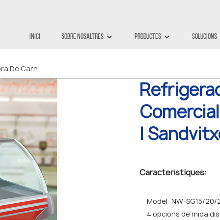
Inici
Sobre Nosaltres
Productes
Solucions
ora De Carn
Refrigera
Comercial
I Sandvit
Característiques:
Model: NW-SG15/20/2
4 opcions de mida dis