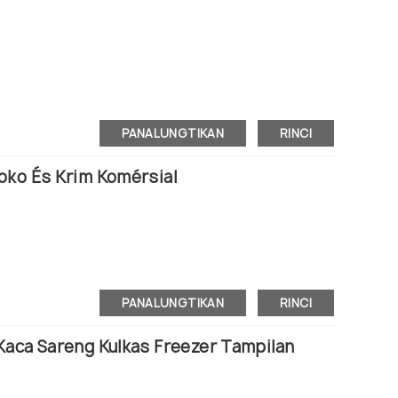
n.
i.
PANALUNGTIKAN
RINCI
.
n.
oko És Krim Komérsial
ti.
PANALUNGTIKAN
RINCI
Kaca Sareng Kulkas Freezer Tampilan
n.