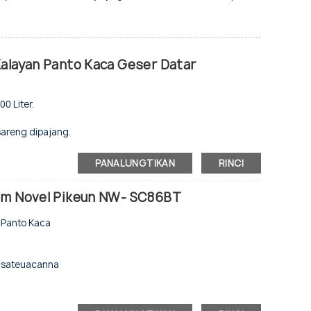
Kalayan Panto Kaca Geser Datar
0 Liter.
sareng dipajang.
nual.
PANALUNGTIKAN
RINCI
i.
rim Novel Pikeun NW- SC86BT
 Panto Kaca
ét sateuacanna
bel.