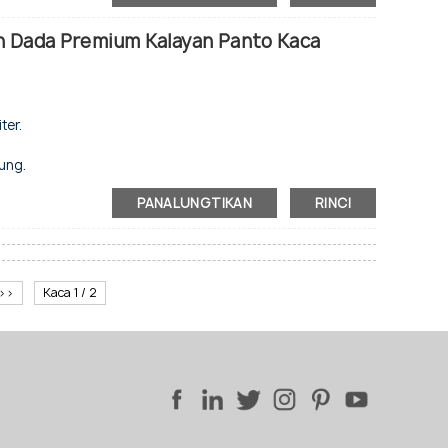
i.
n Dada Premium Kalayan Panto Kaca
n.
ter.
ung.
bel.
sareng dipajang.
PANALUNGTIKAN
RINCI
nual.
han.
>>
Kaca 1 / 2
bel.