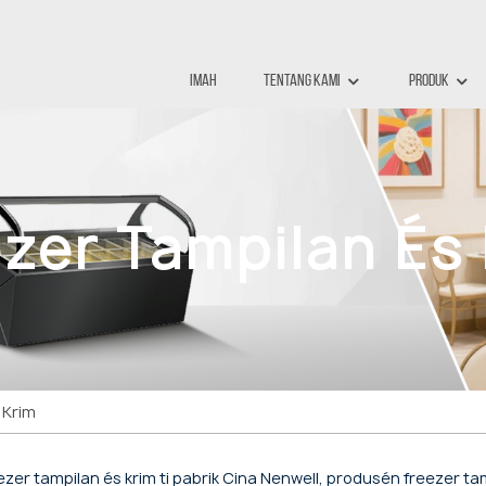
Imah
Tentang Kami
Produk
zer Tampilan És
 Krim
ezer tampilan és krim ti pabrik Cina Nenwell, produsén freezer t