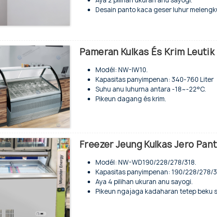
Aya 2 pilihan ukuran anu sayogi.
Layar tampilan digital.
Desain panto kaca geser luhur melengk
Sistem anu dibantuan ku kipas.
Pikeun ngajaga kadaharan tetep beku 
Lampu LED anu cemerlang.
Suhu anu luhurna antara -18~-22°C.
Kinerja luhur sareng efisiensi énergi.
Sistem pendingin statis & pencairan ma
Seueur warna anu sayogi kanggo piliha
Cocog sareng refrigeran R134a/R600a.
Roda pikeun gampang dipasang.
Pameran Kulkas És Krim Leutik
Sistem kontrol digital & layar tampilan.
Kalayan unit kondensasi anu diwangun.
Modél: NW-IW10.
Dilengkepan ku kipas kompresor.
Kapasitas panyimpenan: 340-760 Liter
Kotak lampu mangrupikeun pilihan.
Suhu anu luhurna antara -18~-22°C.
Kinerja luhur sareng hemat énergi.
Pikeun dagang és krim.
Warna bodas standar téh matak héran.
Posisi nangtung mandiri.
Roda handap pikeun gerakan anu fléksi
10 panci stainless steel anu tiasa digant
Kaca hareup anu ditemper melengkung
Suhu lingkungan maksimal: 35°C.
Freezer Jeung Kulkas Jero Pan
Panto kaca geser tukang.
Dilengkepan ku konci jeung gembok.
Modél: NW-WD190/228/278/318.
Gagang panto akrilik jeung hiasanana.
Kapasitas panyimpenan: 190/228/278/31
Evaporator sareng kondensor ganda.
Aya 4 pilihan ukuran anu sayogi.
Cocog sareng refrigeran R404a.
Pikeun ngajaga kadaharan tetep beku 
Sistem kontrol éléktronik.
Suhu anu luhurna antara -18~-22°C.
Layar tampilan digital.
Sistem pendingin statis & pencairan ma
Sistem anu dibantuan ku kipas.