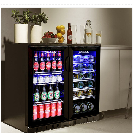
ສຳລັບຮັກສາເຄື່ອງດື່ມໃຫ້ເຢັນ ແລະ ວາງສະແດງ
ພື້ນຜິວມີສີເງິນສຳເລັດຮູບຄຸນນະພາບສູງ.
ມີຫຼາຍຂະໜາດໃຫ້ເລືອກ.
ພາຍນອກເຮັດດ້ວຍເຫຼັກສະແຕນເລດ ແລະ ພາຍໃນເຮັດດ້ວຍອາລູມີນຽມ.
ຕົວຄວບຄຸມອຸນຫະພູມດິຈິຕອນ ແລະ ໜ້າຈໍສະແດງຜົນ.
ຊັ້ນວາງພາຍໃນມີນ້ຳໜັກຫຼາຍ ແລະ ສາມາດປັບໄດ້.
ການໃຊ້ພະລັງງານຕໍ່າ ແລະ ສຽງລົບກວນຕໍ່າ.
ປະຕິບັດໄດ້ດີໃນການສນວນກັນຄວາມຮ້ອນ.
ປະຕູສະວິງແກ້ວທີ່ມີຄວາມທົນທານ.
ມີກະແຈລັອກປະຕູ ແລະ ແຜງປະຕູເປັນປະເພດປິດອັດຕະໂນມັດ.
ດ້ວຍແຜ່ນກະດານຂະຫຍາຍອອກເປັນເຄື່ອງລະເຫີຍ.
ລໍ້ລຸ່ມສຳລັບການວາງທີ່ຍືດຫຍຸ່ນ.