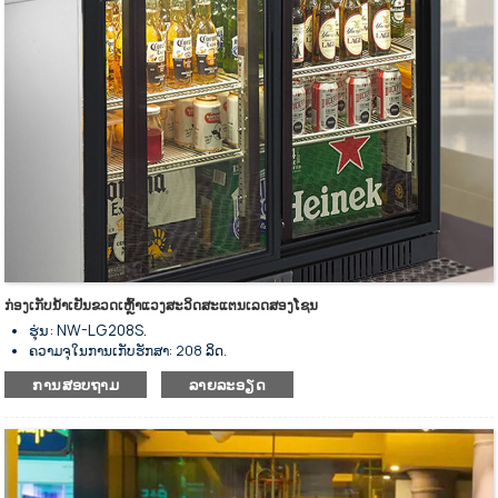
ລໍ້ລຸ່ມສຳລັບການວາງທີ່ຍືດຫຍຸ່ນ.
ກ່ອງເກັບນ້ຳເຢັນຂວດເຫຼົ້າແວງສະວິດສະແຕນເລດສອງໂຊນ
ຮຸ່ນ: NW-LG208S.
ຄວາມຈຸໃນການເກັບຮັກສາ: 208 ລິດ.
ຕູ້ເຢັນຂວດໃຕ້ແຖບຕູ້ເຢັນເຫຼົ້າແວງ
ການສອບຖາມ
ລາຍລະອຽດ
ສຳລັບເກັບຮັກສາເຄື່ອງດື່ມເຢັນ ແລະ ໝີ ໃຫ້ເກັບຮັກສາໄວ້ ແລະ ວາງສະແດງ.
ພາຍນອກເຮັດດ້ວຍເຫຼັກສະແຕນເລດສີດຳ ແລະ ພາຍໃນເຮັດດ້ວຍອາລູມີ
ນຽມ.
ມີຫຼາຍຂະໜາດໃຫ້ເລືອກ.
ເຄື່ອງຄວບຄຸມອຸນຫະພູມດິຈິຕອນ.
ຊັ້ນວາງທີ່ທົນທານສາມາດປັບໄດ້.