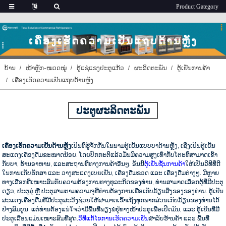
ເຄື່ອງເຮັດຄວາມເຢັນແຖບດ້ານຫຼັງ
ບ້ານ
ໜ້າຫຼັກ-ໝວດໝູ່
ຕູ້ແຊ່ແຂງປະຕູແກ້ວ
ຜະລິດຕະພັນ
ຕູ້ເຢັນການຄ້າ
ເຄື່ອງເຮັດຄວາມເຢັນແຖບດ້ານຫຼັງ
ປະຕູຜະລິດຕະພັນ
ເຄື່ອງເຮັດຄວາມເຢັນດ້ານຫຼັງ
ເປັນທີ່ຮູ້ຈັກກັນໃນນາມຕູ້ເຢັນແບບບາດ້ານຫຼັງ, ເຊິ່ງເປັນຕູ້ເຢັນ
ສະແດງເຄື່ອງດື່ມຂະໜາດນ້ອຍ. ໂດຍປົກກະຕິແລ້ວມັນມີຄວາມສູງເທົ່າກັບໂຕະທີ່ສາມາດເຂົ້າ
ກັບບາ, ຮ້ານອາຫານ, ແລະສະຖານທີ່ທາງການຄ້າອື່ນໆ. ອັນນີ້
ຕູ້ເຢັນຊັ້ນການຄ້າ
ໃຫ້ເປັນວິທີທີ່ດີ
ໃນການເກັບຮັກສາ ແລະ ວາງສະແດງເບຍເຢັນ, ເຄື່ອງດື່ມຂວດ ແລະ ເຄື່ອງດື່ມຕ່າງໆ. ມີຫຼາຍ
ທາງເລືອກທີ່ເໝາະສົມກັບຄວາມຕ້ອງການທາງທຸລະກິດຂອງທ່ານ, ທ່ານສາມາດເລືອກຕູ້ທີ່ມີປະຕູ
ດຽວ, ປະຕູຄູ່ ຫຼື ປະຕູສາມຕາມຄວາມຈຸທີ່ທ່ານຕ້ອງການເພື່ອເກັບມ້ຽນສິ່ງຂອງຂອງທ່ານ. ຕູ້ເຢັນ
ສະແດງເຄື່ອງດື່ມທີ່ມີປະຕູສະວິງຊ່ວຍໃຫ້ສາມາດເຂົ້າເຖິງທຸກພາກສ່ວນເກັບມ້ຽນຂອງທ່ານໄດ້
ຢ່າງສົມບູນ, ແຕ່ທ່ານຕ້ອງແນ່ໃຈວ່າມີພື້ນທີ່ພຽງພໍຢູ່ທາງໜ້າປະຕູເພື່ອເປີດມັນ, ແລະ ຕູ້ເຢັນທີ່ມີ
ປະຕູເລື່ອນແມ່ນເໝາະສົມທີ່ສຸດ.
ວິທີແກ້ໄຂການເຮັດຄວາມເຢັນ
ສຳລັບຮ້ານຄ້າ ແລະ ພື້ນທີ່