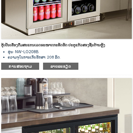
ຕູ້ເຢັນເຄື່ອງດື່ມສະແຕນເລດຂະໜາດກະທັດຮັດ ປະຕູແກ້ວສອງຊັ້ນດ້ານຫຼັງ
ຮຸ່ນ: NW-LG208B.
ຄວາມຈຸໃນການເກັບຮັກສາ: 208 ລິດ.
ຕູ້ເຢັນແບບມີກະຈົກສອງປະຕູດ້ານຫຼັງ.
ການສອບຖາມ
ລາຍລະອຽດ
ມີລະບົບເຮັດຄວາມເຢັນຊ່ວຍດ້ວຍພັດລົມ.
ສຳລັບເກັບຮັກສາເຄື່ອງດື່ມເຢັນ ແລະ ວາງສະແດງ.
ພື້ນຜິວສຳເລັດຮູບດ້ວຍສັງກະສີ.
ມີຫຼາຍຂະໜາດໃຫ້ເລືອກ.
ພາຍນອກເຮັດດ້ວຍເຫຼັກສະແຕນເລດ ແລະ ພາຍໃນເຮັດດ້ວຍອາລູມີນຽມ.
ຕົວຄວບຄຸມອຸນຫະພູມດິຈິຕອນ ແລະ ໜ້າຈໍສະແດງຜົນ.
ຊັ້ນວາງພາຍໃນມີນ້ຳໜັກຫຼາຍ ແລະ ສາມາດປັບໄດ້.
ການໃຊ້ພະລັງງານຕໍ່າ ແລະ ສຽງລົບກວນຕໍ່າ.
ປະຕິບັດໄດ້ດີໃນການສນວນກັນຄວາມຮ້ອນ.
ປະຕູສະວິດກະຈົກສອງຊັ້ນ.
ມີກະແຈລັອກປະຕູ ແລະ ແຜງປະຕູເປັນປະເພດປິດອັດຕະໂນມັດ.
ດ້ວຍແຜ່ນກະດານຂະຫຍາຍອອກເປັນເຄື່ອງລະເຫີຍ.