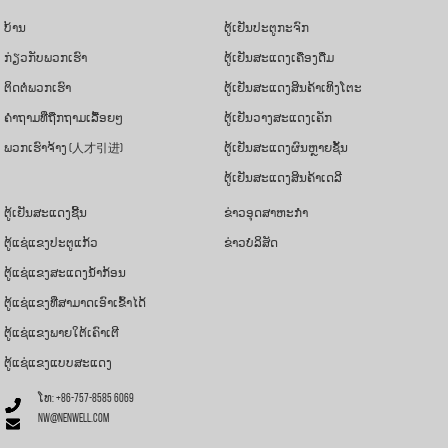
ບ້ານ
ຕູ້ເຢັນປະຕູກະຈົກ
ກ່ຽວກັບພວກເຮົາ
ຕູ້ເຢັນສະແດງເຄື່ອງດື່ມ
ຕິດຕໍ່ພວກເຮົາ
ຕູ້ເຢັນສະແດງສິນຄ້າເທິງໂຕະ
ຄຳຖາມທີ່ຖືກຖາມເລື້ອຍໆ
ຕູ້ເຢັນວາງສະແດງເຄັກ
ພວກເຮົາຈ້າງ (人才引进)
ຕູ້ເຢັນສະແດງຜົນຫຼາຍຊັ້ນ
ຕູ້ເຢັນສະແດງສິນຄ້າເດລີ
ຕູ້ເຢັນສະແດງຊີ້ນ
ຂ່າວອຸດສາຫະກຳ
ຕູ້ແຊ່ແຂງປະຕູແກ້ວ
ຂ່າວບໍລິສັດ
ຕູ້ແຊ່ແຂງສະແດງນ້ຳກ້ອນ
ຕູ້ແຊ່ແຂງທີ່ສາມາດເອົາເຂົ້າໄດ້
ຕູ້ແຊ່ແຂງພາຍໃຕ້ເຄົາເຕີ
ຕູ້ແຊ່ແຂງແບບສະແດງ
ໂທ: +86-757-8585 6069
nw@nenwell.com