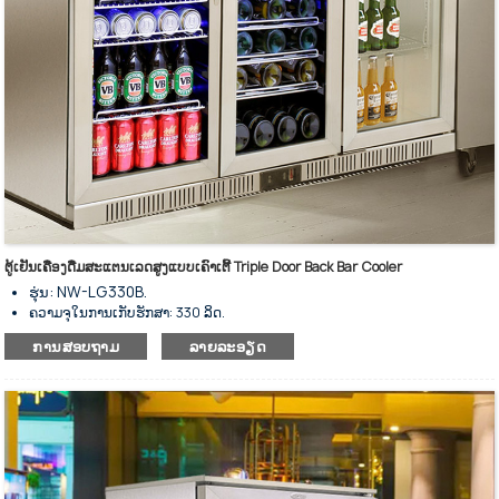
ຕູ້ເຢັນເຄື່ອງດື່ມສະແຕນເລດສູງແບບເຄົາເຕີ້ Triple Door Back Bar Cooler
ຮຸ່ນ: NW-LG330B.
ຄວາມຈຸໃນການເກັບຮັກສາ: 330 ລິດ.
ຕູ້ເຢັນແບບມີແຖບດ້ານຫຼັງເປັນກະຈົກສາມຊັ້ນ.
ການສອບຖາມ
ລາຍລະອຽດ
ມີລະບົບເຮັດຄວາມເຢັນຊ່ວຍດ້ວຍພັດລົມ.
ສຳລັບການເກັບຮັກສາເຄື່ອງດື່ມເຢັນ ແລະ ການວາງສະແດງ.
ພື້ນຜິວສຳເລັດຮູບດ້ວຍສັງກະສີ.
ມີຫຼາຍຂະໜາດໃຫ້ເລືອກ.
ພາຍນອກເຮັດດ້ວຍເຫຼັກສະແຕນເລດ ແລະ ພາຍໃນເຮັດດ້ວຍອາລູມີນຽມ.
ຕົວຄວບຄຸມອຸນຫະພູມດິຈິຕອນ ແລະ ໜ້າຈໍສະແດງຜົນ.
ຊັ້ນວາງພາຍໃນມີນ້ຳໜັກຫຼາຍ ແລະ ສາມາດປັບໄດ້.