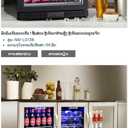
ພັດລົມເຢັນແບບເຢັນ 1 ຊິ້ນສ່ວນ ຕູ້ເຢັນບາດ້ານຫຼັງ ຕູ້ເຢັນແບບປະຕູກະຈົກ
ຮຸ່ນ: NW-LG138.
ຄວາມຈຸໃນການເກັບຮັກສາ: 138 ລິດ.
ຕູ້ເຢັນແບບແຖບດ້ານຫຼັງພ້ອມລະບົບເຮັດຄວາມເຢັນດ້ວຍພັດລົມ.
ການສອບຖາມ
ລາຍລະອຽດ
ສຳລັບຮັກສາເຄື່ອງດື່ມໃຫ້ເຢັນ ແລະ ວາງສະແດງ.
ພາຍນອກເຮັດດ້ວຍເຫຼັກສະແຕນເລດ ແລະ ພາຍໃນເຮັດດ້ວຍອາລູມີນຽມ.
ມີຫຼາຍຂະໜາດໃຫ້ເລືອກ.
ເຄື່ອງຄວບຄຸມອຸນຫະພູມດິຈິຕອນ.
ຊັ້ນວາງທີ່ທົນທານສາມາດປັບໄດ້.
ການໃຊ້ພະລັງງານຕໍ່າ ແລະ ສຽງລົບກວນຕໍ່າ.
ສົມບູນແບບໃນການກັນຄວາມຮ້ອນ.
ປະຕູສະວິງແກ້ວທີ່ມີຄວາມທົນທານ.
ປະຕູປິດອັດຕະໂນມັດປະເພດໜຶ່ງ.
ລັອກປະຕູແມ່ນທາງເລືອກຕາມການຮ້ອງຂໍ.
ສຳເລັດຮູບດ້ວຍການເຄືອບດ້ວຍຜົງ.
ສີດຳເປັນສີມາດຕະຖານ, ສີອື່ນໆສາມາດປັບແຕ່ງໄດ້.
ດ້ວຍແຜ່ນກະດານຂະຫຍາຍອອກເປັນເຄື່ອງລະເຫີຍ.
ລໍ້ລຸ່ມສຳລັບການວາງທີ່ຍືດຫຍຸ່ນ.