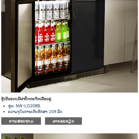
ແຜງປະຕູທີ່ມີປຸ່ມແມ່ເຫຼັກສຳລັບປິດອັດຕະໂນມັດ.
ດ້ວຍແຜ່ນກະດານຂະຫຍາຍອອກເປັນເຄື່ອງລະເຫີຍ.
ລໍ້ລຸ່ມສຳລັບການວາງທີ່ຍືດຫຍຸ່ນ.
ຕູ້ເຢັນແບບມີຝາປິດກະຈົກເລື່ອນຄູ່
ຮຸ່ນ: NW-LG208B.
ຄວາມຈຸໃນການເກັບຮັກສາ: 208 ລິດ.
ຕູ້ເຢັນແບບມີແຖບດ້ານຫຼັງສອງປະຕູ
ການສອບຖາມ
ລາຍລະອຽດ
ດ້ວຍລະບົບເຮັດຄວາມເຢັນທີ່ມີພັດລົມຊ່ວຍ.
ສຳລັບເກັບຮັກສາເຄື່ອງດື່ມເຢັນ ແລະ ວາງສະແດງ.
ພື້ນຜິວດ້ວຍການເຄືອບຜົງຊັ້ນສູງ.