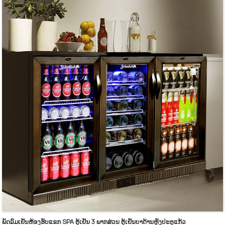
ມີຫຼາຍຂະໜາດໃຫ້ເລືອກ.
ພາຍນອກເຮັດດ້ວຍເຫຼັກສະແຕນເລດ ແລະ ພາຍໃນເຮັດດ້ວຍອາລູມີນຽມ.
ຕົວຄວບຄຸມອຸນຫະພູມດິຈິຕອນ ແລະ ໜ້າຈໍສະແດງຜົນ.
ຊັ້ນວາງພາຍໃນມີນ້ຳໜັກຫຼາຍ ແລະ ສາມາດປັບໄດ້.
ການໃຊ້ພະລັງງານຕໍ່າ ແລະ ສຽງລົບກວນຕໍ່າ.
ແຜງປະຕູສະແຕນເລດທີ່ມີໂຟມຢູ່ດ້ານໃນ.
ປະຕິບັດໄດ້ດີໃນການສນວນກັນຄວາມຮ້ອນ.
ມີກະແຈລັອກປະຕູ ແລະ ປະเก็นແມ່ເຫຼັກ.
ດ້ວຍແຜ່ນກະດານຂະຫຍາຍອອກເປັນເຄື່ອງລະເຫີຍ.
ລໍ້ລຸ່ມສຳລັບການວາງທີ່ຍືດຫຍຸ່ນ.
ພັດລົມເຢັນຫ້ອງຮັບແຂກ SPA ຕູ້ເຢັນ 3 ພາກສ່ວນ ຕູ້ເຢັນບາດ້ານຫຼັງປະຕູແກ້ວ