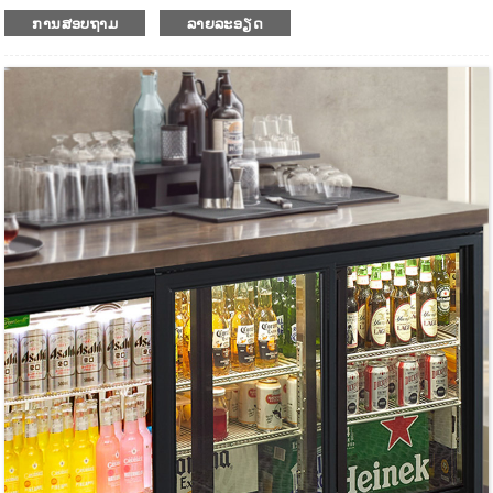
ຕູ້ເຢັນແບບບາດ້ານຫຼັງຂະໜາດກະທັດຮັດປະຕູດຽວ
ການສອບຖາມ
ລາຍລະອຽດ
ດ້ວຍລະບົບເຮັດຄວາມເຢັນທີ່ມີພັດລົມຊ່ວຍ.
ສຳລັບເກັບຮັກສາເຄື່ອງດື່ມເຢັນໄວ້ ແລະ ວາງສະແດງ
ພື້ນຜິວດ້ວຍການເຄືອບຜົງຊັ້ນສູງ.
ມີຫຼາຍຂະໜາດໃຫ້ເລືອກ.
ພາຍນອກເຮັດດ້ວຍເຫຼັກສະແຕນເລດ ແລະ ພາຍໃນເຮັດດ້ວຍອາລູມີນຽມ.
ຕົວຄວບຄຸມອຸນຫະພູມດິຈິຕອນ ແລະ ໜ້າຈໍສະແດງຜົນ.
ຊັ້ນວາງພາຍໃນມີນ້ຳໜັກຫຼາຍ ແລະ ສາມາດປັບໄດ້.
ການໃຊ້ພະລັງງານຕໍ່າ ແລະ ສຽງລົບກວນຕໍ່າ.
ແຜງປະຕູສະແຕນເລດທີ່ມີໂຟມຢູ່ດ້ານໃນ.
ມີກະແຈລັອກປະຕູ ແລະ ປະเก็นແມ່ເຫຼັກ.
ປະຕິບັດໄດ້ດີໃນການສນວນກັນຄວາມຮ້ອນ.
ດ້ວຍແຜ່ນກະດານຂະຫຍາຍອອກເປັນເຄື່ອງລະເຫີຍ.
ລໍ້ລຸ່ມສຳລັບການວາງທີ່ຍືດຫຍຸ່ນ.