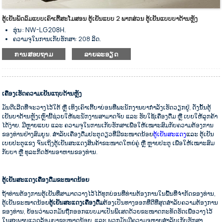
ຕູ້ເຢັນພັດລົມແບບເຄົາເຕີ້ສະໂມສອນ ຕູ້ເຢັນແບບ 2 ພາກສ່ວນ ຕູ້ເຢັນແບບບາດ້ານຫຼັງ
ຮຸ່ນ: NW-LG208H.
ຄວາມຈຸໃນການເກັບຮັກສາ: 208 ລິດ.
ຕູ້ເຢັນແບບແຖບດ້ານຫຼັງພ້ອມລະບົບເຮັດຄວາມເຢັນດ້ວຍພັດລົມ.
ການສອບຖາມ
ລາຍລະອຽດ
ສຳລັບເກັບຮັກສາເຄື່ອງດື່ມເຢັນ ແລະ ໝີ ໃຫ້ເກັບຮັກສາໄວ້ ແລະ ວາງສະແດງ.
ພາຍນອກເຮັດດ້ວຍເຫຼັກສະແຕນເລດສີດຳ ແລະ ພາຍໃນເຮັດດ້ວຍອາລູມີ
ນຽມ.
ມີຫຼາຍຂະໜາດໃຫ້ເລືອກ.
ເຄື່ອງເຮັດຄວາມເຢັນແຖບດ້ານຫຼັງ
ເຄື່ອງຄວບຄຸມອຸນຫະພູມດິຈິຕອນ.
ຊັ້ນວາງທີ່ທົນທານສາມາດປັບໄດ້.
ມັນດີເລີດທີ່ຈະວາງໄວ້ໃຕ້ ຫຼື ເທິງເຄົາເຕີ້ບາບ່ອນທີ່ພະນັກງານບາກຳລັງເຮັດວຽກຢູ່, ດັ່ງນັ້ນຕູ້
ການໃຊ້ພະລັງງານຕໍ່າ ແລະ ສຽງລົບກວນຕໍ່າ.
ເຢັນບາດ້ານຫຼັງເຫຼົ່ານີ້ຊ່ວຍໃຫ້ພະນັກງານສາມາດຈັບ ແລະ ຮັບໃຊ້ເຄື່ອງດື່ມ ຫຼື ເບຍໃຫ້ລູກຄ້າ
ສົມບູນແບບໃນການກັນຄວາມຮ້ອນ.
ໄດ້ງ່າຍ. ມີຫຼາຍແບບ ແລະ ຄວາມຈຸໃນການເກັບຮັກສາເພື່ອໃຫ້ເໝາະສົມກັບຄວາມຕ້ອງການ
ປະຕູສະວິງແກ້ວທີ່ມີຄວາມທົນທານ.
ຂອງທ່ານຢ່າງສົມບູນ. ສຳລັບເຄື່ອງດື່ມປະຕູດຽວທີ່ມີຂະໜາດນ້ອຍ
ຕູ້ເຢັນສະແດງ
ແລະ ຕູ້ເຢັນ
ປະຕູປິດອັດຕະໂນມັດປະເພດໜຶ່ງ.
ເບຍປະຕູແຂງ ຈົນເຖິງຕູ້ເຢັນສະແດງສິນຄ້າຂະໜາດໃຫຍ່ຄູ່ ຫຼື ຫຼາຍປະຕູ ເພື່ອໃຫ້ເໝາະສົມ
ລັອກປະຕູແມ່ນທາງເລືອກຕາມການຮ້ອງຂໍ.
ກັບບາ ຫຼື ທຸລະກິດຮ້ານອາຫານຂອງທ່ານ.
ສຳເລັດຮູບດ້ວຍການເຄືອບດ້ວຍຜົງ.
ສີດຳເປັນສີມາດຕະຖານ, ສີອື່ນໆສາມາດປັບແຕ່ງໄດ້.
ຕູ້ເຢັນສະແດງເຄື່ອງດື່ມຂະໜາດນ້ອຍ
ດ້ວຍແຜ່ນກະດານຂະຫຍາຍອອກເປັນເຄື່ອງລະເຫີຍ.
ລໍ້ລຸ່ມສຳລັບການວາງທີ່ຍືດຫຍຸ່ນ.
ຖ້າທ່ານຕ້ອງການຕູ້ເຢັນທີ່ສາມາດວາງໄວ້ໄດ້ທຸກບ່ອນທີ່ທ່ານຕ້ອງການໃນພື້ນທີ່ຈຳກັດຂອງທ່ານ,
ຕູ້ເຢັນຂະໜາດນ້ອຍ
ຕູ້ເຢັນສະແດງເຄື່ອງດື່ມ
ຕ້ອງເປັນທາງອອກທີ່ດີທີ່ສຸດສຳລັບຄວາມຕ້ອງການ
ຂອງທ່ານ, ຍ້ອນວ່າພວກມັນຖືກອອກແບບມາເປັນພິເສດດ້ວຍຂະໜາດກະທັດຮັດເພື່ອວາງໄວ້
ໃນສະພາບແວດລ້ອມບາຂະໜາດນ້ອຍ, ແລະ ພວກມັນມີຄວາມຈຸຫຼາຍສຳລັບເກັບຮັກສາ