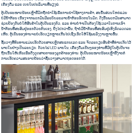
ເຄື່ອງດື່ມ ແລະ ເບຍໃນປະລິມານທີ່ພຽງພໍ.
ຕູ້ເຢັນຂະໜາດນ້ອຍເຫຼົ່ານີ້ມັກຖືກນຳໃຊ້ເພື່ອການນຳໃຊ້ທາງການຄ້າ, ສະນັ້ນສ່ວນໃຫຍ່ແມ່ນ
ບໍ່ມີນໍ້າກ້ອນ ເນື່ອງຈາກພວກມັນມີລະບົບລະລາຍນໍ້າກ້ອນອັດຕະໂນມັດ, ດັ່ງນັ້ນພວກມັນສາມາດ
ຊ່ວຍປ້ອງກັນບໍ່ໃຫ້ສິນຄ້າໃນຕູ້ເຢັນແຂງຕົວ, ແລະ ທ່ານບໍ່ຈຳເປັນຕ້ອງໃຊ້ເວລາໃນການເອົາ
ນໍ້າກ້ອນທີ່ສະສົມຢູ່ອອກດ້ວຍຕົນເອງ, ຍິ່ງໄປກວ່ານັ້ນ, ຖ້າບໍ່ມີນໍ້າກ້ອນທີ່ສະສົມຢູ່ເທິງຂົດລວດລະ
ເຫີຍ, ຕູ້ເຢັນຂອງທ່ານຈະບໍ່ເຮັດວຽກຫຼາຍເກີນໄປເຊິ່ງເຮັດໃຫ້ໃຊ້ພະລັງງານຫຼາຍຂຶ້ນ.
ຊັ້ນວາງທີ່ທົນທານແມ່ນເຮັດດ້ວຍສາຍເຫຼັກສະແຕນເລດ ແລະ ຈັດລະບຽບສິນຄ້າທີ່ທ່ານເກັບໄວ້
ພາຍໃນຢ່າງເປັນລະບຽບ. ດ້ວຍໄຟ LED ພາຍໃນ, ເຄື່ອງດື່ມເຢັນໆຂອງທ່ານທີ່ມີຢູ່ໃນຕູ້ເຢັນຈະ
ຖືກເນັ້ນໃຫ້ເຫັນເພື່ອດຶງດູດສາຍຕາຂອງລູກຄ້າຂອງທ່ານ. ຕູ້ເຢັນຂະໜາດນ້ອຍເຫຼົ່ານີ້ງ່າຍຕໍ່
ການເຮັດຄວາມສະອາດຍ້ອນວ່າຊັ້ນວາງສາມາດຖອດອອກໄດ້.