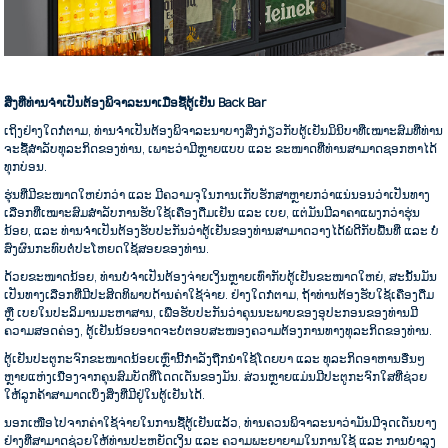
ສິ່ງທີ່ທ່ານຈໍາເປັນຕ້ອງພິຈາລະນາເມື່ອຊື້ຕູ້ເຢັນ Back Bar
ເຖິງຢ່າງໃດກໍ່ຕາມ, ທ່ານຈໍາເປັນຕ້ອງພິຈາລະນາບາງສິ່ງກ່ຽວກັບຕູ້ເຢັນມິນິບາທີ່ເໝາະສົມທີ່ທ່ານ
ຈະຊື້ສໍາລັບທຸລະກິດຂອງທ່ານ, ເພາະວ່າມີຫຼາຍແບບ ແລະ ຂະໜາດທີ່ທ່ານສາມາດຊອກຫາໄດ້
ທຸກບ່ອນ.
ຮຸ່ນທີ່ມີຂະໜາດໃຫຍ່ກວ່າ ແລະ ມີຄວາມຈຸໃນການເກັບຮັກສາຫຼາຍກວ່າແນ່ນອນວ່າເປັນທາງ
ເລືອກທີ່ເໝາະສົມສຳລັບການຮັບໃຊ້ເຄື່ອງດື່ມເຢັນ ແລະ ເບຍ, ແຕ່ມັນມີລາຄາແພງກວ່າຮຸ່ນ
ນ້ອຍ, ແລະ ທ່ານຈຳເປັນຕ້ອງຮັບປະກັນວ່າຕູ້ເຢັນຂອງທ່ານສາມາດວາງໄດ້ພໍດີກັບພື້ນທີ່ ແລະ ບໍ່
ສົ່ງຜົນກະທົບຕໍ່ປະໂຫຍດໃຊ້ສອຍຂອງທ່ານ.
ດ້ວຍຂະໜາດນ້ອຍ, ທ່ານບໍ່ຈຳເປັນຕ້ອງຈ່າຍເງິນຫຼາຍເທົ່າກັບຕູ້ເຢັນຂະໜາດໃຫຍ່, ສະນັ້ນມັນ
ເປັນທາງເລືອກທີ່ມີປະສິດທິພາບດ້ານຄ່າໃຊ້ຈ່າຍ. ຢ່າງໃດກໍຕາມ, ຖ້າທ່ານຕ້ອງຮັບໃຊ້ເຄື່ອງດື່ມ
ຫຼື ເບຍໃນປະລິມານມະຫາສານ, ເພື່ອຮັບປະກັນວ່າຄຸນນະພາບຂອງອຸປະກອນຂອງທ່ານມີ
ຄວາມສອດຄ່ອງ, ຕູ້ເຢັນນ້ອຍອາດຈະບໍ່ຕອບສະໜອງຄວາມຕ້ອງການທາງທຸລະກິດຂອງທ່ານ.
ຕູ້ເຢັນປະຕູກະຈົກຂະໜາດນ້ອຍເຫຼົ່ານີ້ກຳລັງຖືກນຳໃຊ້ໂດຍບາ ແລະ ທຸລະກິດອາຫານອື່ນໆ
ຫຼາຍແຫ່ງເນື່ອງຈາກຄຸນສົມບັດທີ່ໂດດເດັ່ນຂອງມັນ. ສ່ວນຫຼາຍແມ່ນມີປະຕູກະຈົກໃສທີ່ຊ່ວຍ
ໃຫ້ລູກຄ້າສາມາດເບິ່ງສິ່ງທີ່ມີຢູ່ໃນຕູ້ເຢັນໄດ້.
ນອກເໜືອໄປຈາກຄ່າໃຊ້ຈ່າຍໃນການຊື້ຕູ້ເຢັນແລ້ວ, ທ່ານຄວນພິຈາລະນາວ່າມັນມີຈຸດເດັ່ນບາງ
ຢ່າງທີ່ສາມາດຊ່ວຍໃຫ້ທ່ານປະຫຍັດເງິນ ແລະ ຄວາມພະຍາຍາມໃນການໃຊ້ ແລະ ການບຳລຸງ