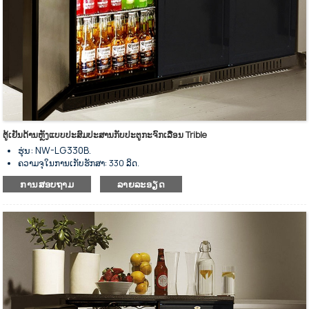
ຕູ້ເຢັນດ້ານຫຼັງແບບປະສົມປະສານກັບປະຕູກະຈົກເລື່ອນ Trible
ຮຸ່ນ: NW-LG330B.
ຄວາມຈຸໃນການເກັບຮັກສາ: 330 ລິດ.
ຕູ້ເຢັນສາມປະຕູທີ່ມີແຖບດ້ານຫຼັງ
ການສອບຖາມ
ລາຍລະອຽດ
ມີລະບົບເຮັດຄວາມເຢັນຊ່ວຍດ້ວຍພັດລົມ.
ສຳລັບການເກັບຮັກສາເຄື່ອງດື່ມເຢັນ ແລະ ການວາງສະແດງ.
ພື້ນຜິວສຳເລັດຮູບດ້ວຍສັງກະສີ.
ມີຫຼາຍຂະໜາດໃຫ້ເລືອກ.
ພາຍນອກເຮັດດ້ວຍເຫຼັກສະແຕນເລດ ແລະ ພາຍໃນເຮັດດ້ວຍອາລູມີນຽມ.
ຕົວຄວບຄຸມອຸນຫະພູມດິຈິຕອນ ແລະ ໜ້າຈໍສະແດງຜົນ.
ຊັ້ນວາງພາຍໃນມີນ້ຳໜັກຫຼາຍ ແລະ ສາມາດປັບໄດ້.
ການໃຊ້ພະລັງງານຕໍ່າ ແລະ ສຽງລົບກວນຕໍ່າ.
ປະຕິບັດໄດ້ດີໃນການສນວນກັນຄວາມຮ້ອນ.
ປະຕູສະວິດກະຈົກສາມຊັ້ນພ້ອມກະແຈລັອກປະຕູ.