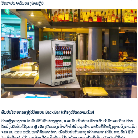
ຮັກສາປະຈຳວັນຂອງທ່ານຫຼືບໍ່.
ຜົນປະໂຫຍດຂອງຕູ້ເຢັນແບບ Back Bar (ເຄື່ອງເຮັດຄວາມເຢັນ)
ດ້ານຫຼັງຂອງບາແມ່ນພື້ນທີ່ທີ່ມີຄົນຍ່າງຫຼາຍ, ແລະມັນເປັນບ່ອນທີ່ບາເທັນເດີມັກຈະເຄື່ອນຍ້າຍ
ຂຶ້ນລົງເພື່ອຮັບໃຊ້ເບຍ ຫຼື ເຄື່ອງດື່ມຂອງເຂົາເຈົ້າໃຫ້ກັບລູກຄ້າ. ແຕ່ພື້ນທີ່ທີ່ຫຍຸ້ງຫຼາຍດັ່ງກ່າວມັກ
ຈະແຄບ ແລະ ແໜ້ນໜາຄືກັບທາງຍ່າງ, ເພື່ອຮັບປະກັນວ່າລູກຄ້າສາມາດໄດ້ຮັບການຮັບໃຊ້ໄດ້
ໄວເທົ່າທີ່ຈະໄວໄດ້, ບາເທັນເດີຈຳເປັນຕ້ອງໃຊ້ປະໂຫຍດຈາກພື້ນທີ່ເຮັດວຽກຢ່າງດີທີ່ສຸດ,