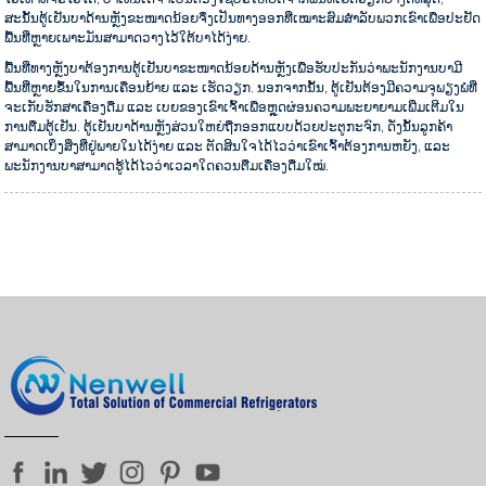
ສະນັ້ນຕູ້ເຢັນບາດ້ານຫຼັງຂະໜາດນ້ອຍຈຶ່ງເປັນທາງອອກທີ່ເໝາະສົມສຳລັບພວກເຂົາເພື່ອປະຢັດ
ພື້ນທີ່ຫຼາຍເພາະມັນສາມາດວາງໄວ້ໃຕ້ບາໄດ້ງ່າຍ.
ພື້ນທີ່ທາງຫຼັງບາຕ້ອງການຕູ້ເຢັນບາຂະໜາດນ້ອຍດ້ານຫຼັງເພື່ອຮັບປະກັນວ່າພະນັກງານບາມີ
ພື້ນທີ່ຫຼາຍຂຶ້ນໃນການເຄື່ອນຍ້າຍ ແລະ ເຮັດວຽກ. ນອກຈາກນັ້ນ, ຕູ້ເຢັນຕ້ອງມີຄວາມຈຸພຽງພໍທີ່
ຈະເກັບຮັກສາເຄື່ອງດື່ມ ແລະ ເບຍຂອງເຂົາເຈົ້າເພື່ອຫຼຸດຜ່ອນຄວາມພະຍາຍາມເພີ່ມເຕີມໃນ
ການຕື່ມຕູ້ເຢັນ. ຕູ້ເຢັນບາດ້ານຫຼັງສ່ວນໃຫຍ່ຖືກອອກແບບດ້ວຍປະຕູກະຈົກ, ດັ່ງນັ້ນລູກຄ້າ
ສາມາດເບິ່ງສິ່ງທີ່ຢູ່ພາຍໃນໄດ້ງ່າຍ ແລະ ຕັດສິນໃຈໄດ້ໄວວ່າເຂົາເຈົ້າຕ້ອງການຫຍັງ, ແລະ
ພະນັກງານບາສາມາດຮູ້ໄດ້ໄວວ່າເວລາໃດຄວນຕື່ມເຄື່ອງດື່ມໃໝ່.