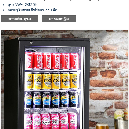
ຮຸ່ນ: NW-LG330H.
ຄວາມຈຸໃນການເກັບຮັກສາ: 330 ລິດ.
ຕູ້ເຢັນແບບມີແຖບສະແດງສິນຄ້າຢູ່ດ້ານຫຼັງຂອງເຄົາເຕີ້.
ການສອບຖາມ
ລາຍລະອຽດ
ມີລະບົບເຮັດຄວາມເຢັນຊ່ວຍດ້ວຍພັດລົມ.
ສຳລັບເກັບຮັກສາເຄື່ອງດື່ມເຢັນ ແລະ ໝີ ໃຫ້ເກັບຮັກສາໄວ້ ແລະ ວາງສະແດງ.
ພາຍນອກເຮັດດ້ວຍເຫຼັກສະແຕນເລດສີດຳ ແລະ ພາຍໃນເຮັດດ້ວຍອາລູມີ
ນຽມ.
ປະຕູດຽວ, ປະຕູຄູ່ ແລະ ປະຕູສາມແມ່ນທາງເລືອກ.
ເຄື່ອງຄວບຄຸມອຸນຫະພູມດິຈິຕອນ.
ຊັ້ນວາງທີ່ທົນທານສາມາດປັບໄດ້.
ການໃຊ້ພະລັງງານຕໍ່າ ແລະ ສຽງລົບກວນຕໍ່າ.
ດີເລີດໃນການກັນຄວາມຮ້ອນ.
ປະຕູສະວິງແກ້ວທີ່ມີຄວາມທົນທານ.
ປະເພດປິດອັດຕະໂນມັດພ້ອມດ້ວຍກະແຈລັອກ.
ສຳເລັດຮູບດ້ວຍການເຄືອບດ້ວຍຜົງ.
ສີດຳເປັນສີມາດຕະຖານ, ສີອື່ນໆສາມາດປັບແຕ່ງໄດ້.
ດ້ວຍແຜ່ນກະດານຂະຫຍາຍອອກເປັນເຄື່ອງລະເຫີຍ.
ລໍ້ລຸ່ມສຳລັບການວາງທີ່ຍືດຫຍຸ່ນ.