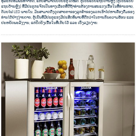
ທຸລະກິດທີ່ມີພື້ນທີ່ຈຳກັດ, ແຕ່ບໍ່ສາມາດເປີດປະຕູໄດ້ໝົດ. ຕູ້ເຢັນແບບແຖບດ້ານຫຼັງ (ຕູ້ເຢັນແບບ
ແຖບດ້ານຫຼັງ) ທີ່ມີປະຕູກະຈົກເປັນທາງເລືອກທີ່ດີຖ້າທ່ານຕ້ອງການສະແດງເນື້ອໃນທີ່ທ່ານຂາຍ,
ດ້ວຍໄຟ LED ພາຍໃນ, ມັນສາມາດດຶງດູດສາຍຕາຂອງລູກຄ້າຂອງພວກເຮົາໄປຫາເຄື່ອງດື່ມຂອງ
ທ່ານໄດ້ຢ່າງງ່າຍດາຍ, ຕູ້ເຢັນທີ່ມີປະຕູແຂງມີປະສິດທິພາບທີ່ດີກວ່າໃນການກັນຄວາມຮ້ອນ ແລະ
ປະຫຍັດພະລັງງານ, ແຕ່ປິດບັງເນື້ອໃນທີ່ເກັບໄວ້ ແລະ ເບິ່ງລຽບງ່າຍ.