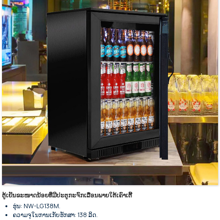
ການໃຊ້ພະລັງງານຕໍ່າ ແລະ ສຽງລົບກວນຕໍ່າ.
ແຜງປະຕູເລື່ອນແມ່ນເຮັດດ້ວຍແກ້ວທີ່ມີຄວາມທົນທານ.
ປະຕູປິດອັດຕະໂນມັດດ້ວຍກະແຈລັອກປະຕູ.
ສຳເລັດຮູບດ້ວຍການເຄືອບດ້ວຍຜົງ.
ສີດຳເປັນສີມາດຕະຖານ, ສີອື່ນໆສາມາດປັບແຕ່ງໄດ້.
ດ້ວຍແຜ່ນກະດານຂະຫຍາຍອອກເປັນເຄື່ອງລະເຫີຍ.
ລໍ້ລຸ່ມສຳລັບການວາງທີ່ຍືດຫຍຸ່ນ.
ຕູ້ເຢັນຂະໜາດນ້ອຍທີ່ມີປະຕູກະຈົກເລື່ອນພາຍໃຕ້ເຄົາເຕີ້
ຮຸ່ນ: NW-LG138M.
ຄວາມຈຸໃນການເກັບຮັກສາ: 138 ລິດ.