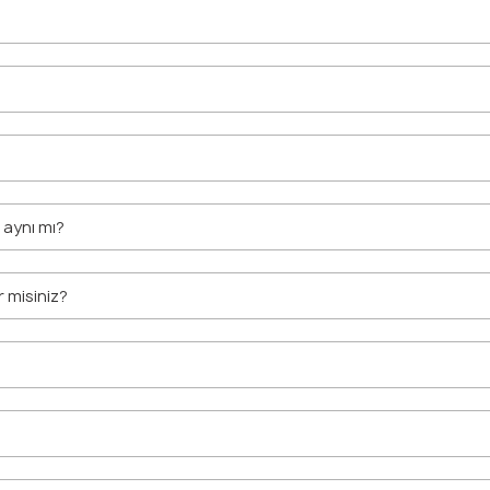
r aynı mı?
r misiniz?