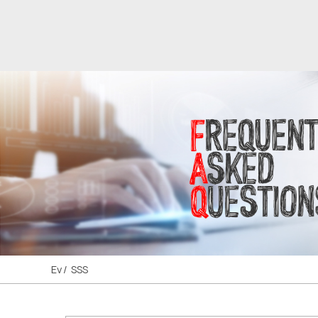
Ev
SSS