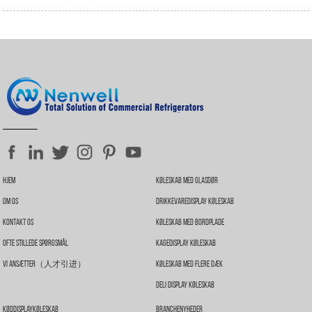
Hjem
Køleskab Med Glasdør
Om Os
Drikkevaredisplay Køleskab
Kontakt Os
Køleskab Med Bordplade
Ofte Stillede Spørgsmål
Kagedisplay Køleskab
Vi Ansætter（人才引进）
Køleskab Med Flere Dæk
Deli Display Køleskab
Køddisplaykøleskab
Branchenyheder