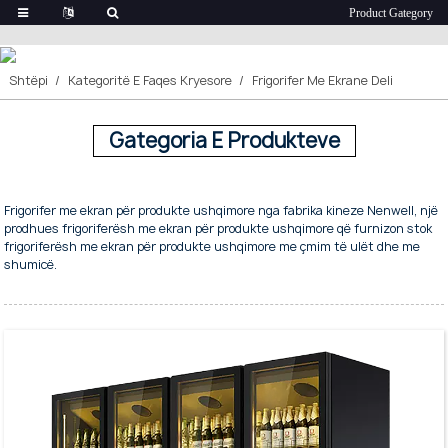
Frigorifer Me Ekrane Deli
Shtëpi
Kategoritë E Faqes Kryesore
Frigorifer Me Ekrane Deli
Gategoria E Produkteve
Frigorifer me ekran për produkte ushqimore nga fabrika kineze Nenwell, një
prodhues frigoriferësh me ekran për produkte ushqimore që furnizon stok
frigoriferësh me ekran për produkte ushqimore me çmim të ulët dhe me
shumicë.