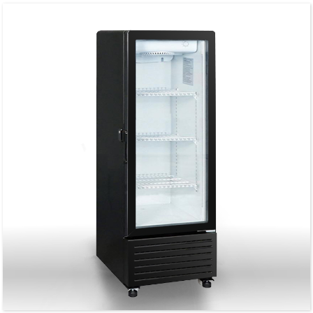
Për ruajtje dhe ekspozim komercial të ftohjes së pijeve
Dritë LED vertikale me dy anë për standard
Rafte të rregullueshme
Kornizë dhe dorezë dere alumini
650 mm Kapacitet i madh thellësie për ruajtjen e pijeve
Avullues me tuba bakri të pastër