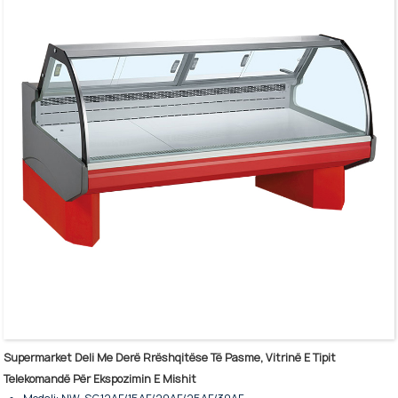
Ndriçim i brendshëm LED me ndërprerës.
Kabineti i ruajtjes rezervë është opsional.
E jashtme dhe e brendshme e përfunduar me çelik inox.
Kontrollues inteligjent dhe ekran dixhital.
Derë rrëshqitëse e pasme e zëvendësueshme për pastrim të lehtë.
Avullues me tub bakri dhe kondensator me ndihmën e ventilatorit.
Supermarket Deli Me Derë Rrëshqitëse Të Pasme, Vitrinë E Tipit
Telekomandë Për Ekspozimin E Mishit