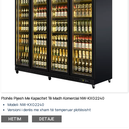
Ftohës Pijesh Me Kapacitet Të Madh Komercial NW-KXG2240
Modeli: NW-KXG2240
Versioni i derës me xham të temperuar plotësisht
Kapaciteti i ruajtjes: 1650L
HETIM
DETAJE
Ftohje me ventilator - Nofrost
Frigorifer vertikal me katër dyer xhami për shitje mallrash