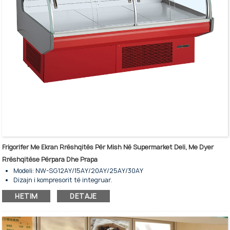
Frigorifer Me Ekran Rrëshqitës Për Mish Në Supermarket Deli, Me Dyer
Rrëshqitëse Përpara Dhe Prapa
Modeli: NW-SG12AY/15AY/20AY/25AY/30AY
Dizajn i kompresorit të integruar.
Lloj shkrirjeje plotësisht automatike për kursim energjie.
HETIM
DETAJE
Pllakë çeliku e jashtme me sipërfaqe të galvanizuar.
Janë në dispozicion ngjyrat e zeza, gri, të bardha, jeshile dhe të
kuqe.
Për mish të frigoriferuar dhe të ekspozuar.