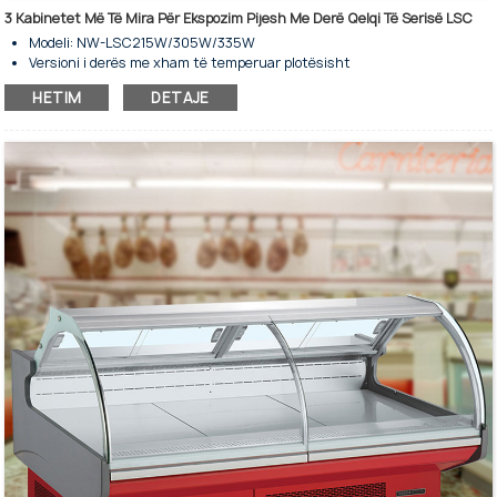
3 Kabinetet Më Të Mira Për Ekspozim Pijesh Me Derë Qelqi Të Serisë LSC
Modeli: NW-LSC215W/305W/335W
Versioni i derës me xham të temperuar plotësisht
Kapaciteti i magazinimit: 230/300/360 litra
HETIM
DETAJE
Ftohje me ventilator - Nofrost
Frigorifer vertikal me derë të vetme xhami për shitje mallrash
Për ruajtje dhe ekspozim komercial të ftohjes së pijeve
Ndriçim i brendshëm LED
Rafte të rregullueshme