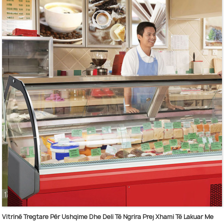
5 opsione të ndryshme madhësish janë në dispozicion.
Pjesa e brendshme e mbuluar me çelik inox dhe e ndriçuar me LED.
Copat anësore të qelqit janë të tipit të temperuar.
Kabineti i ruajtjes rezervë është opsional.
Kontrollues inteligjent dhe ekran dixhital.
Me një perde transparente me izolim të shkëlqyer termik.
Avullues me tub bakri dhe kondensator me ndihmën e ventilatorit.
Vitrinë Tregtare Për Ushqime Dhe Deli Të Ngrira Prej Xhami Të Lakuar Me