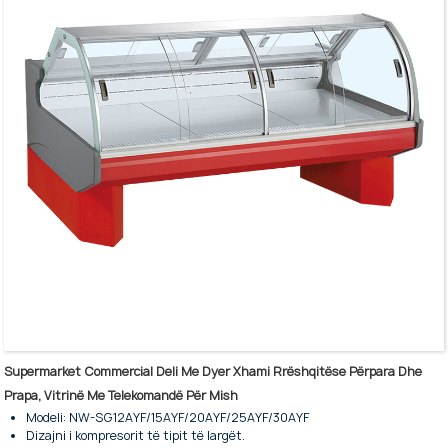
Pjesa e brendshme e mbuluar me çelik inox dhe e ndriçuar me LED.
Copat anësore të qelqit janë të tipit të temperuar.
Kabineti i ruajtjes rezervë është opsional.
Kontrollues inteligjent dhe ekran dixhital.
Me një perde transparente me izolim të shkëlqyer termik.
Avullues me tub bakri dhe kondensator me ndihmën e ventilatorit.
Supermarket Commercial Deli Me Dyer Xhami Rrëshqitëse Përpara Dhe
Prapa, Vitrinë Me Telekomandë Për Mish
Modeli: NW-SG12AYF/15AYF/20AYF/25AYF/30AYF
Dizajni i kompresorit të tipit të largët.