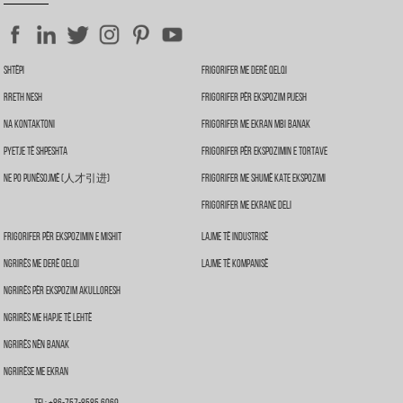
Shtëpi
Frigorifer Me Derë Qelqi
Rreth Nesh
Frigorifer Për Ekspozim Pijesh
Na Kontaktoni
Frigorifer Me Ekran Mbi Banak
Pyetje Të Shpeshta
Frigorifer Për Ekspozimin E Tortave
Ne Po Punësojmë (人才引进)
Frigorifer Me Shumë Kate Ekspozimi
Frigorifer Me Ekrane Deli
Frigorifer Për Ekspozimin E Mishit
Lajme Të Industrisë
Ngrirës Me Derë Qelqi
Lajme Të Kompanisë
Ngrirës Për Ekspozim Akulloresh
Ngrirës Me Hapje Të Lehtë
Ngrirës Nën Banak
Ngrirëse Me Ekran