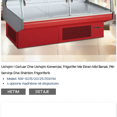
Ushqim I Gatuar Dhe Ushqim Komercial, Frigorifer Me Ekran Mbi Banak, Për
Servirje Dhe Shërbim Frigoriferik
Modeli: NW-SG15/20/25/30AYM.
4 opsione madhësie në dispozicion.
Për ruajtje dhe ekspozim në dyqanet e ushqimeve të gatshme.
HETIM
DETAJE
Njësi kondensimi e integruar.
Sistem ftohjeje i ventiluar.
Lloji i shkrirjes plotësisht automatike.
Ngjyrat e kuqe dhe të tjera janë opsionale.
Xham i temperuar i projektuar me Curve.
Dera e përparme funksionon me një tampon hidraulik.